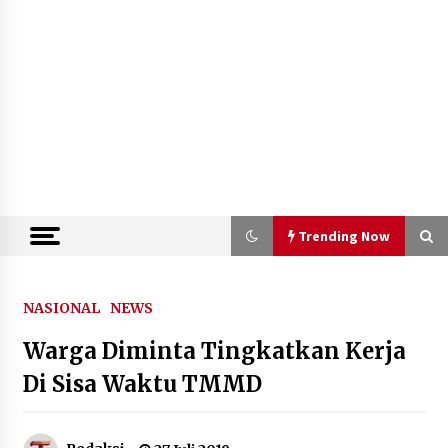
Trending Now
Trending Now
NASIONAL
NEWS
Warga Diminta Tingkatkan Kerja
Tim Sembilan Kejagung Periksa 7
Saksi Terkait Penanganan Perkara
Di Sisa Waktu TMMD
FA, Salah Satunya Seorang Lawyer
10 Agustus 2026