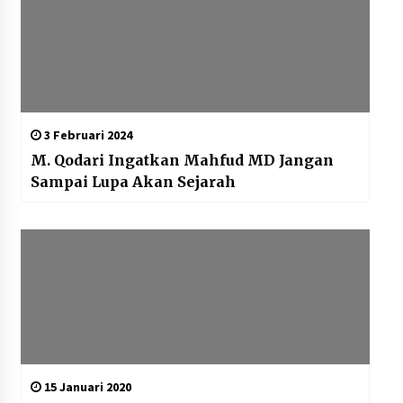
Lapas Perempuan Tangerang
Sambut Tim BPS Kota Tangerang
dalam Pendataan Sensus Ekonomi
2026
10 Agustus 2026
3 Februari 2024
Kemenkum Malut Semarakkan Hari
M. Qodari Ingatkan Mahfud MD Jangan
Pengayoman dan HUT RI ke-81
Sampai Lupa Akan Sejarah
melalui Pertandingan Gawang Mini
Dangdut
10 Agustus 2026
15 Januari 2020