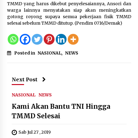
TMMD yang harus dikebut penyelesaiannya, Ansori dan
warga lainnya menyatakan siap akan meningkatkan
Tinjau PSO Bea Cukai Kupang,
gotong royong supaya semua pekerjaan fisik TMMD
Menkeu Tegaskan Komitmen
selesai sebelum TMMD ditutup. (Pendim 0716/Demak)
Perkuat Pengawasan Laut
Perbatasan Timur
10 Agustus 2026
Posted in
NASIONAL
,
NEWS
Filosofi Memuliakan Murid Kunci
Utama dalam Aksi Pembelajaran
Mendalam
10 Agustus 2026
Next Post
NASIONAL
NEWS
Kemenimipas Salurkan Bansos
Kami Akan Bantu TNI Hingga
Sembako kepada 81 Peserta
TMMD Selesai
Pemeriksaan Katarak
10 Agustus 2026
Sab Jul 27 , 2019