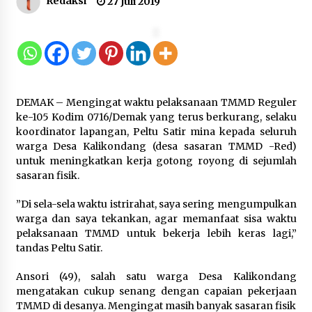
Redaksi
27 Juli 2019
Kejagung Periksa 16 Orang Saksi
Terkait Perkara Tata Kelola MBG di
BGN
10 Agustus 2026
DEMAK – Mengingat waktu pelaksanaan TMMD Reguler
ke-105 Kodim 0716/Demak yang terus berkurang, selaku
koordinator lapangan, Peltu Satir mina kepada seluruh
Memasuki Usia ke-59, ASEAN Harus
warga Desa Kalikondang (desa sasaran TMMD -Red)
Terus Memperjuangkan
untuk meningkatkan kerja gotong royong di sejumlah
Kepentingan Rakyatnya di Tengah
sasaran fisik.
Dinamika Global
10 Agustus 2026
”Di sela-sela waktu istrirahat, saya sering mengumpulkan
warga dan saya tekankan, agar memanfaat sisa waktu
pelaksanaan TMMD untuk bekerja lebih keras lagi,”
Indonesia Dorong Langkah Nyata
tandas Peltu Satir.
Lindungi Masjid Al Aqsa, Yerusalem,
dan Palestina
Ansori (49), salah satu warga Desa Kalikondang
10 Agustus 2026
mengatakan cukup senang dengan capaian pekerjaan
TMMD di desanya. Mengingat masih banyak sasaran fisik