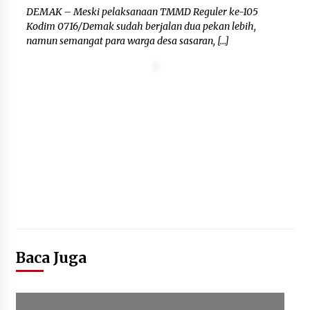
DEMAK – Meski pelaksanaan TMMD Reguler ke-105
Bupati Serang Ratu Zakiyah Puji
Kodim 0716/Demak sudah berjalan dua pekan lebih,
Kegigihan Nurhidayat Meski
namun semangat para warga desa sasaran, […]
Keterbatasan Fisik
10 Agustus 2026
Lapas Perempuan Tangerang Jadi
Tuan Rumah Kegiatan APIP SIAGA,
Perkuat Sinergi Pengawasan dan
Akuntabilitas
10 Agustus 2026
Sambut Peserta MagangHub
Kemnaker, Lapas Perempuan
Tangerang Tekankan Disiplin dan
Baca Juga
Tanggung Jawab
10 Agustus 2026