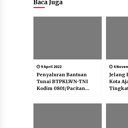
Baca Juga
9 April 2022
4 Novem
Penyaluran Bantuan
Jelang 
Tunai BTPKLWN-TNI
Kota A
Kodim 0801/Pacitan
Tingka
Terapkan Prokes Ketat
terhada
Satwa