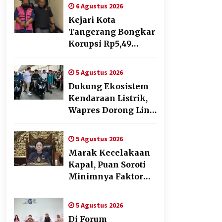
Digital,
6 Agustus 2026
Sosialisasikan
Kejari Kota
Pencatatan Gratis
Tangerang Bongkar
dan Penguatan
Korupsi Rp5,49
Royalti
Miliar: Sewa
Pesawat Fiktif, Eks
5 Agustus 2026
VP Angkasa Pura
Dukung Ekosistem
Kargo Ditahan
Kendaraan Listrik,
Wapres Dorong Link
and Match
Pendidikan–Industri
5 Agustus 2026
Marak Kecelakaan
Kapal, Puan Soroti
Minimnya Faktor
Keamanan
Transportasi Laut
5 Agustus 2026
Di Forum