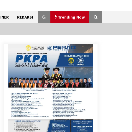
INER
REDAKSI
Trending Now
Dukung Ekosistem Kendaraan
Listrik, Wapres Dorong Link
and Match Pendidikan–
Industri
5 Agustus 2026
Jokowi Tetap Disambut
Hangat di NTT, Ahmad Ali:
Karya dan Pengabdiannya
Masih Dirasakan Masyarakat
5 Agustus 2026