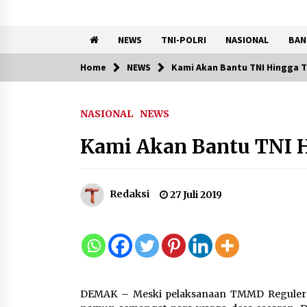
NEWS
TNI-POLRI
NASIONAL
BAN
Home
NEWS
Kami Akan Bantu TNI Hingga 
Trending Now
NASIONAL
NEWS
Kemenkum Malut Dorong
Perlindungan Hak Cipta Musi
Kami Akan Bantu TNI 
di Era Digital, Sosialisasikan
Pencatatan Gratis dan
Penguatan Royalti
6 Agustus 2026
Redaksi
27 Juli 2019
Marak Kecelakaan Kapal,
Puan Soroti Minimnya Faktor
Keamanan Transportasi Lau
5 Agustus 2026
DEMAK – Meski pelaksanaan TMMD Reguler k