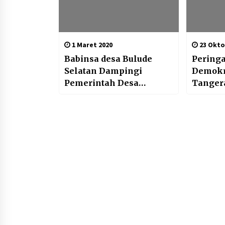
1 Maret 2020
23 Okto
Babinsa desa Bulude
Peringa
Selatan Dampingi
Demokr
Pemerintah Desa
Tanger
Salurkan Bantuan
Berkos
Kepada Warga
Peci