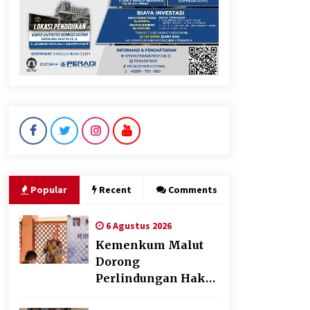
Polres Cilegon Gelar Apel
Kesiapsiagaan Hadapi
Ancaman Kebakaran Akibat
Fenomena El Niño
5 Agustus 2026
“Anak Kades Jadi Kaur
Keuangan? Skandal
Nepotisme Desa Buaran
Bambu Meledak!”
Popular
Recent
Comments
5 Agustus 2026
6 Agustus 2026
Kemenkum Malut
Dorong
Perlindungan Hak
Cipta Musik di Era