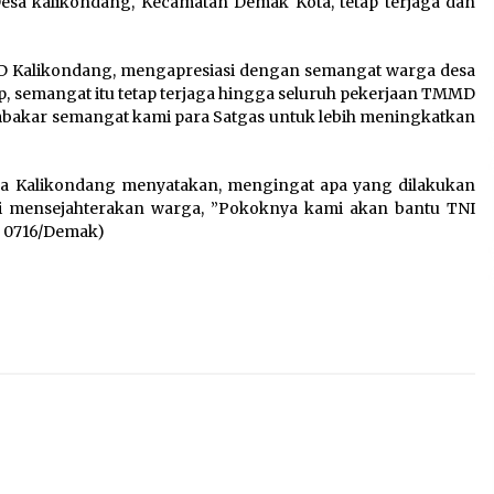
sa kalikondang, Kecamatan Demak Kota, tetap terjaga dan
5 Agustus 2026
Wali Kota Serang Budi
MD Kalikondang, mengapresiasi dengan semangat warga desa
h
Rustandi Berikan
p, semangat itu tetap terjaga hingga seluruh pekerjaan TMMD
Penghargaan kepada
embakar semangat kami para Satgas untuk lebih meningkatkan
Pemenang Sayembara Logo
HUT ke-19 Kota Serang
5 Agustus 2026
esa Kalikondang menyatakan, mengingat apa yang dilakukan
i mensejahterakan warga, ”Pokoknya kami akan bantu TNI
Melalui Ikrar Napiter, Lapas
m 0716/Demak)
Cilegon Dorong Reintegrasi
Sosial Berlandaskan Nilai
Kebangsaan
5 Agustus 2026