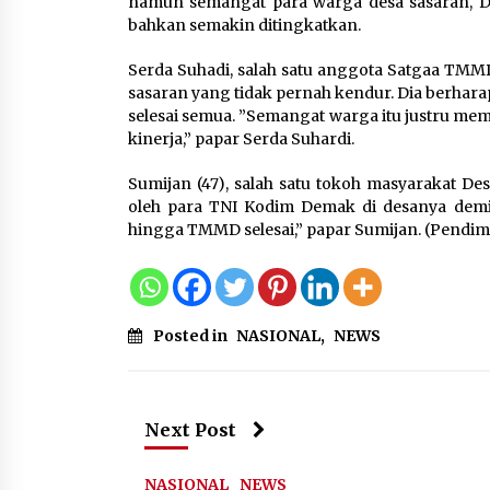
namun semangat para warga desa sasaran, De
bahkan semakin ditingkatkan.
Respons Cepat Aduan Warga,
Serda Suhadi, salah satu anggota Satgaa TM
Wali Kota Serang Bantu Beda
sasaran yang tidak pernah kendur. Dia berhara
Rumah Roboh Korban
selesai semua. ”Semangat warga itu justru m
Bencana, Salurkan Bantuan
kinerja,” papar Serda Suhardi.
Rp30 Juta
5 Agustus 2026
Sumijan (47), salah satu tokoh masyarakat D
oleh para TNI Kodim Demak di desanya dem
Pemkot Cilegon Sampaikan
hingga TMMD selesai,” papar Sumijan. (Pendi
Rancangan KUA PPAS 2027,
Pendapatan Ditarget Rp2,03
Triliun
5 Agustus 2026
Posted in
NASIONAL
,
NEWS
Next Post
NASIONAL
NEWS