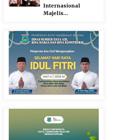
Internasional
Majelis
Persaudaraan
Manusia, Megawati
Soekarnoputri
Tegaskan
Kepemimpinan
Perempuan Bukan
Dominasi, Tapi
Merawat Dan
Merangkul