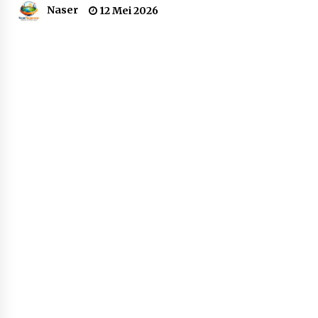
Naser
12 Mei 2026
Dukung Ekosistem Kendaraan
Listrik, Wapres Dorong Link and
Match Pendidikan–Industri
5 Agustus 2026
Marak Kecelakaan Kapal, Puan
Soroti Minimnya Faktor Keamanan
Transportasi Laut
5 Agustus 2026
Di Forum Internasional Majelis
Persaudaraan Manusia, Megawati
Soekarnoputri Tegaskan
Kepemimpinan Perempuan Bukan
Dominasi, Tapi Merawat Dan
Merangkul