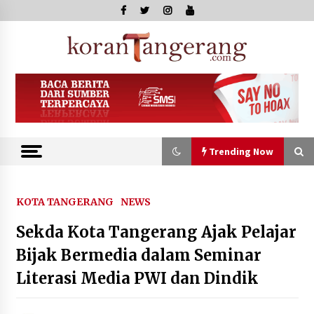
Skip
to
content
Kor
Tange
Trending Now
Trending Now
KOTA TANGERANG
NEWS
Sekda Kota Tangerang Ajak Pelajar
Kejari Kota Tangerang Bongkar
Korupsi Rp5,49 Miliar: Sewa Pesawat
Bijak Bermedia dalam Seminar
Fiktif, Eks VP Angkasa Pura Kargo
Literasi Media PWI dan Dindik
Ditahan
6 Agustus 2026