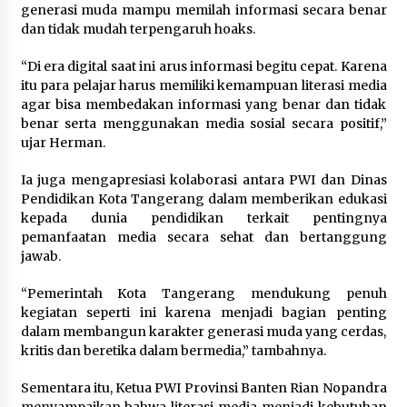
generasi muda mampu memilah informasi secara benar
“Anak Kades Jadi Kaur Keuangan?
dan tidak mudah terpengaruh hoaks.
Skandal Nepotisme Desa Buaran
Bambu Meledak!”
“Di era digital saat ini arus informasi begitu cepat. Karena
itu para pelajar harus memiliki kemampuan literasi media
5 Agustus 2026
agar bisa membedakan informasi yang benar dan tidak
benar serta menggunakan media sosial secara positif,”
ujar Herman.
Mengenal Lebih Dekat: H. Salbini,
Tokoh Tangsel Penjaga Nilai dan
Ia juga mengapresiasi kolaborasi antara PWI dan Dinas
Pembangun Harapan Warga
Pendidikan Kota Tangerang dalam memberikan edukasi
Pamulang
kepada dunia pendidikan terkait pentingnya
pemanfaatan media secara sehat dan bertanggung
5 Agustus 2026
jawab.
“Pemerintah Kota Tangerang mendukung penuh
kegiatan seperti ini karena menjadi bagian penting
dalam membangun karakter generasi muda yang cerdas,
kritis dan beretika dalam bermedia,” tambahnya.
Sementara itu, Ketua PWI Provinsi Banten Rian Nopandra