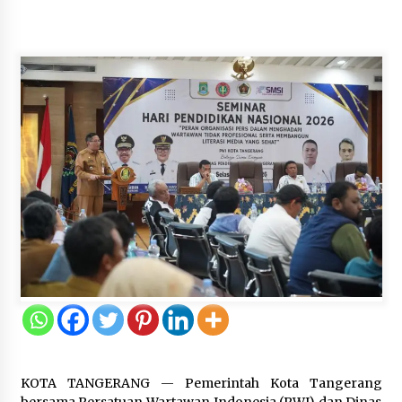
5 Agustus 2026
Jokowi Tetap Disambut Hangat di
NTT, Ahmad Ali: Karya dan
Pengabdiannya Masih Dirasakan
Masyarakat
5 Agustus 2026
Respons Cepat Aduan Warga, Wali
Kota Serang Bantu Bedah Rumah
Roboh Korban Bencana, Salurkan
Bantuan Rp30 Juta
5 Agustus 2026
Wali Kota Serang Budi Rustandi
Berikan Penghargaan kepada
Pemenang Sayembara Logo HUT ke-
19 Kota Serang
KOTA TANGERANG — Pemerintah Kota Tangerang
5 Agustus 2026