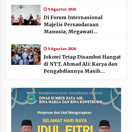
5 Agustus 2026
Di Forum Internasional
Majelis Persaudaraan
Manusia, Megawati
Soekarnoputri Tegaskan
Kepemimpinan Perempuan
5 Agustus 2026
Bukan Dominasi, Tapi
Jokowi Tetap Disambut Hangat
Merawat Dan Merangkul
di NTT, Ahmad Ali: Karya dan
Pengabdiannya Masih
Dirasakan Masyarakat