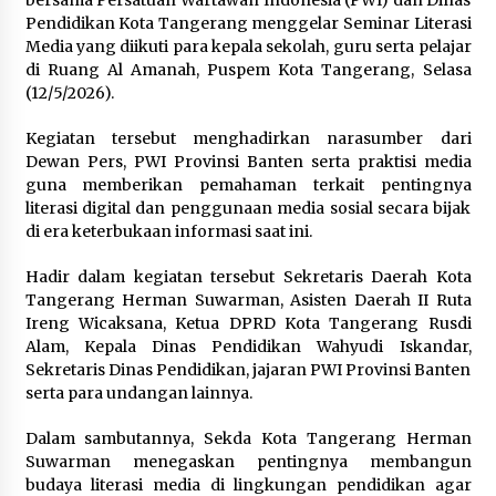
bersama Persatuan Wartawan Indonesia (PWI) dan Dinas
Pendidikan Kota Tangerang menggelar Seminar Literasi
Polres Cilegon Gelar Apel
Media yang diikuti para kepala sekolah, guru serta pelajar
Kesiapsiagaan Hadapi Ancaman
di Ruang Al Amanah, Puspem Kota Tangerang, Selasa
Kebakaran Akibat Fenomena El Niño
(12/5/2026).
5 Agustus 2026
Kegiatan tersebut menghadirkan narasumber dari
Dewan Pers, PWI Provinsi Banten serta praktisi media
guna memberikan pemahaman terkait pentingnya
Pemkot Cilegon Sampaikan
literasi digital dan penggunaan media sosial secara bijak
Rancangan KUA PPAS 2027,
di era keterbukaan informasi saat ini.
Pendapatan Ditarget Rp2,03 Triliun
Hadir dalam kegiatan tersebut Sekretaris Daerah Kota
5 Agustus 2026
Tangerang Herman Suwarman, Asisten Daerah II Ruta
Ireng Wicaksana, Ketua DPRD Kota Tangerang Rusdi
Alam, Kepala Dinas Pendidikan Wahyudi Iskandar,
Melalui Ikrar Napiter, Lapas Cilegon
Sekretaris Dinas Pendidikan, jajaran PWI Provinsi Banten
Dorong Reintegrasi Sosial
serta para undangan lainnya.
Berlandaskan Nilai Kebangsaan
Dalam sambutannya, Sekda Kota Tangerang Herman
5 Agustus 2026
Suwarman menegaskan pentingnya membangun
budaya literasi media di lingkungan pendidikan agar