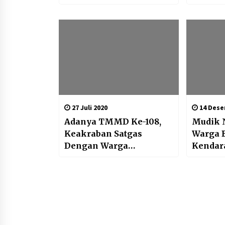
Serentak
Wilaya
Bersam
27 Juli 2020
14 Dese
Adanya TMMD Ke-108,
Mudik N
Keakraban Satgas
Warga B
Dengan Warga
Kendara
Meningakat
Polrest
Kota da