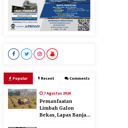
Dukung Ekosistem Kendaraan
Listrik, Wapres Dorong Link
and Match Pendidikan–
Industri
5 Agustus 2026
Jokowi Tetap Disambut
Hangat di NTT, Ahmad Ali:
Karya dan Pengabdiannya
Masih Dirasakan Masyarakat
Popular
Recent
Comments
5 Agustus 2026
7 Agustus 2026
Pemanfaatan
Limbah Galon
Bekas, Lapas Banjar
Tanam 200 Pohon