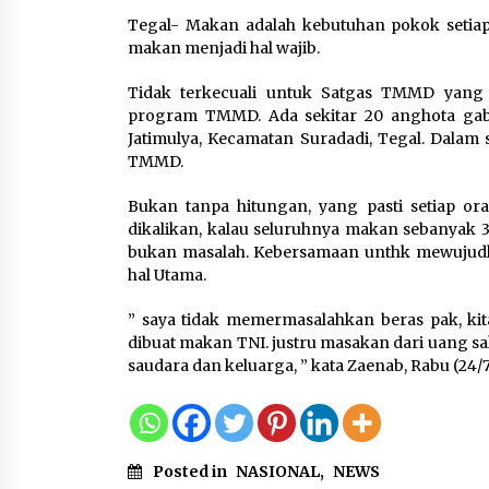
6 Agustus 2026
Tegal- Makan adalah kebutuhan pokok setia
makan menjadi hal wajib.
Dikunjungi PWI, Wawan Fauzi
Peran Media Bisa Berdampa
Tidak terkecuali untuk Satgas TMMD yan
Besar hingga Fatal
program TMMD. Ada sekitar 20 anghota ga
6 Agustus 2026
Jatimulya, Kecamatan Suradadi, Tegal. Dalam 
TMMD.
Bukan tanpa hitungan, yang pasti setiap or
Marak Kecelakaan Kapal,
dikalikan, kalau seluruhnya makan sebanyak 
Puan Soroti Minimnya Faktor
bukan masalah. Kebersamaan unthk mewujudka
Keamanan Transportasi Lau
hal Utama.
5 Agustus 2026
” saya tidak memermasalahkan beras pak, kit
dibuat makan TNI. justru masakan dari uang sa
saudara dan keluarga, ” kata Zaenab, Rabu (24/7
Posted in
NASIONAL
,
NEWS