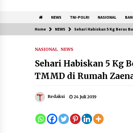
NEWS
TNI-POLRI
NASIONAL
BAN
Home
NEWS
Sehari Habiskan 5 Kg Beras 
Trending Now
NASIONAL
NEWS
Pemanfaatan Limbah Galon
Bekas, Lapas Banjar Tanam
Sehari Habiskan 5 Kg 
200 Pohon Cabai Dukung
Program Ketahanan Pangan
TMMD di Rumah Zaen
7 Agustus 2026
KKM Universitas Bina Bangs
Redaksi
24 Juli 2019
Kelompok 83 Laksanakan
Pendampingan Pembuatan
Spanduk Sebagai Upaya
Memperkuat Pemasaran
UMKM di Desa Cempaka