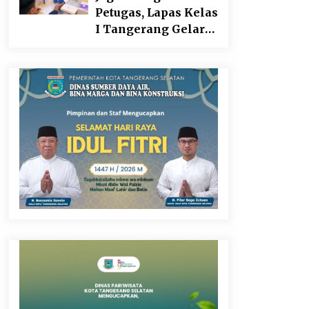
Sebagai Upaya
Petugas, Lapas Kelas
Memperkuat
I Tangerang Gelar
Pemasaran UMKM
Cek Kesehatan
di Desa Cempaka
Gratis dan Skrining
TB Lanjutan