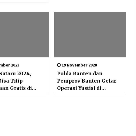
h Kerjanya
a Polisi RW
mber 2023
19 November 2020
ataru 2024,
Polda Banten dan
isa Titip
Pemprov Banten Gelar
an Gratis di
Operasi Yustisi di
ro Tangerang
Kabupaten Tangerang
n Kantor Polsek