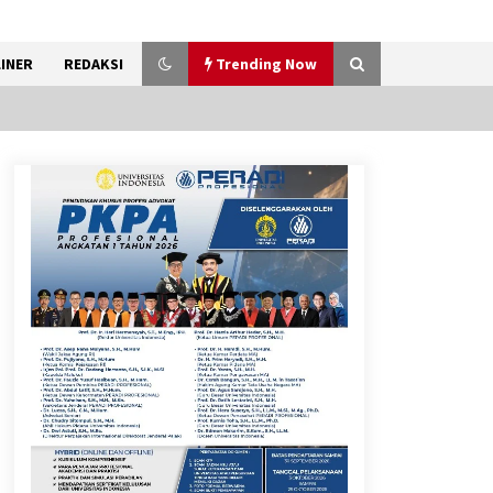
INER
REDAKSI
Trending Now
Sarana PAUD Diperkuat,
Tangsel Dorong Angka
Partisipasi Sekolah Terus
Meningkat
7 Agustus 2026
Kemenkum Malut Dorong
Perlindungan Hak Cipta Musik
di Era Digital, Sosialisasikan
Pencatatan Gratis dan
Penguatan Royalti
6 Agustus 2026