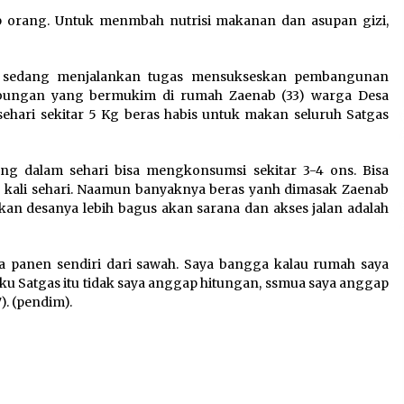
p orang. Untuk menmbah nutrisi makanan dan asupan gizi,
:
Kejari Kota Tangerang
k
Bongkar Korupsi Rp5,49
g sedang menjalankan tugas mensukseskan pembangunan
Miliar: Sewa Pesawat Fiktif,
bungan yang bermukim di rumah Zaenab (33) warga Desa
Eks VP Angkasa Pura Kargo
sehari sekitar 5 Kg beras habis untuk makan seluruh Satgas
Ditahan
6 Agustus 2026
ang dalam sehari bisa mengkonsumsi sekitar 3-4 ons. Bisa
Di Forum Internasional Majelis
3 kali sehari. Naamun banyaknya beras yanh dimasak Zaenab
Persaudaraan Manusia,
n desanya lebih bagus akan sarana dan akses jalan adalah
t
Megawati Soekarnoputri
Tegaskan Kepemimpinan
Perempuan Bukan Dominasi,
a panen sendiri dari sawah. Saya bangga kalau rumah saya
Tapi Merawat Dan Merangkul
ku Satgas itu tidak saya anggap hitungan, ssmua saya anggap
5 Agustus 2026
). (pendim).