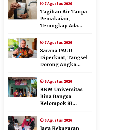
Cabai Dukung
7 Agustus 2026
Program Ketahanan
Tagihan Air Tanpa
Pangan
Pemakaian,
Terungkap Ada
Transisi Panjang
Pengelolaan ,
7 Agustus 2026
Perumdam TKR
Sarana PAUD
Didesak Transparan
Diperkuat, Tangsel
Dorong Angka
Partisipasi Sekolah
Terus Meningkat
6 Agustus 2026
KKM Universitas
Bina Bangsa
Kelompok 83
Laksanakan
Pendampingan
6 Agustus 2026
Pembuatan Spanduk
Jaga Kebugaran