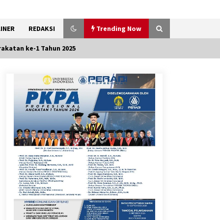
INER
REDAKSI
Trending Now
akatan ke-1 Tahun 2025
Pemkot Tangsel Kembangkan
36 Pos Lansia, Benyamin:
Wujudkan Lansia Sehat, Aktif,
dan Bahagia
8 Agustus 2026
Kemenkum Malut Ikuti ‘Pasti
Ada Solusi’, Menkum Dorong
Transformasi Digital
7 Agustus 2026