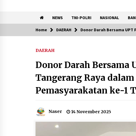
NEWS
TNI-POLRI
NASIONAL
BAN
Home
DAERAH
Donor Darah Bersama UPT P
Trending Now
DAERAH
DPD Partai Gerakan Rakyat
Kota Tangerang Gelar
Donor Darah Bersama 
Konsolidasi Internal Jelang
Pemilu 2029
Tangerang Raya dalam 
8 Agustus 2026
Pemasyarakatan ke-1 
Kemenkum Malut Perkuat
Kompetensi Perancang
melalui Pendalaman Materi
Penyusunan Produk Hukum
Naser
14 November 2025
Daerah
7 Agustus 2026