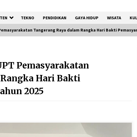
TEN
TEKNO
PENDIDIKAN
GAYA HIDUP
WISATA
KUL
emasyarakatan Tangerang Raya dalam Rangka Hari Bakti Pemasyar
Peringatan HUT RI ke-81 di
Karawaci, Camat Tekankan
UPT Pemasyarakatan
Semangat Pelayanan dan
Kebersamaan
Rangka Hari Bakti
8 Agustus 2026
Tahun 2025
Kemenkum Malut
Harmonisasi Rancangan
Perbup Pengadaan Barang
dan Jasa pada BUMD Halteng
7 Agustus 2026