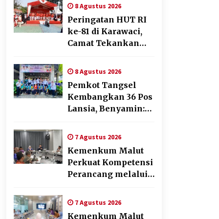
Jelang Pemilu 2029
8 Agustus 2026
Peringatan HUT RI
ke-81 di Karawaci,
Camat Tekankan
Semangat
Pelayanan dan
8 Agustus 2026
Kebersamaan
Pemkot Tangsel
Kembangkan 36 Pos
Lansia, Benyamin:
Wujudkan Lansia
Sehat, Aktif, dan
7 Agustus 2026
Bahagia
Kemenkum Malut
Perkuat Kompetensi
Perancang melalui
Pendalaman Materi
Penyusunan Produk
7 Agustus 2026
Hukum Daerah
Kemenkum Malut