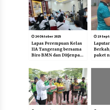
24 Oktober 2025
19 Sept
Lapas Perempuan Kelas
Laputar
IIA Tangerang bersama
Berkah
Biro BMN dan Ditjenpas
paket n
Lakukan Inventarisasi
Minera
Rumah Negara