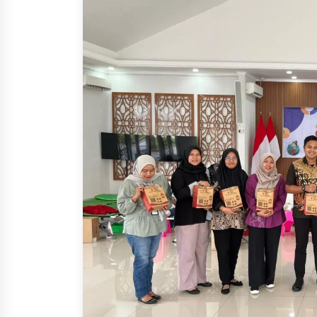
Kemnaker Siapkan Regulasi
Ketenagakerjaan yang
Selaras dengan Tantangan
Dunia Kerja Modern
7 Agustus 2026
Tagihan Air Tanpa
Pemakaian, Terungkap Ada
Transisi Panjang Pengelolaa
, Perumdam TKR Didesak
Transparan
7 Agustus 2026