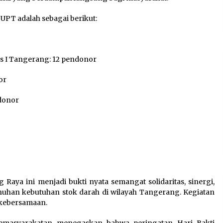
PT adalah sebagai berikut:
 I Tangerang: 12 pendonor
or
donor
Raya ini menjadi bukti nyata semangat solidaritas, sinergi,
uhan kebutuhan stok darah di wilayah Tangerang. Kegiatan
 kebersamaan.
 Pemasyarakatan menegaskan bahwa peringatan Hari Bakti