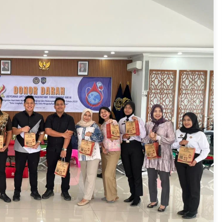
Gebyar Lomba 17 Agustus
RSUD Tigaraksa, Semarakkan
HUT RI dengan Nuansa
Kebersamaan
7 Agustus 2026
Sarana PAUD Diperkuat,
Tangsel Dorong Angka
n
Partisipasi Sekolah Terus
Meningkat
7 Agustus 2026