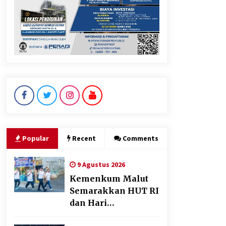
Perkuat Ekonomi Masyarakat
Papua Pegunungan
8 Agustus 2026
Wamenhan Pimpin Prosesi
Pelantikan dan Sertijab
Pejabat Tinggi Kemhan
8 Agustus 2026
Popular
Recent
Comments
9 Agustus 2026
Kemenkum Malut
Semarakkan HUT RI
dan Hari
Pengayoman ke-81