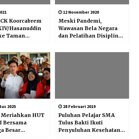
2021
12 November 2020
 KCK Koorcabrem
Meski Pandemi,
 XIV/Hasanuddin
Wawasan Bela Negara
 ke Taman
dan Pelatihan Disiplin
 Pahlawan
Siswa Harus Dijaga
tus 2025
28 Februari 2019
 Meriahkan HUT
Puluhan Pelajar SMA
RI Bersama
Tulus Bakti Ikuti
a Besar
Penyuluhan Kesehatan
res
Satgas TMMD