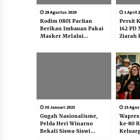
28 Agustus 2020
1 April 
Kodim 0801 Pacitan
Persit
Berikan Imbauan Pakai
142 PD
Masker Melalui
Ziarah
Spanduk
Makam
30 Januari 2023
15 Agus
Gugah Nasionalisme,
Wapres
Pelda Heri Winarno
ke-80 
Bekali Siswa-Siswi
Keluarg
SMPN 1 Kalidawir
Setwap