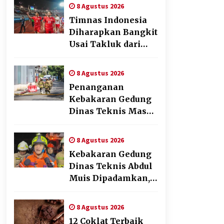
Pengalaman Beyond
8 Agustus 2026
the Game
Timnas Indonesia
Diharapkan Bangkit
Usai Takluk dari
Vietnam di Piala
AFF 2026
8 Agustus 2026
Penanganan
Kebakaran Gedung
Dinas Teknis Masuk
Tahap Akhir, Tak
Ada Korban Jiwa
8 Agustus 2026
Kebakaran Gedung
Dinas Teknis Abdul
Muis Dipadamkan,
Layanan Publik
Tetap Berjalan
8 Agustus 2026
12 Coklat Terbaik