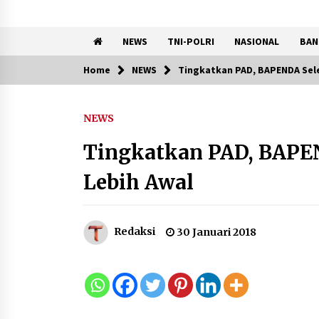
NEWS
TNI-POLRI
NASIONAL
BAN
Home
NEWS
Tingkatkan PAD, BAPENDA Sele
Trending Now
NEWS
Registrasi Indonesia Sports
Summit 2026 Resmi Dibuka,
Tingkatkan PAD, BAPEN
Siap Hadirkan Pengalaman
Beyond the Game
Lebih Awal
8 Agustus 2026
Kebakaran Gedung Dinas
Teknis Abdul Muis
Redaksi
30 Januari 2018
Dipadamkan, Layanan Publik
Tetap Berjalan
8 Agustus 2026
Kemenpar Turut Perkuat