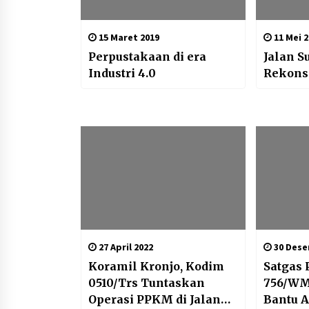
15 Maret 2019
11 Mei 2
Perpustakaan di era
Jalan S
Industri 4.0
Rekonsi
27 April 2022
30 Dese
Koramil Kronjo, Kodim
Satgas
0510/Trs Tuntaskan
756/WM
Operasi PPKM di Jalan
Bantu 