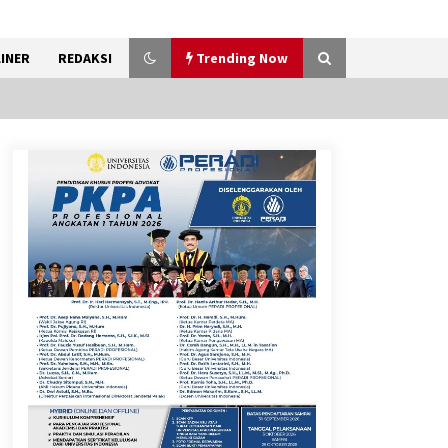
INER
REDAKSI
Trending Now
Penanganan Kebakaran
Gedung Dinas Teknis Masuk
Tahap Akhir, Tak Ada Korban
Jiwa
8 Agustus 2026
9 Kopi Botol Terbaik yang
Praktis untuk Menemani
Aktivitas
8 Agustus 2026
Bakteri Yogurt, Kenali