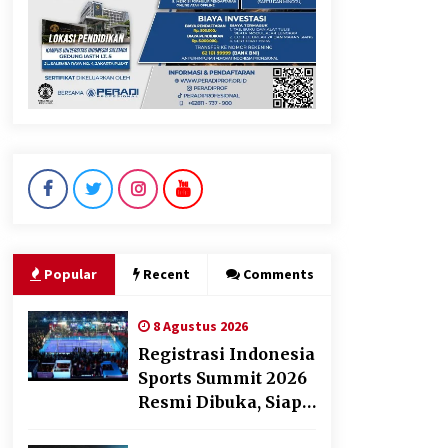
Manfaatnya untuk Kesehatan
Pencernaan
8 Agustus 2026
DPD Partai Gerakan Rakyat
Kota Tangerang Gelar
Konsolidasi Internal Jelang
Pemilu 2029
8 Agustus 2026
Popular
Recent
Comments
8 Agustus 2026
Registrasi Indonesia
Sports Summit 2026
Resmi Dibuka, Siap
Hadirkan