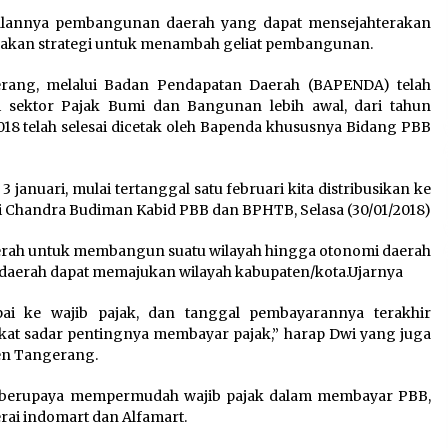
Perkuat Ekonomi Masyarakat
lannya pembangunan daerah yang dapat mensejahterakan
Papua Pegunungan
pakan strategi untuk menambah geliat pembangunan.
8 Agustus 2026
erang, melalui Badan Pendapatan Daerah (BAPENDA) telah
 sektor Pajak Bumi dan Bangunan lebih awal, dari tahun
Wamenhan Pimpin Prosesi
018 telah selesai dicetak oleh Bapenda khususnya Bidang PBB
Pelantikan dan Sertijab
Pejabat Tinggi Kemhan
8 Agustus 2026
 januari, mulai tertanggal satu februari kita distribusikan ke
wi Chandra Budiman Kabid PBB dan BPHTB, Selasa (30/01/2018)
erah untuk membangun suatu wilayah hingga otonomi daerah
daerah dapat memajukan wilayah kabupaten/kota.Ujarnya
ai ke wajib pajak, dan tanggal pembayarannya terakhir
at sadar pentingnya membayar pajak,” harap Dwi yang juga
en Tangerang.
 berupaya mempermudah wajib pajak dalam membayar PBB,
erai indomart dan Alfamart.