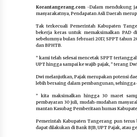
Pengembangan KEK Samota
Korantangerang.com
-Dalam mendukung ja
sebagai Destinasi Wisata
masyarakatnya, Pendapatan Asli Daerah meru
Bahari Berkelas Dunia
8 Agustus 2026
Tak terkecuali Pemerintah Kabupaten Tang
bekerja keras untuk memaksimalkan PAD di
Perawatan PCOS yang Efektif
sebelumnya bulan februari 2017, SPPT tahun 2
untuk Menjaga Kesuburan
dan BPHTB.
8 Agustus 2026
” kami telah selesai mencetak SPPT tertanggal 3
UPT hingga sampai ke wajib pajak, ” terang D
Dwi melanjutkan, Pajak merupakan potensi da
lebih bersaing dalam pembangunan, sehingga 
” kita maksimalkan hingga 30 maret samp
pembayaran 30 juli, mudah-mudahan masyarak
mantan Kasubag Pemberitaan humas Kabupat
Pemerintah Kabupaten Tangerang pun terus
dapat dilakukan di Bank BJB, UPT Pajak, atau g