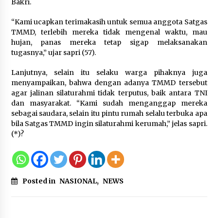
Bakri.
Sarana PAUD Diperkuat, Tangsel
Dorong Angka Partisipasi Sekolah
“Kami ucapkan terimakasih untuk semua anggota Satgas
Terus Meningkat
TMMD, terlebih mereka tidak mengenal waktu, mau
7 Agustus 2026
hujan, panas mereka tetap sigap melaksanakan
tugasnya,” ujar sapri (57).
Lanjutnya, selain itu selaku warga pihaknya juga
KKM Universitas Bina Bangsa
menyampaikan, bahwa dengan adanya TMMD tersebut
Kelompok 83 Laksanakan
agar jalinan silaturahmi tidak terputus, baik antara TNI
Pendampingan Pembuatan Spanduk
dan masyarakat. “Kami sudah menganggap mereka
Sebagai Upaya Memperkuat
sebagai saudara, selain itu pintu rumah selalu terbuka apa
Pemasaran UMKM di Desa Cempaka
bila Satgas TMMD ingin silaturahmi kerumah,” jelas sapri.
6 Agustus 2026
(*)?
Jaga Kebugaran Petugas, Lapas
Kelas I Tangerang Gelar Cek
Kesehatan Gratis dan Skrining TB
Posted in
NASIONAL
,
NEWS
Lanjutan
6 Agustus 2026