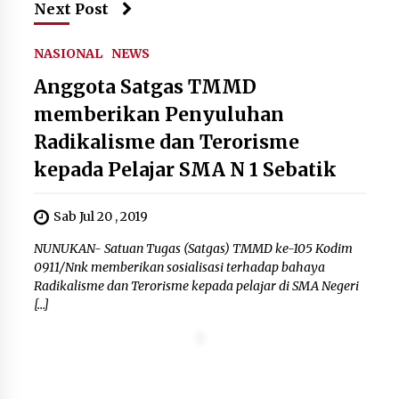
Kemenkum Malut Dorong
Next Post
Perlindungan Hak Cipta Musik di Era
Digital, Sosialisasikan Pencatatan
NASIONAL
NEWS
Gratis dan Penguatan Royalti
Anggota Satgas TMMD
6 Agustus 2026
memberikan Penyuluhan
Dikunjungi PWI, Wawan Fauzi: Peran
Radikalisme dan Terorisme
Media Bisa Berdampak Besar
kepada Pelajar SMA N 1 Sebatik
hingga Fatal
6 Agustus 2026
Sab Jul 20 , 2019
NUNUKAN- Satuan Tugas (Satgas) TMMD ke-105 Kodim
0911/Nnk memberikan sosialisasi terhadap bahaya
Radikalisme dan Terorisme kepada pelajar di SMA Negeri
[…]