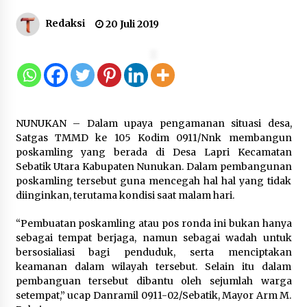
Gebyar Lomba 17 Agustus RSUD
Redaksi
20 Juli 2019
Tigaraksa, Semarakkan HUT RI
dengan Nuansa Kebersamaan
7 Agustus 2026
Pemanfaatan Limbah Galon Bekas,
NUNUKAN – Dalam upaya pengamanan situasi desa,
Lapas Banjar Tanam 200 Pohon
Satgas TMMD ke 105 Kodim 0911/Nnk membangun
Cabai Dukung Program Ketahanan
poskamling yang berada di Desa Lapri Kecamatan
Pangan
Sebatik Utara Kabupaten Nunukan. Dalam pembangunan
7 Agustus 2026
poskamling tersebut guna mencegah hal hal yang tidak
diinginkan, terutama kondisi saat malam hari.
Tagihan Air Tanpa Pemakaian,
“Pembuatan poskamling atau pos ronda ini bukan hanya
Terungkap Ada Transisi Panjang
sebagai tempat berjaga, namun sebagai wadah untuk
Pengelolaan , Perumdam TKR
bersosialiasi bagi penduduk, serta menciptakan
Didesak Transparan
keamanan dalam wilayah tersebut. Selain itu dalam
7 Agustus 2026
pembanguan tersebut dibantu oleh sejumlah warga
setempat,” ucap Danramil 0911-02/Sebatik, Mayor Arm M.