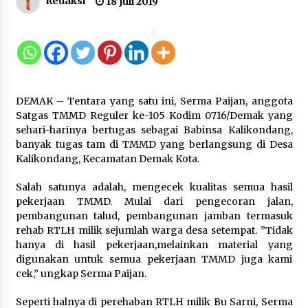
Redaksi
18 Juli 2019
Sarana PAUD Diperkuat, Tangsel
Dorong Angka Partisipasi Sekolah
Terus Meningkat
7 Agustus 2026
DEMAK – Tentara yang satu ini, Serma Paijan, anggota
KKM Universitas Bina Bangsa
Satgas TMMD Reguler ke-105 Kodim 0716/Demak yang
Kelompok 83 Laksanakan
sehari-harinya bertugas sebagai Babinsa Kalikondang,
Pendampingan Pembuatan Spanduk
banyak tugas tam di TMMD yang berlangsung di Desa
Sebagai Upaya Memperkuat
Kalikondang, Kecamatan Demak Kota.
Pemasaran UMKM di Desa Cempaka
Salah satunya adalah, mengecek kualitas semua hasil
6 Agustus 2026
pekerjaan TMMD. Mulai dari pengecoran jalan,
pembangunan talud, pembangunan jamban termasuk
Jaga Kebugaran Petugas, Lapas
rehab RTLH milik sejumlah warga desa setempat. ”Tidak
Kelas I Tangerang Gelar Cek
hanya di hasil pekerjaan,melainkan material yang
Kesehatan Gratis dan Skrining TB
digunakan untuk semua pekerjaan TMMD juga kami
Lanjutan
cek,” ungkap Serma Paijan.
6 Agustus 2026
Seperti halnya di perehaban RTLH milik Bu Sarni, Serma