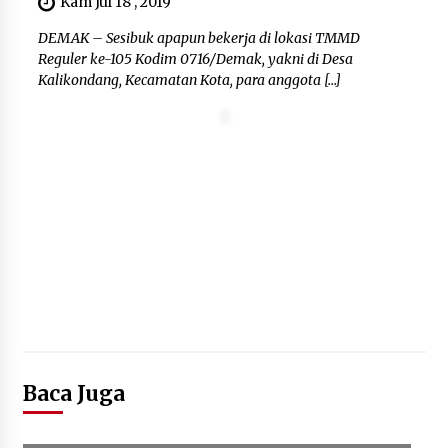
Kam Jul 18 , 2019
Dukung Ekosistem Kendaraan
Listrik, Wapres Dorong Link and
DEMAK – Sesibuk apapun bekerja di lokasi TMMD
Match Pendidikan–Industri
Reguler ke-105 Kodim 0716/Demak, yakni di Desa
5 Agustus 2026
Kalikondang, Kecamatan Kota, para anggota […]
Marak Kecelakaan Kapal, Puan
Soroti Minimnya Faktor Keamanan
Transportasi Laut
5 Agustus 2026
Baca Juga