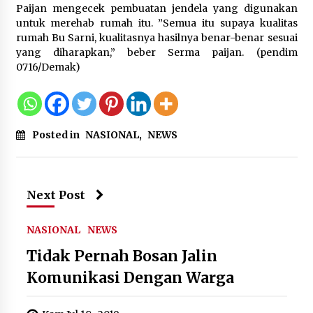
Paijan mengecek pembuatan jendela yang digunakan
Kemenkum Malut Dorong
untuk merehab rumah itu. ”Semua itu supaya kualitas
Perlindungan Hak Cipta Musik di Era
rumah Bu Sarni, kualitasnya hasilnya benar-benar sesuai
Digital, Sosialisasikan Pencatatan
yang diharapkan,” beber Serma paijan. (pendim
Gratis dan Penguatan Royalti
0716/Demak)
6 Agustus 2026
Dikunjungi PWI, Wawan Fauzi: Peran
Media Bisa Berdampak Besar
Posted in
NASIONAL
,
NEWS
hingga Fatal
6 Agustus 2026
Next Post
Kejari Kota Tangerang Bongkar
Korupsi Rp5,49 Miliar: Sewa Pesawat
NASIONAL
NEWS
Fiktif, Eks VP Angkasa Pura Kargo
Tidak Pernah Bosan Jalin
Ditahan
Komunikasi Dengan Warga
6 Agustus 2026