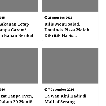
015
23 Agustus 2016
Makanan Tetap
Rilis Menu Salad,
Tanpa Garam?
Domino’s Pizza Malah
n Bahan Berikut
Dikritik Habis
Pelanggan
016
7 Desember 2024
ezat Tanpa Oven,
Ta Wan Kini Hadir di
Dalam 20 Menit!
Mall of Serang