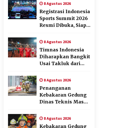
melalui Fun Walk di
8 Agustus 2026
Ternate
Registrasi Indonesia
Sports Summit 2026
Resmi Dibuka, Siap
Hadirkan
Pengalaman Beyond
8 Agustus 2026
the Game
Timnas Indonesia
Diharapkan Bangkit
Usai Takluk dari
Vietnam di Piala
AFF 2026
8 Agustus 2026
Penanganan
Kebakaran Gedung
Dinas Teknis Masuk
Tahap Akhir, Tak
Ada Korban Jiwa
8 Agustus 2026
Kebakaran Gedung