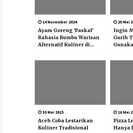
14 November 2024
25 Mei 2
Ayam Goreng ‘Paskal’
Ingin 
Rahasia Bumbu Warisan
Gurih 
Alternatif Kuliner di
Gunaka
Semarang
30 Mei 2015
16 Mei 2
Aceh Coba Lestarikan
Pizza L
Kuliner Tradisional
Hanya 