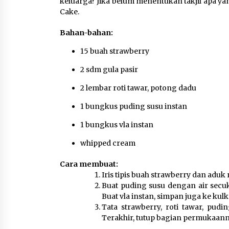
keluarga? Jika belum menentukan takjil apa yan
Praktis untuk Menemani
Cake.
Aktivitas
8 Agustus 2026
Bahan-bahan:
15 buah strawberry
Bakteri Yogurt, Kenali
2 sdm gula pasir
Manfaatnya untuk Kesehata
Pencernaan
2 lembar roti tawar, potong dadu
8 Agustus 2026
1 bungkus puding susu instan
1 bungkus vla instan
whipped cream
Cara membuat:
Iris tipis buah strawberry dan aduk
Buat puding susu dengan air secu
Buat vla instan, simpan juga ke kulk
Tata strawberry, roti tawar, pudi
Terakhir, tutup bagian permukaan