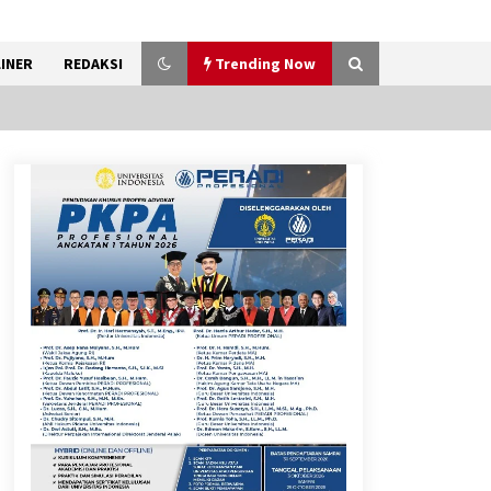
INER
REDAKSI
Trending Now
Timnas Indonesia Diharapkan
Bangkit Usai Takluk dari
Vietnam di Piala AFF 2026
8 Agustus 2026
12 Coklat Terbaik dan Enak di
Pasaran
8 Agustus 2026
Festival Lembah Baliem