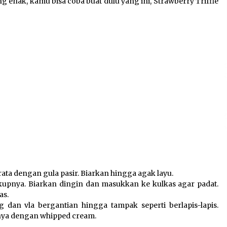
g enak, kamu bisa coba buat dulu yang ini, Strawberry Triffle
Pengembangan KEK Samota
sebagai Destinasi Wisata
Bahari Berkelas Dunia
8 Agustus 2026
Perawatan PCOS yang Efektif
n
untuk Menjaga Kesuburan
8 Agustus 2026
 rata dengan gula pasir. Biarkan hingga agak layu.
kupnya. Biarkan dingin dan masukkan ke kulkas agar padat.
as.
ng dan vla bergantian hingga tampak seperti berlapis-lapis.
nya dengan whipped cream.