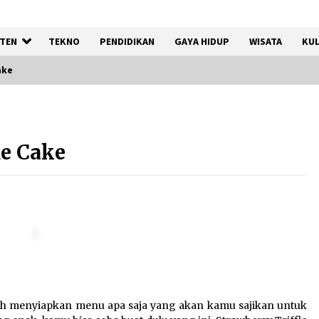
TEN
TEKNO
PENDIDIKAN
GAYA HIDUP
WISATA
KUL
ake
Registrasi Indonesia Sports
Summit 2026 Resmi Dibuka,
le Cake
Siap Hadirkan Pengalaman
Beyond the Game
8 Agustus 2026
Kebakaran Gedung Dinas
Teknis Abdul Muis
Dipadamkan, Layanan Publik
Tetap Berjalan
8 Agustus 2026
h menyiapkan menu apa saja yang akan kamu sajikan untuk
Kemenpar Turut Perkuat