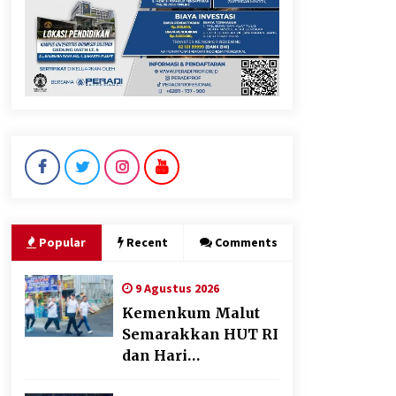
Perkuat Ekonomi Masyarakat
Papua Pegunungan
8 Agustus 2026
Wamenhan Pimpin Prosesi
Pelantikan dan Sertijab
Pejabat Tinggi Kemhan
8 Agustus 2026
Popular
Recent
Comments
9 Agustus 2026
Kemenkum Malut
Semarakkan HUT RI
dan Hari
Pengayoman ke-81