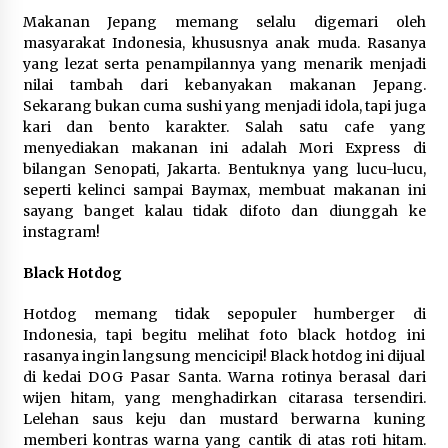
Makanan Jepang memang selalu digemari oleh
Melalui Ikrar Napiter, Lapas Cilegon
masyarakat Indonesia, khususnya anak muda. Rasanya
Dorong Reintegrasi Sosial
yang lezat serta penampilannya yang menarik menjadi
Berlandaskan Nilai Kebangsaan
nilai tambah dari kebanyakan makanan Jepang.
5 Agustus 2026
Sekarang bukan cuma sushi yang menjadi idola, tapi juga
kari dan bento karakter. Salah satu cafe yang
menyediakan makanan ini adalah Mori Express di
bilangan Senopati, Jakarta. Bentuknya yang lucu-lucu,
“Anak Kades Jadi Kaur Keuangan?
seperti kelinci sampai Baymax, membuat makanan ini
Skandal Nepotisme Desa Buaran
sayang banget kalau tidak difoto dan diunggah ke
Bambu Meledak!”
instagram!
5 Agustus 2026
Black Hotdog
Hotdog memang tidak sepopuler humberger di
Indonesia, tapi begitu melihat foto black hotdog ini
rasanya ingin langsung mencicipi! Black hotdog ini dijual
di kedai DOG Pasar Santa. Warna rotinya berasal dari
wijen hitam, yang menghadirkan citarasa tersendiri.
Lelehan saus keju dan mustard berwarna kuning
memberi kontras warna yang cantik di atas roti hitam.