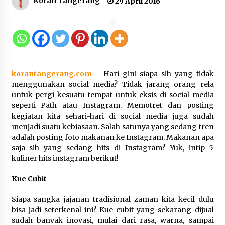
Koran Tangerang
29 April 2016
Di Forum Internasional Majelis
Persaudaraan Manusia, Megawati
Soekarnoputri Tegaskan
Kepemimpinan Perempuan Bukan
Dominasi, Tapi Merawat Dan
Merangkul
korantangerang.com
–
Hari gini siapa sih yang tidak
5 Agustus 2026
menggunakan social media? Tidak jarang orang rela
untuk pergi kesuatu tempat untuk eksis di social media
Jokowi Tetap Disambut Hangat di
seperti Path atau Instagram. Memotret dan posting
NTT, Ahmad Ali: Karya dan
kegiatan kita sehari-hari di social media juga sudah
Pengabdiannya Masih Dirasakan
menjadi suatu kebiasaan. Salah satunya yang sedang tren
Masyarakat
adalah posting foto makanan ke Instagram. Makanan apa
5 Agustus 2026
saja sih yang sedang hits di Instagram? Yuk, intip 5
kuliner hits instagram berikut!
Respons Cepat Aduan Warga, Wali
Kue Cubit
Kota Serang Bantu Bedah Rumah
Roboh Korban Bencana, Salurkan
Siapa sangka jajanan tradisional zaman kita kecil dulu
Bantuan Rp30 Juta
bisa jadi seterkenal ini? Kue cubit yang sekarang dijual
5 Agustus 2026
sudah banyak inovasi, mulai dari rasa, warna, sampai