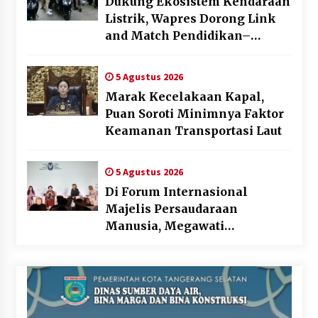
Dukung Ekosistem Kendaraan
Listrik, Wapres Dorong Link
and Match Pendidikan–
Industri
5 Agustus 2026
Marak Kecelakaan Kapal,
Puan Soroti Minimnya Faktor
Keamanan Transportasi Laut
5 Agustus 2026
Di Forum Internasional
Majelis Persaudaraan
Manusia, Megawati
Soekarnoputri Tegaskan
Kepemimpinan Perempuan
Bukan Dominasi, Tapi
Merawat Dan Merangkul