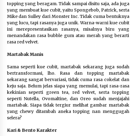
topping yang beragam. Tidak sampai disitu saja, ada juga
yang membuat kue cubit, yaitu Spongebob, Patrick, serta
Wali Kota Serang Budi Rustandi
Mike dan Sulley dari Monster Inc. Tidak cuma bentuknya
Berikan Penghargaan kepada
yang lucu, tapi rasanya juga unik. Warna-warni kue cubit
Pemenang Sayembara Logo HUT ke-
ini merepresentasikan rasanya, misalnya biru yang
19 Kota Serang
menandakan rasa bubble gum atau merah yang berarti
5 Agustus 2026
rasa red velvet.
Martabak Manis
Polres Cilegon Gelar Apel
Kesiapsiagaan Hadapi Ancaman
Sama seperti kue cubit, martabak sekarang juga sudah
Kebakaran Akibat Fenomena El Niño
bertransformasi, lho. Rasa dan topping martabak
5 Agustus 2026
sekarang sangat bervariasi, tidak cuma rasa cokelat dan
keju saja. Belum jelas siapa yang memulai, tapi rasa-rasa
kekinian seperti green tea, red velvet, serta topping
seperti Nutella, Ovomaltine, dan Oreo sudah menjajahi
Pemkot Cilegon Sampaikan
martabak. Siapa tidak tergiur melihat gambar martabak
Rancangan KUA PPAS 2027,
yang chewy ditambah aneka topping nan menggugah
Pendapatan Ditarget Rp2,03 Triliun
selera?
5 Agustus 2026
Kari & Bento Karakter