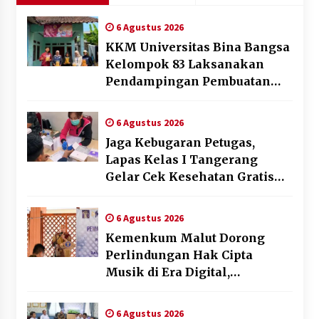
6 Agustus 2026
KKM Universitas Bina Bangsa
Kelompok 83 Laksanakan
Pendampingan Pembuatan
Spanduk Sebagai Upaya
Memperkuat Pemasaran
6 Agustus 2026
UMKM di Desa Cempaka
Jaga Kebugaran Petugas,
Lapas Kelas I Tangerang
Gelar Cek Kesehatan Gratis
dan Skrining TB Lanjutan
6 Agustus 2026
Kemenkum Malut Dorong
Perlindungan Hak Cipta
Musik di Era Digital,
Sosialisasikan Pencatatan
Gratis dan Penguatan Royalti
6 Agustus 2026