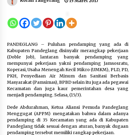
Koran Tangerang
15 Maret 2017
Kejari Kota Tangerang Bongkar
Korupsi Rp5,49 Miliar: Sewa Pesawat
Fiktif, Eks VP Angkasa Pura Kargo
Ditahan
6 Agustus 2026
PANDEGLANG – Puluhan pendamping yang ada di
Kabupaten Pandeglang disinyalir merangkap pekerjaan
Dukung Ekosistem Kendaraan
(Doble Job), lantaran banyak pendamping yang
Listrik, Wapres Dorong Link and
mempunyai pekerjaan yakni pendamping Jamsosratu,
Match Pendidikan–Industri
Koperasi, Usaha Menengah Kecil Mikro (UMKM), PLD, PD,
5 Agustus 2026
PKH, Penyediaan Air Minum dan Sanitasi Berbasis
Masyarakat (Pamsimas), BPBD selain itu juga ada pegawai
Kecamatan dan juga kaur pemerintahan desa yang
menjadi pendamping. Selasa, (15/3).
Marak Kecelakaan Kapal, Puan
Soroti Minimnya Faktor Keamanan
Dede Abdurahman, Ketua Aliansi Pemuda Pandeglang
Transportasi Laut
Menggugat (APPM) mengatakan bahwa dalam adanya
5 Agustus 2026
pendamping di 35 Kecamatan yang ada di Kabupaten
Pandeglang tidak sesuai dengan aturan, banyak dugaan
pendamping tersebut memiliki rangkap pekerjaan.