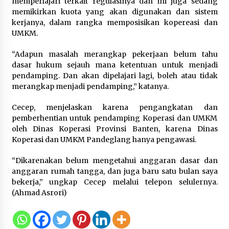
memperlajari terkait regulasinya dan ini juga sedang
memikirkan kuota yang akan digunakan dan sistem
Wali Kota Serang Budi Rustandi
kerjanya, dalam rangka memposisikan kopereasi dan
Berikan Penghargaan kepada
UMKM.
Pemenang Sayembara Logo HUT ke-
19 Kota Serang
“Adapun masalah merangkap pekerjaan belum tahu
5 Agustus 2026
dasar hukum sejauh mana ketentuan untuk menjadi
pendamping. Dan akan dipelajari lagi, boleh atau tidak
merangkap menjadi pendamping,” katanya.
Polres Cilegon Gelar Apel
Kesiapsiagaan Hadapi Ancaman
Cecep, menjelaskan karena pengangkatan dan
Kebakaran Akibat Fenomena El Niño
pemberhentian untuk pendamping Koperasi dan UMKM
5 Agustus 2026
oleh Dinas Koperasi Provinsi Banten, karena Dinas
Koperasi dan UMKM Pandeglang hanya pengawasi.
“Dikarenakan belum mengetahui anggaran dasar dan
anggaran rumah tangga, dan juga baru satu bulan saya
bekerja,” ungkap Cecep melalui telepon selulernya.
(Ahmad Asrori)