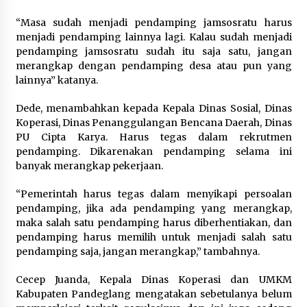
Di Forum Internasional Majelis
“Masa sudah menjadi pendamping jamsosratu harus
Persaudaraan Manusia, Megawati
menjadi pendamping lainnya lagi. Kalau sudah menjadi
Soekarnoputri Tegaskan
pendamping jamsosratu sudah itu saja satu, jangan
Kepemimpinan Perempuan Bukan
merangkap dengan pendamping desa atau pun yang
Dominasi, Tapi Merawat Dan
lainnya” katanya.
Merangkul
5 Agustus 2026
Dede, menambahkan kepada Kepala Dinas Sosial, Dinas
Koperasi, Dinas Penanggulangan Bencana Daerah, Dinas
Jokowi Tetap Disambut Hangat di
PU Cipta Karya. Harus tegas dalam rekrutmen
NTT, Ahmad Ali: Karya dan
pendamping. Dikarenakan pendamping selama ini
Pengabdiannya Masih Dirasakan
banyak merangkap pekerjaan.
Masyarakat
5 Agustus 2026
“Pemerintah harus tegas dalam menyikapi persoalan
pendamping, jika ada pendamping yang merangkap,
maka salah satu pendamping harus diberhentiakan, dan
Respons Cepat Aduan Warga, Wali
pendamping harus memilih untuk menjadi salah satu
Kota Serang Bantu Bedah Rumah
pendamping saja, jangan merangkap,” tambahnya.
Roboh Korban Bencana, Salurkan
Bantuan Rp30 Juta
Cecep Juanda, Kepala Dinas Koperasi dan UMKM
5 Agustus 2026
Kabupaten Pandeglang mengatakan sebetulanya belum