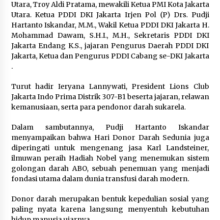
Wamenhan Pimpin Prosesi
Utara, Troy Aldi Pratama, mewakili Ketua PMI Kota Jakarta
Pelantikan dan Sertijab Pejabat
Utara. Ketua PDDI DKI Jakarta Irjen Pol (P) Drs. Pudji
Tinggi Kemhan
Hartanto Iskandar, M.M., Wakil Ketua PDDI DKI Jakarta H.
8 Agustus 2026
Mohammad Dawam, S.H.I., M.H., Sekretaris PDDI DKI
Jakarta Endang K.S., jajaran Pengurus Daerah PDDI DKI
Jakarta, Ketua dan Pengurus PDDI Cabang se-DKI Jakarta
.
DPD Partai Gerakan Rakyat Kota
Tangerang Gelar Konsolidasi
Turut hadir Ieryana Lannywati, President Lions Club
Internal Jelang Pemilu 2029
Jakarta Indo Prima Distrik 307-B1 beserta jajaran, relawan
8 Agustus 2026
kemanusiaan, serta para pendonor darah sukarela.
Dalam sambutannya, Pudji Hartanto Iskandar
menyampaikan bahwa Hari Donor Darah Sedunia juga
diperingati untuk mengenang jasa Karl Landsteiner,
ilmuwan peraih Hadiah Nobel yang menemukan sistem
golongan darah ABO, sebuah penemuan yang menjadi
fondasi utama dalam dunia transfusi darah modern.
Donor darah merupakan bentuk kepedulian sosial yang
paling nyata karena langsung menyentuh kebutuhan
hidup manusia.ujarnya