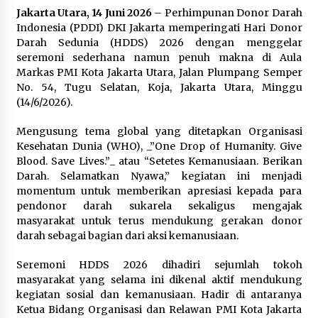
Festival Lembah Baliem Perkuat
Jakarta Utara, 14 Juni 2026
– Perhimpunan Donor Darah
Ekonomi Masyarakat Papua
Indonesia (PDDI) DKI Jakarta memperingati Hari Donor
Pegunungan
Darah Sedunia (HDDS) 2026 dengan menggelar
8 Agustus 2026
seremoni sederhana namun penuh makna di Aula
Markas PMI Kota Jakarta Utara, Jalan Plumpang Semper
No. 54, Tugu Selatan, Koja, Jakarta Utara, Minggu
(14/6/2026).
Bakteri Yogurt, Kenali Manfaatnya
untuk Kesehatan Pencernaan
Mengusung tema global yang ditetapkan Organisasi
8 Agustus 2026
Kesehatan Dunia (WHO), _”One Drop of Humanity. Give
Blood. Save Lives.”_ atau “Setetes Kemanusiaan. Berikan
Darah. Selamatkan Nyawa,” kegiatan ini menjadi
momentum untuk memberikan apresiasi kepada para
pendonor darah sukarela sekaligus mengajak
Perawatan PCOS yang Efektif untuk
masyarakat untuk terus mendukung gerakan donor
Menjaga Kesuburan
darah sebagai bagian dari aksi kemanusiaan.
8 Agustus 2026
Seremoni HDDS 2026 dihadiri sejumlah tokoh
masyarakat yang selama ini dikenal aktif mendukung
kegiatan sosial dan kemanusiaan. Hadir di antaranya
Ketua Bidang Organisasi dan Relawan PMI Kota Jakarta