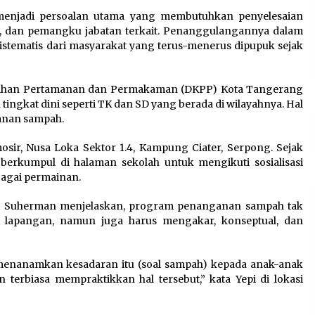
6 Agustus 2026
enjadi persoalan utama yang membutuhkan penyelesaian
h, dan pemangku jabatan terkait. Penanggulangannya dalam
Di Forum Internasional Majelis
stematis dari masyarakat yang terus-menerus dipupuk sejak
Persaudaraan Manusia,
t
Megawati Soekarnoputri
Tegaskan Kepemimpinan
rsihan Pertamanan dan Permakaman (DKPP) Kota Tangerang
Perempuan Bukan Dominasi,
 tingkat dini seperti TK dan SD yang berada di wilayahnya. Hal
Tapi Merawat Dan Merangkul
anan sampah.
5 Agustus 2026
osir, Nusa Loka Sektor 1.4, Kampung Ciater, Serpong. Sejak
Wali Kota Serang Budi
t berkumpul di halaman sekolah untuk mengikuti sosialisasi
h
Rustandi Berikan
agai permainan.
Penghargaan kepada
Pemenang Sayembara Logo
pi Suherman menjelaskan, program penanganan sampah tak
HUT ke-19 Kota Serang
di lapangan, namun juga harus mengakar, konseptual, dan
5 Agustus 2026
 menanamkan kesadaran itu (soal sampah) kepada anak-anak
 terbiasa mempraktikkan hal tersebut,” kata Yepi di lokasi