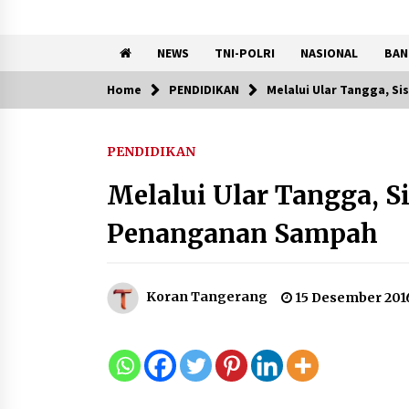
NEWS
TNI-POLRI
NASIONAL
BAN
Home
PENDIDIKAN
Melalui Ular Tangga, S
Trending Now
PENDIDIKAN
KKM Universitas Bina Bangs
Kelompok 83 Laksanakan
Melalui Ular Tangga, S
Pendampingan Pembuatan
Spanduk Sebagai Upaya
Penanganan Sampah
Memperkuat Pemasaran
UMKM di Desa Cempaka
6 Agustus 2026
Koran Tangerang
15 Desember 201
Dikunjungi PWI, Wawan Fauzi
Peran Media Bisa Berdampa
Besar hingga Fatal
6 Agustus 2026