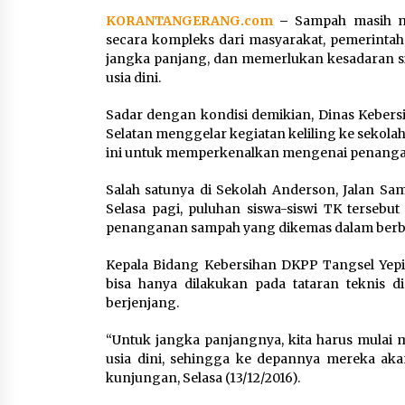
KORANTANGERANG.com
–
Sampah masih m
secara kompleks dari masyarakat, pemerinta
Marak Kecelakaan Kapal,
jangka panjang, dan memerlukan kesadaran si
Puan Soroti Minimnya Faktor
usia dini.
Keamanan Transportasi Lau
5 Agustus 2026
Sadar dengan kondisi demikian, Dinas Kebe
Selatan menggelar kegiatan keliling ke sekolah
ini untuk memperkenalkan mengenai penang
Salah satunya di Sekolah Anderson, Jalan Sam
Respons Cepat Aduan Warga,
Selasa pagi, puluhan siswa-siswi TK tersebu
Wali Kota Serang Bantu Beda
penanganan sampah yang dikemas dalam berb
Rumah Roboh Korban
Bencana, Salurkan Bantuan
Kepala Bidang Kebersihan DKPP Tangsel Ye
Rp30 Juta
bisa hanya dilakukan pada tataran teknis 
5 Agustus 2026
berjenjang.
“Untuk jangka panjangnya, kita harus mulai
usia dini, sehingga ke depannya mereka akan
kunjungan, Selasa (13/12/2016).