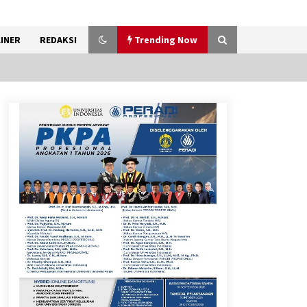
INER
REDAKSI
Trending Now
Kemenkum Malut Dorong
Perlindungan Hak Cipta Musik
di Era Digital, Sosialisasikan
Pencatatan Gratis dan
Penguatan Royalti
6 Agustus 2026
Dukung Ekosistem Kendaraan
Listrik, Wapres Dorong Link
and Match Pendidikan–
Industri
5 Agustus 2026