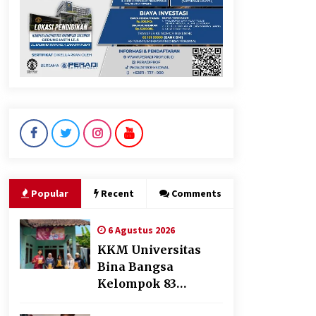
Jokowi Tetap Disambut
Hangat di NTT, Ahmad Ali:
Karya dan Pengabdiannya
Masih Dirasakan Masyarakat
5 Agustus 2026
Polres Cilegon Gelar Apel
Kesiapsiagaan Hadapi
Ancaman Kebakaran Akibat
Popular
Recent
Comments
Fenomena El Niño
5 Agustus 2026
6 Agustus 2026
KKM Universitas
Bina Bangsa
Kelompok 83
Laksanakan