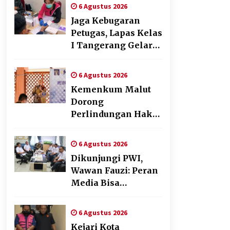
Pendampingan
6 Agustus 2026
Pembuatan Spanduk
Jaga Kebugaran
Sebagai Upaya
Petugas, Lapas Kelas
Memperkuat
I Tangerang Gelar
Pemasaran UMKM
Cek Kesehatan
di Desa Cempaka
Gratis dan Skrining
6 Agustus 2026
TB Lanjutan
Kemenkum Malut
Dorong
Perlindungan Hak
Cipta Musik di Era
Digital,
6 Agustus 2026
Sosialisasikan
Dikunjungi PWI,
Pencatatan Gratis
Wawan Fauzi: Peran
dan Penguatan
Media Bisa
Royalti
Berdampak Besar
hingga Fatal
6 Agustus 2026
Kejari Kota