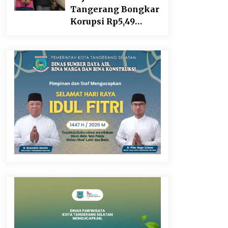
Tangerang Bongkar
Korupsi Rp5,49
Miliar: Sewa
Pesawat Fiktif, Eks
VP Angkasa Pura
Kargo Ditahan