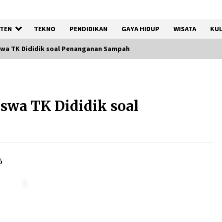
TEN
TEKNO
PENDIDIKAN
GAYA HIDUP
WISATA
KUL
iswa TK Dididik soal Penanganan Sampah
a
Jaga Kebugaran Petugas,
Lapas Kelas I Tangerang
iswa TK Dididik soal
Gelar Cek Kesehatan Gratis
dan Skrining TB Lanjutan
6 Agustus 2026
6
:
Kejari Kota Tangerang
k
Bongkar Korupsi Rp5,49
Miliar: Sewa Pesawat Fiktif,
Eks VP Angkasa Pura Kargo
Ditahan