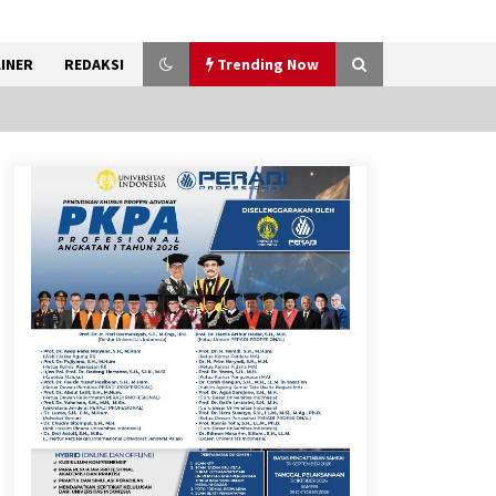
INER
REDAKSI
Trending Now
Timnas Indonesia Diharapkan
Bangkit Usai Takluk dari
Vietnam di Piala AFF 2026
8 Agustus 2026
12 Coklat Terbaik dan Enak di
Pasaran
8 Agustus 2026
Festival Lembah Baliem