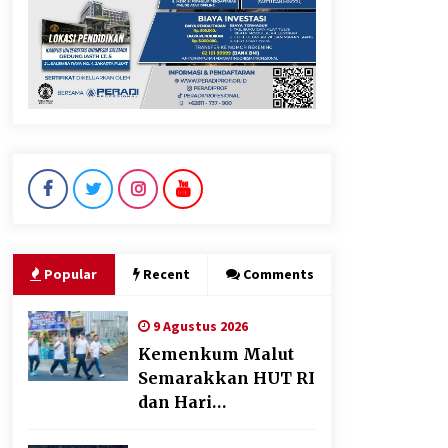
Perkuat Ekonomi Masyarakat
Papua Pegunungan
8 Agustus 2026
Wamenhan Pimpin Prosesi
Pelantikan dan Sertijab
Pejabat Tinggi Kemhan
8 Agustus 2026
Popular
Recent
Comments
9 Agustus 2026
Kemenkum Malut
Semarakkan HUT RI
dan Hari
Pengayoman ke-81