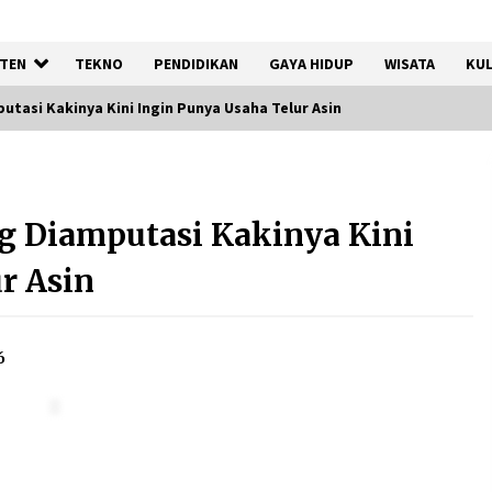
TEN
TEKNO
PENDIDIKAN
GAYA HIDUP
WISATA
KUL
asi Kakinya Kini Ingin Punya Usaha Telur Asin
Registrasi Indonesia Sports
Summit 2026 Resmi Dibuka,
 Diamputasi Kakinya Kini
Siap Hadirkan Pengalaman
Beyond the Game
r Asin
8 Agustus 2026
Kebakaran Gedung Dinas
Teknis Abdul Muis
6
Dipadamkan, Layanan Publik
Tetap Berjalan
8 Agustus 2026
Kemenpar Turut Perkuat