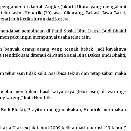
Pengembangan KEK Samota
pengamen di daerah Angke, Jakarta Utara, yang mengalami
sebagai Destinasi Wisata
elur asin. Hendrik (20) asal Cikarang, Bekasi, Jawa Barat,
Bahari Berkelas Dunia
a jatuh ketika turun dari kereta.
8 Agustus 2026
a mendapat pembinaan di Panti Sosial Bina Daksa Budi Bhakti
Perawatan PCOS yang Efektif
 ia mengaku ingin mempunyai usaha telur asin.
n
untuk Menjaga Kesuburan
8 Agustus 2026
h banyak orang-orang yang ternak bebek. Jadi kayaknya
 Hendrik saat ditemui di Panti Sosial Bina Daksa Budi Bhakti,
 telur asin tidak sulit. Asal bisa tekun dan tetap sabar maka
oba menitipkan hasil karya saya (telur asin) di warung-
engkareng,” kata Hendrik.
sa Budi Bhakti, Prayitno mengemukakan, Hendrik merupakan
rta Utara sejak tahun 2009 ketika masih berusia 13 tahun,”