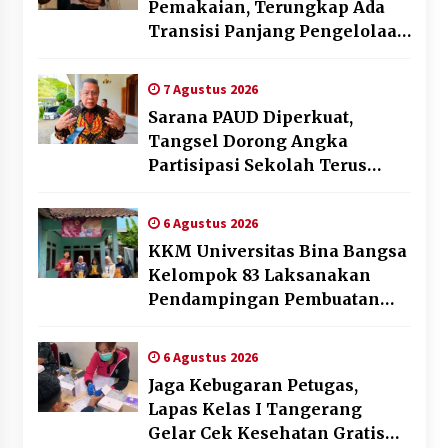
Pemakaian, Terungkap Ada
Transisi Panjang Pengelolaan
, Perumdam TKR Didesak
Transparan
7 Agustus 2026
Sarana PAUD Diperkuat,
Tangsel Dorong Angka
Partisipasi Sekolah Terus
Meningkat
6 Agustus 2026
KKM Universitas Bina Bangsa
Kelompok 83 Laksanakan
Pendampingan Pembuatan
Spanduk Sebagai Upaya
Memperkuat Pemasaran
6 Agustus 2026
UMKM di Desa Cempaka
Jaga Kebugaran Petugas,
Lapas Kelas I Tangerang
Gelar Cek Kesehatan Gratis