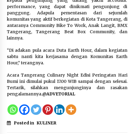
kepada pengunjung yang datang yakni accoustic
performance, yang dapat dinikmati pengunjung di
Jokowi Tetap Disambut Hangat di
panggung. Adapula pementasan dari sejumlah
NTT, Ahmad Ali: Karya dan
komunitas yang aktif berkegiatan di Kota Tangerang, di
Pengabdiannya Masih Dirasakan
antaranya Community Bike To Work, Anak Langit, BMX
Masyarakat
Tangerang, Tangerang Beat Box Community, dan
5 Agustus 2026
lainnya.
“Di adakan pula acara Duta Earth Hour, dalam kegiatan
Respons Cepat Aduan Warga, Wali
sabtu nanti kita kerjasama dengan Komunitas Earth
Kota Serang Bantu Bedah Rumah
Hour,” terangnya.
Roboh Korban Bencana, Salurkan
Bantuan Rp30 Juta
Acara Tangerang Culinary Night Edisi Peringatan Hari
5 Agustus 2026
Bumi ini dimulai pukul 17.00 WIB sampai dengan selesai.
Tertarik, silahkan mengunjunginya dan rasakan
pengalamannya.
@ADVETORIAL
Posted in
KULINER