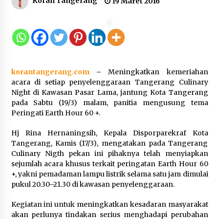
Koran Tangerang
19 Maret 2016
Kemenkum Malut Dorong
Perlindungan Hak Cipta Musik di Era
Digital, Sosialisasikan Pencatatan
Gratis dan Penguatan Royalti
6 Agustus 2026
korantangerang.com
–
Meningkatkan kemeriahan
acara di setiap penyelenggaraan Tangerang Culinary
Dikunjungi PWI, Wawan Fauzi: Peran
Night di Kawasan Pasar Lama, jantung Kota Tangerang
Media Bisa Berdampak Besar
pada Sabtu (19/3) malam, panitia mengusung tema
hingga Fatal
Peringati Earth Hour 60 +.
6 Agustus 2026
Hj Rina Hernaningsih, Kepala Disporparekraf Kota
Tangerang, Kamis (17/3), mengatakan pada Tangerang
Culinary Nigth pekan ini pihaknya telah menyiapkan
Kejari Kota Tangerang Bongkar
sejumlah acara khusus terkait peringatan Earth Hour 60
Korupsi Rp5,49 Miliar: Sewa Pesawat
+, yakni pemadaman lampu listrik selama satu jam dimulai
Fiktif, Eks VP Angkasa Pura Kargo
pukul 20.30–21.30 di kawasan penyelenggaraan.
Ditahan
6 Agustus 2026
Kegiatan ini untuk meningkatkan kesadaran masyarakat
akan perlunya tindakan serius menghadapi perubahan