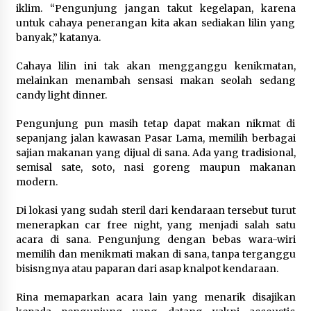
iklim. “Pengunjung jangan takut kegelapan, karena
Dukung Ekosistem Kendaraan
untuk cahaya penerangan kita akan sediakan lilin yang
Listrik, Wapres Dorong Link and
banyak,” katanya.
Match Pendidikan–Industri
5 Agustus 2026
Cahaya lilin ini tak akan mengganggu kenikmatan,
melainkan menambah sensasi makan seolah sedang
candy light dinner.
Marak Kecelakaan Kapal, Puan
Pengunjung pun masih tetap dapat makan nikmat di
Soroti Minimnya Faktor Keamanan
sepanjang jalan kawasan Pasar Lama, memilih berbagai
Transportasi Laut
sajian makanan yang dijual di sana. Ada yang tradisional,
5 Agustus 2026
semisal sate, soto, nasi goreng maupun makanan
modern.
Di lokasi yang sudah steril dari kendaraan tersebut turut
Di Forum Internasional Majelis
menerapkan car free night, yang menjadi salah satu
Persaudaraan Manusia, Megawati
acara di sana. Pengunjung dengan bebas wara-wiri
Soekarnoputri Tegaskan
memilih dan menikmati makan di sana, tanpa terganggu
Kepemimpinan Perempuan Bukan
bisisngnya atau paparan dari asap knalpot kendaraan.
Dominasi, Tapi Merawat Dan
Merangkul
Rina memaparkan acara lain yang menarik disajikan
5 Agustus 2026