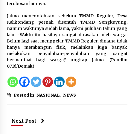
terobosan lainnya.
Jaga Kebugaran Petugas, Lapas
Kelas I Tangerang Gelar Cek
Jalmo mencontohkan, sebelum TMMD Reguler, Desa
Kesehatan Gratis dan Skrining TB
Kalikondang pernah disentuh TMMD Sengkuyung,
Lanjutan
namun waktunya sudah lama, yakni puluhan tahun yang
6 Agustus 2026
lalu. ”Waktu itu hasilnya sangat dirasakan oleh warga.
Belum lagi saat menggelar TMMD Reguler, dimana tidak
hanya membangun fisik, melainkan juga banyak
Kemenkum Malut Dorong
melakukan penyuluhan-penyuluhan yang sangat
Perlindungan Hak Cipta Musik di Era
bermanfaat bagi warga,” ungkap Jalmo. (Pendim
Digital, Sosialisasikan Pencatatan
0716/Demak)
Gratis dan Penguatan Royalti
6 Agustus 2026
Dikunjungi PWI, Wawan Fauzi: Peran
Posted in
NASIONAL
,
NEWS
Media Bisa Berdampak Besar
hingga Fatal
6 Agustus 2026
Next Post