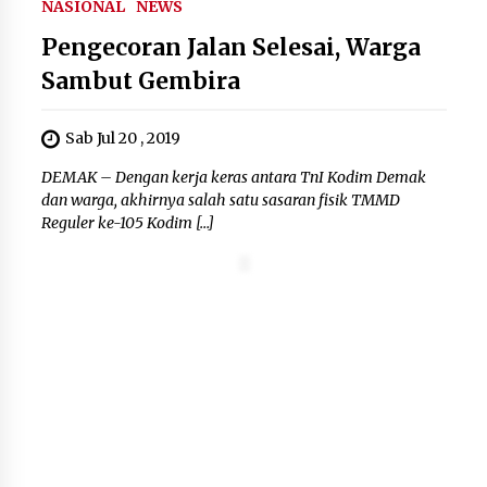
NASIONAL
NEWS
Kejari Kota Tangerang Bongkar
Korupsi Rp5,49 Miliar: Sewa Pesawat
Pengecoran Jalan Selesai, Warga
Fiktif, Eks VP Angkasa Pura Kargo
Sambut Gembira
Ditahan
6 Agustus 2026
Sab Jul 20 , 2019
Dukung Ekosistem Kendaraan
DEMAK – Dengan kerja keras antara TnI Kodim Demak
Listrik, Wapres Dorong Link and
dan warga, akhirnya salah satu sasaran fisik TMMD
Match Pendidikan–Industri
Reguler ke-105 Kodim […]
5 Agustus 2026