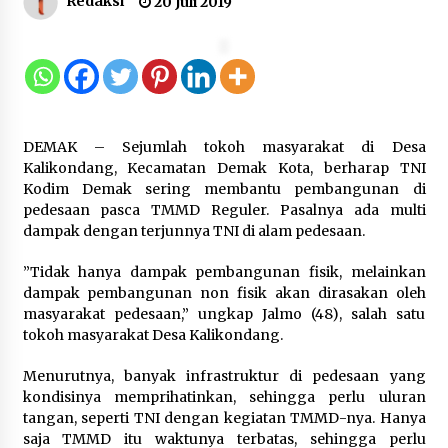
Redaksi
20 Juli 2019
Tagihan Air Tanpa Pemakaian,
Terungkap Ada Transisi Panjang
Pengelolaan , Perumdam TKR
Didesak Transparan
7 Agustus 2026
DEMAK – Sejumlah tokoh masyarakat di Desa
Sarana PAUD Diperkuat, Tangsel
Kalikondang, Kecamatan Demak Kota, berharap TNI
Dorong Angka Partisipasi Sekolah
Kodim Demak sering membantu pembangunan di
Terus Meningkat
pedesaan pasca TMMD Reguler. Pasalnya ada multi
dampak dengan terjunnya TNI di alam pedesaan.
7 Agustus 2026
”Tidak hanya dampak pembangunan fisik, melainkan
dampak pembangunan non fisik akan dirasakan oleh
KKM Universitas Bina Bangsa
masyarakat pedesaan,” ungkap Jalmo (48), salah satu
Kelompok 83 Laksanakan
tokoh masyarakat Desa Kalikondang.
Pendampingan Pembuatan Spanduk
Sebagai Upaya Memperkuat
Menurutnya, banyak infrastruktur di pedesaan yang
Pemasaran UMKM di Desa Cempaka
kondisinya memprihatinkan, sehingga perlu uluran
tangan, seperti TNI dengan kegiatan TMMD-nya. Hanya
6 Agustus 2026
saja TMMD itu waktunya terbatas, sehingga perlu