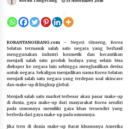
Koran Tangerang
15 November 2016
Kejari Kota Tangerang Bongkar
Korupsi Rp5,49 Miliar: Sewa Pesawat
Fiktif, Eks VP Angkasa Pura Kargo
Ditahan
6 Agustus 2026
KORANTANGERANG.com –
Negeri Ginseng, Korea
Selatan termasuk salah satu negara yang berhasil
Dukung Ekosistem Kendaraan
menggunakan industri kosmetik dan kecantikan
Listrik, Wapres Dorong Link and
menjadi salah satu produk budaya yang selain bisa
Match Pendidikan–Industri
diekspor ke negara lain sehingga menghasilkan devisa
5 Agustus 2026
untuk negara. Sekaligus menjadikan nama Korea Selatan
menjadi salah satu negara yang terdepan soal skincare
dan make-up di lingkup global.
Marak Kecelakaan Kapal, Puan
Menjadi salah satu market terbesar akan pasar make-up
Soroti Minimnya Faktor Keamanan
di dunia, gaya make-up dari masyarakat Korea sendiri
Transportasi Laut
pada umumnya memiliki gaya khas tersendiri yang
5 Agustus 2026
berbeda dari gaya make-up pada umumnya.
Jika tren di dunia make-up Barat khususnya Amerika