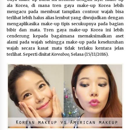
ala Korea, di mana tren gaya make-up Korea lebih
Wali Kota Serang Budi Rustandi
mengacu pada membuat tampilan contour wajah bisa
Berikan Penghargaan kepada
terlihat lebih halus alias lembut yang diwujudkan dengan
Pemenang Sayembara Logo HUT ke-
mengaplikasika make-up tipis secukupnya pada bagian
19 Kota Serang
bibir dan mata. Tren gaya make-up Korea ini lebih
5 Agustus 2026
cenderung kepada bagaimana memaksimalkan aset
alami pada wajah sehingga make-up pada keseluruhan
wajah secara kasat mata tidak terlaku kentara jelas
Polres Cilegon Gelar Apel
terlihat. Seperti disitat
Koreaboo,
Selasa (15/11/2016).
Kesiapsiagaan Hadapi Ancaman
Kebakaran Akibat Fenomena El Niño
5 Agustus 2026