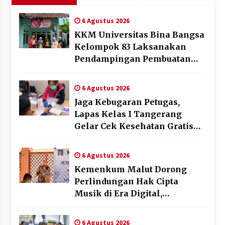
6 Agustus 2026
KKM Universitas Bina Bangsa
Kelompok 83 Laksanakan
Pendampingan Pembuatan
Spanduk Sebagai Upaya
Memperkuat Pemasaran
6 Agustus 2026
UMKM di Desa Cempaka
Jaga Kebugaran Petugas,
Lapas Kelas I Tangerang
Gelar Cek Kesehatan Gratis
dan Skrining TB Lanjutan
6 Agustus 2026
Kemenkum Malut Dorong
Perlindungan Hak Cipta
Musik di Era Digital,
Sosialisasikan Pencatatan
Gratis dan Penguatan Royalti
6 Agustus 2026