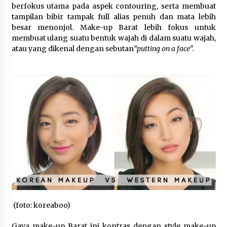
berfokus utama pada aspek contouring, serta membuat
Di Forum Internasional Majelis
tampilan bibir tampak full alias penuh dan mata lebih
Persaudaraan Manusia, Megawati
besar menonjol. Make-up Barat lebih fokus untuk
Soekarnoputri Tegaskan
membuat ulang suatu bentuk wajah di dalam suatu wajah,
Kepemimpinan Perempuan Bukan
atau yang dikenal dengan sebutan
“putting on a face”.
Dominasi, Tapi Merawat Dan
Merangkul
5 Agustus 2026
Jokowi Tetap Disambut Hangat di
NTT, Ahmad Ali: Karya dan
Pengabdiannya Masih Dirasakan
Masyarakat
5 Agustus 2026
Respons Cepat Aduan Warga, Wali
Kota Serang Bantu Bedah Rumah
Roboh Korban Bencana, Salurkan
Bantuan Rp30 Juta
(foto: koreaboo)
5 Agustus 2026
Gaya make-up Barat ini kontras dengan style make-up