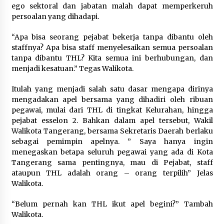
ego sektoral dan jabatan malah dapat memperkeruh
persoalan yang dihadapi.
Registrasi Indonesia Sports Summit
2026 Resmi Dibuka, Siap Hadirkan
“Apa bisa seorang pejabat bekerja tanpa dibantu oleh
Pengalaman Beyond the Game
staffnya? Apa bisa staff menyelesaikan semua persoalan
8 Agustus 2026
tanpa dibantu THL? Kita semua ini berhubungan, dan
menjadi kesatuan.” Tegas Walikota.
Itulah yang menjadi salah satu dasar mengapa dirinya
Timnas Indonesia Diharapkan
mengadakan apel bersama yang dihadiri oleh ribuan
Bangkit Usai Takluk dari Vietnam di
pegawai, mulai dari THL di tingkat Kelurahan, hingga
Piala AFF 2026
pejabat esselon 2. Bahkan dalam apel tersebut, Wakil
8 Agustus 2026
Walikota Tangerang, bersama Sekretaris Daerah berlaku
sebagai pemimpin apelnya. ” Saya hanya ingin
menegaskan betapa seluruh pegawai yang ada di Kota
Tangerang sama pentingnya, mau di Pejabat, staff
Penanganan Kebakaran Gedung
ataupun THL adalah orang – orang terpilih” Jelas
Dinas Teknis Masuk Tahap Akhir,
Walikota.
Tak Ada Korban Jiwa
8 Agustus 2026
“Belum pernah kan THL ikut apel begini?” Tambah
Walikota.