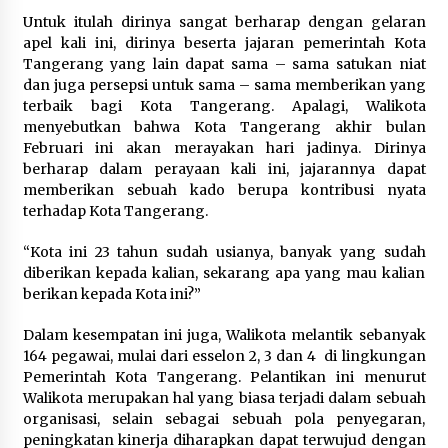
Untuk itulah dirinya sangat berharap dengan gelaran
Kebakaran Gedung Dinas Teknis
apel kali ini, dirinya beserta jajaran pemerintah Kota
Abdul Muis Dipadamkan, Layanan
Tangerang yang lain dapat sama – sama satukan niat
Publik Tetap Berjalan
dan juga persepsi untuk sama – sama memberikan yang
8 Agustus 2026
terbaik bagi Kota Tangerang. Apalagi, Walikota
menyebutkan bahwa Kota Tangerang akhir bulan
Februari ini akan merayakan hari jadinya. Dirinya
berharap dalam perayaan kali ini, jajarannya dapat
12 Coklat Terbaik dan Enak di
memberikan sebuah kado berupa kontribusi nyata
Pasaran
terhadap Kota Tangerang.
8 Agustus 2026
“Kota ini 23 tahun sudah usianya, banyak yang sudah
diberikan kepada kalian, sekarang apa yang mau kalian
berikan kepada Kota ini?”
9 Kopi Botol Terbaik yang Praktis
Dalam kesempatan ini juga, Walikota melantik sebanyak
untuk Menemani Aktivitas
164 pegawai, mulai dari esselon 2, 3 dan 4 di lingkungan
8 Agustus 2026
Pemerintah Kota Tangerang. Pelantikan ini menurut
Walikota merupakan hal yang biasa terjadi dalam sebuah
organisasi, selain sebagai sebuah pola penyegaran,
peningkatan kinerja diharapkan dapat terwujud dengan