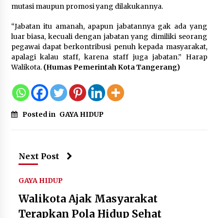
mutasi maupun promosi yang dilakukannya.
Kemenpar Turut Perkuat
Pengembangan KEK Samota
“Jabatan itu amanah, apapun jabatannya gak ada yang
sebagai Destinasi Wisata Bahari
luar biasa, kecuali dengan jabatan yang dimiliki seorang
Berkelas Dunia
pegawai dapat berkontribusi penuh kepada masyarakat,
8 Agustus 2026
apalagi kalau staff, karena staff juga jabatan.” Harap
Walikota.
(Humas Pemerintah Kota Tangerang)
Festival Lembah Baliem Perkuat
Ekonomi Masyarakat Papua
Pegunungan
Posted in
GAYA HIDUP
8 Agustus 2026
Next Post
GAYA HIDUP
Walikota Ajak Masyarakat
Terapkan Pola Hidup Sehat