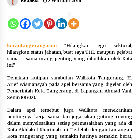
Redaksi
2 Februari 2016
Inovasi Perahu Layar Percepat
Pendirian Perseroan Perorangan
bagi Pelaku Usaha di Maluku Utara
9 Agustus 2026
korantangerang.com
“Hilangkan ego sektoral,
hilangkan status jabatan, buat saya THL maupun pejabat
sama – sama orang penting yang dibuthkan oleh Kota
Wagub Malut Apresiasi
ini.”
Pendampingan Layanan Hukum
Gratis, Kakanwil: Pencatatan Hak
Demikian kutipan sambutan Walikota Tangerang, H.
Cipta Musik Kini Rp0
Arief Wismansyah pada apel bersama yang digelar oleh
9 Agustus 2026
Pemerintah Kota Tangerang, di Lapangan Ahmad Yani,
Senin (01/02).
Kemenkum Malut Semarakkan HUT
Dalam apel tersebut juga Walikota menekankan
RI dan Hari Pengayoman ke-81
pentingnya kerja sama dan juga sikap gotong royong
melalui Fun Walk di Ternate
dalam menyelesaikan setiap permasalahan yang ada di
9 Agustus 2026
Kota Akhlakul Kharimah ini. Terlebih dengan tantangan
Kota Tangerang yang semakin harinya semakin berat,