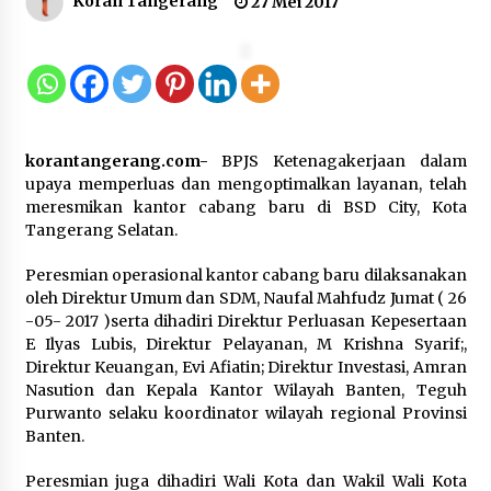
Koran Tangerang
27 Mei 2017
Gebyar Lomba 17 Agustus RSUD
Tigaraksa, Semarakkan HUT RI
dengan Nuansa Kebersamaan
7 Agustus 2026
korantangerang.com-
BPJS Ketenagakerjaan dalam
Pemanfaatan Limbah Galon Bekas,
upaya memperluas dan mengoptimalkan layanan, telah
Lapas Banjar Tanam 200 Pohon
meresmikan kantor cabang baru di BSD City, Kota
Cabai Dukung Program Ketahanan
Tangerang Selatan.
Pangan
Peresmian operasional kantor cabang baru dilaksanakan
7 Agustus 2026
oleh Direktur Umum dan SDM, Naufal Mahfudz Jumat ( 26
-05- 2017 )serta dihadiri Direktur Perluasan Kepesertaan
Tagihan Air Tanpa Pemakaian,
E Ilyas Lubis, Direktur Pelayanan, M Krishna Syarif;,
Terungkap Ada Transisi Panjang
Direktur Keuangan, Evi Afiatin; Direktur Investasi, Amran
Pengelolaan , Perumdam TKR
Nasution dan Kepala Kantor Wilayah Banten, Teguh
Didesak Transparan
Purwanto selaku koordinator wilayah regional Provinsi
Banten.
7 Agustus 2026
Peresmian juga dihadiri Wali Kota dan Wakil Wali Kota