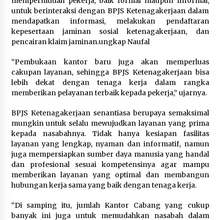
mempermudah pekerja, baik formal maupun informal,
Kemenkum Malut Dorong
untuk berinteraksi dengan BPJS Ketenagakerjaan dalam
Perlindungan Hak Cipta Musik di Era
mendapatkan informasi, melakukan pendaftaran
Digital, Sosialisasikan Pencatatan
kepesertaan jaminan sosial ketenagakerjaan, dan
Gratis dan Penguatan Royalti
pencairan klaim jaminan.ungkap Naufal
6 Agustus 2026
“Pembukaan kantor baru juga akan memperluas
cakupan layanan, sehingga BPJS Ketenagakerjaan bisa
Dikunjungi PWI, Wawan Fauzi: Peran
lebih dekat dengan tenaga kerja dalam rangka
Media Bisa Berdampak Besar
memberikan pelayanan terbaik kepada pekerja,” ujarnya.
hingga Fatal
6 Agustus 2026
BPJS Ketenagakerjaan senantiasa berupaya semaksimal
mungkin untuk selalu mewujudkan layanan yang prima
kepada nasabahnya. Tidak hanya kesiapan fasilitas
layanan yang lengkap, nyaman dan informatif, namun
juga mempersiapkan sumber daya manusia yang handal
dan profesional sesuai kompetensinya agar mampu
memberikan layanan yang optimal dan membangun
hubungan kerja sama yang baik dengan tenaga kerja.
“Di samping itu, jumlah Kantor Cabang yang cukup
banyak ini juga untuk memudahkan nasabah dalam