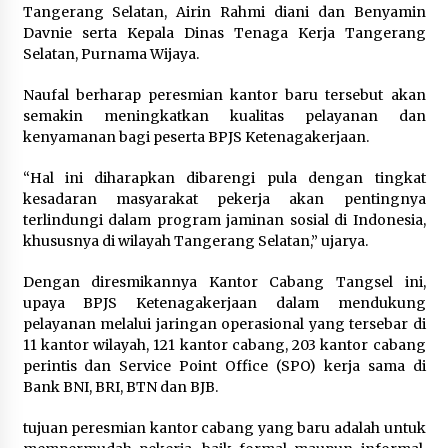
Sarana PAUD Diperkuat, Tangsel
Tangerang Selatan, Airin Rahmi diani dan Benyamin
Dorong Angka Partisipasi Sekolah
Davnie serta Kepala Dinas Tenaga Kerja Tangerang
Terus Meningkat
Selatan, Purnama Wijaya.
7 Agustus 2026
Naufal berharap peresmian kantor baru tersebut akan
semakin meningkatkan kualitas pelayanan dan
kenyamanan bagi peserta BPJS Ketenagakerjaan.
KKM Universitas Bina Bangsa
“Hal ini diharapkan dibarengi pula dengan tingkat
Kelompok 83 Laksanakan
kesadaran masyarakat pekerja akan pentingnya
Pendampingan Pembuatan Spanduk
terlindungi dalam program jaminan sosial di Indonesia,
Sebagai Upaya Memperkuat
khususnya di wilayah Tangerang Selatan,” ujarya.
Pemasaran UMKM di Desa Cempaka
6 Agustus 2026
Dengan diresmikannya Kantor Cabang Tangsel ini,
upaya BPJS Ketenagakerjaan dalam mendukung
Jaga Kebugaran Petugas, Lapas
pelayanan melalui jaringan operasional yang tersebar di
Kelas I Tangerang Gelar Cek
11 kantor wilayah, 121 kantor cabang, 203 kantor cabang
Kesehatan Gratis dan Skrining TB
perintis dan Service Point Office (SPO) kerja sama di
Lanjutan
Bank BNI, BRI, BTN dan BJB.
6 Agustus 2026
tujuan peresmian kantor cabang yang baru adalah untuk