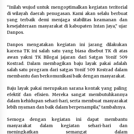
Kemenkum Malut Dorong
“Inilah wujud untuk mengoptimalkan kegiatan teritorial
Perlindungan Hak Cipta Musik di Era
di wilayah daerah penugasan. Kami akan selalu berbuat
Digital, Sosialisasikan Pencatatan
yang terbaik demi menjaga stabilitas keamanan dan
Gratis dan Penguatan Royalti
kesejahteraan masyarakat di kabupaten Intan Jaya,” ujar
6 Agustus 2026
Danpos.
Danpos mengatakan kegiatan ini jarang dilakukan
Dikunjungi PWI, Wawan Fauzi: Peran
karena TK ini salah satu yang biasa disebut TK di atas
Media Bisa Berdampak Besar
awan yakni TK Bilogai jajaran dari Satgas Yonif 509
hingga Fatal
Kostrad. Dalam membagikan baju layak pakai adalah
6 Agustus 2026
salah satu program dari satgas Yonif 509 Kostrad dalam
membantu dan berkomunikasi baik dengan masyarakat.
Baju layak pakai merupakan sarana kontak yang paling
Kejari Kota Tangerang Bongkar
efektif dan efisien. Mereka sangat membutuhkannya
Korupsi Rp5,49 Miliar: Sewa Pesawat
dalam kehidupan sehari-hari, serta membuat masyarakat
Fiktif, Eks VP Angkasa Pura Kargo
lebih nyaman dan baik dalam berpenampila,” tambahnya.
Ditahan
6 Agustus 2026
Semoga dengan kegiatan ini dapat membantu
masyarakat dalam kegiatan sehari-hari dan
meningkatkan semangat dalam