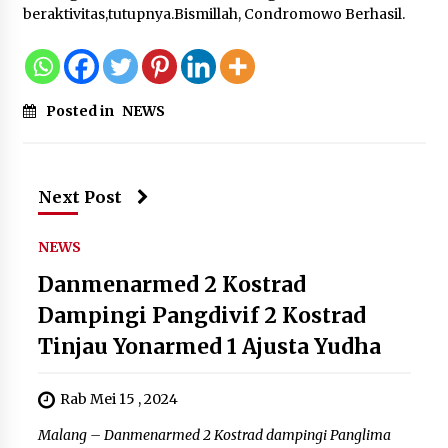
Dukung Ekosistem Kendaraan
beraktivitas,tutupnya.Bismillah, Condromowo Berhasil.
Listrik, Wapres Dorong Link and
Match Pendidikan–Industri
5 Agustus 2026
Posted in
NEWS
Marak Kecelakaan Kapal, Puan
Soroti Minimnya Faktor Keamanan
Transportasi Laut
Next Post
5 Agustus 2026
NEWS
Danmenarmed 2 Kostrad
Dampingi Pangdivif 2 Kostrad
Tinjau Yonarmed 1 Ajusta Yudha
Rab Mei 15 , 2024
Malang – Danmenarmed 2 Kostrad dampingi Panglima