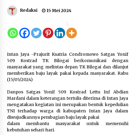
Sarana PAUD Diperkuat, Tangsel
Redaksi
15 Mei 2024
Dorong Angka Partisipasi Sekolah
Terus Meningkat
7 Agustus 2026
KKM Universitas Bina Bangsa
Intan Jaya -Prajurit Ksatria Condromowo Satgas Yonif
Kelompok 83 Laksanakan
509 Kostrad TK Bilogai berkomunikasi dengan
Pendampingan Pembuatan Spanduk
masyarakat yang melintas depan TK Bilogai dan dilanjut
Sebagai Upaya Memperkuat
memberikan baju layak pakai kepada masyarakat. Rabu
Pemasaran UMKM di Desa Cempaka
(15/05/2024)
6 Agustus 2026
Danpos Satgas Yonif 509 Kostrad Lettu Inf Abdian
Jaga Kebugaran Petugas, Lapas
Mardani dalam keterangan tertulis diterima di Intan Jaya
Kelas I Tangerang Gelar Cek
mengatakan kegiatan ini merupakan bentuk kepedulian
Kesehatan Gratis dan Skrining TB
TNI terhadap warga di kabupaten Intan Jaya dalam
Lanjutan
diwujudkannya pembagian baju layak pakai
6 Agustus 2026
dalam membantu masyarakat untuk memenuhi
kebutuhan sehari-hari.