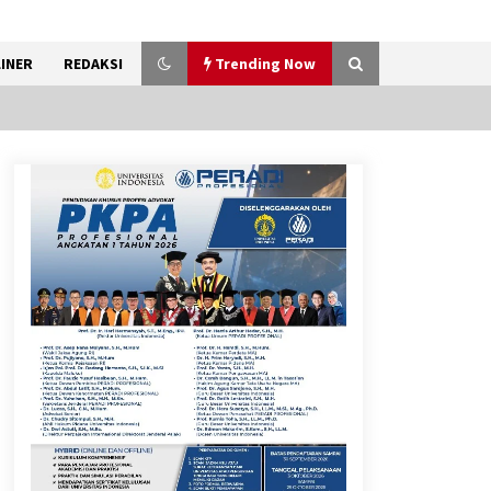
INER
REDAKSI
Trending Now
Gebyar Lomba 17 Agustus
RSUD Tigaraksa, Semarakkan
HUT RI dengan Nuansa
Kebersamaan
7 Agustus 2026
Sarana PAUD Diperkuat,
Tangsel Dorong Angka
Partisipasi Sekolah Terus
Meningkat
7 Agustus 2026