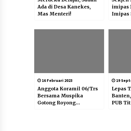
Ada di Desa Kanekes,
imipas 
Mas Menteri!
Imipas 
Masters
Sosial 
Mushol
Pinang
16 Februari 2023
19 Sept
Anggota Koramil 06/Trs
Lepas T
Bersama Muspika
Banten
Gotong Royong
PUB Tit
Bersihkan Puing
Keadaa
Runtuhan Bangunan Tua