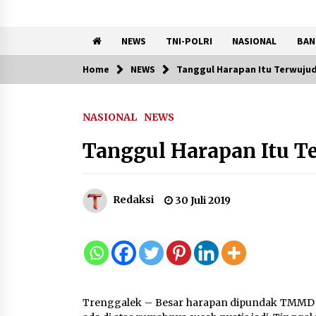
NEWS
TNI-POLRI
NASIONAL
BAN
Home
NEWS
Tanggul Harapan Itu Terwuju
Trending Now
NASIONAL
NEWS
Kemenkum Malut Ikuti ‘Pasti
Ada Solusi’, Menkum Dorong
Tanggul Harapan Itu 
Transformasi Digital
7 Agustus 2026
Redaksi
30 Juli 2019
Pemanfaatan Limbah Galon
Bekas, Lapas Banjar Tanam
200 Pohon Cabai Dukung
Program Ketahanan Pangan
7 Agustus 2026
Trenggalek – Besar harapan dipundak TMMD n