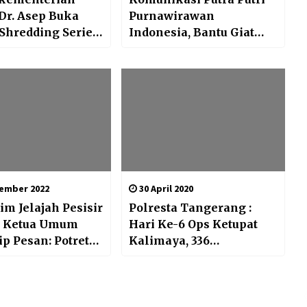
Dr. Asep Buka
Purnawirawan
Shredding Series
Indonesia, Bantu Giat
 Downhill Bskti
TMMD ke-108 Kodim
& Peresmian
0605/Subang
a di Gunung
ember 2022
30 April 2020
im Jelajah Pesisir
Polresta Tangerang :
, Ketua Umum
Hari Ke-6 Ops Ketupat
ip Pesan: Potret
Kalimaya, 336
n Sesungguhnya
Kendaraan Mudik Di
Putarbalikan