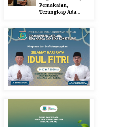
Pangan
Pemakaian,
Terungkap Ada
Transisi Panjang
Pengelolaan ,
Perumdam TKR
Didesak Transparan