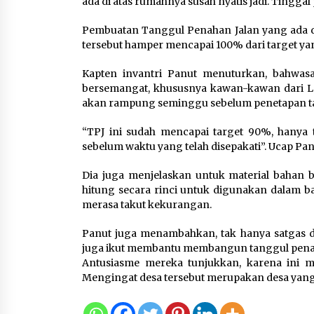
ada di atas rumahnya susah nyatis jadi. Tinggal
KKM Universitas Bina Bangs
Kelompok 83 Laksanakan
Pembuatan Tanggul Penahan Jalan yang ada 
Pendampingan Pembuatan
tersebut hamper mencapai 100% dari target yan
Spanduk Sebagai Upaya
Memperkuat Pemasaran
Kapten invantri Panut menuturkan, bahwas
UMKM di Desa Cempaka
bersemangat, khususnya kawan-kawan dari La
6 Agustus 2026
akan rampung seminggu sebelum penetapan tar
Dikunjungi PWI, Wawan Fauzi
“TPJ ini sudah mencapai target 90%, hanya 
Peran Media Bisa Berdampa
sebelum waktu yang telah disepakati”. Ucap Pan
Besar hingga Fatal
6 Agustus 2026
Dia juga menjelaskan untuk material bahan
hitung secara rinci untuk digunakan dalam 
merasa takut kekurangan.
Panut juga menambahkan, tak hanya satgas 
juga ikut membantu membangun tanggul penah
Antusiasme mereka tunjukkan, karena ini 
Mengingat desa tersebut merupakan desa yang 