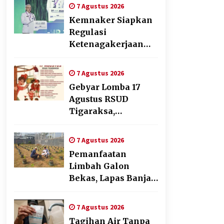
Transformasi
7 Agustus 2026
Digital
Kemnaker Siapkan
Regulasi
Ketenagakerjaan
yang Selaras
dengan Tantangan
7 Agustus 2026
Dunia Kerja Modern
Gebyar Lomba 17
Agustus RSUD
Tigaraksa,
Semarakkan HUT RI
dengan Nuansa
7 Agustus 2026
Kebersamaan
Pemanfaatan
Limbah Galon
Bekas, Lapas Banjar
Tanam 200 Pohon
Cabai Dukung
7 Agustus 2026
Program Ketahanan
Tagihan Air Tanpa