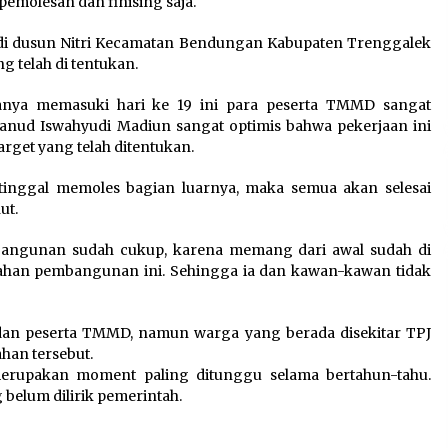
 pemolesan dan finising saja.
a
Jaga Kebugaran Petugas,
Lapas Kelas I Tangerang
di dusun Nitri Kecamatan Bendungan Kabupaten Trenggalek
Gelar Cek Kesehatan Gratis
g telah di tentukan.
dan Skrining TB Lanjutan
6 Agustus 2026
anya memasuki hari ke 19 ini para peserta TMMD sangat
nud Iswahyudi Madiun sangat optimis bahwa pekerjaan ini
get yang telah ditentukan.
:
Kejari Kota Tangerang
tinggal memoles bagian luarnya, maka semua akan selesai
k
Bongkar Korupsi Rp5,49
ut.
Miliar: Sewa Pesawat Fiktif,
Eks VP Angkasa Pura Kargo
 bangunan sudah cukup, karena memang dari awal sudah di
Ditahan
bahan pembangunan ini. Sehingga ia dan kawan-kawan tidak
6 Agustus 2026
dan peserta TMMD, namun warga yang berada disekitar TPJ
an tersebut.
merupakan moment paling ditunggu selama bertahun-tahu.
belum dilirik pemerintah.