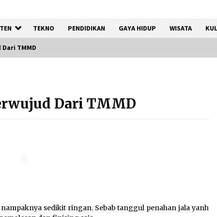
TEN
TEKNO
PENDIDIKAN
GAYA HIDUP
WISATA
KUL
d Dari TMMD
Kemnaker Siapkan Regulasi
Ketenagakerjaan yang
Terwujud Dari TMMD
Selaras dengan Tantangan
Dunia Kerja Modern
7 Agustus 2026
Tagihan Air Tanpa
Pemakaian, Terungkap Ada
Transisi Panjang Pengelolaan
, Perumdam TKR Didesak
Transparan
7 Agustus 2026
ampaknya sedikit ringan. Sebab tanggul penahan jala yanh