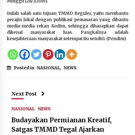
Sarana PAUD Diperkuat, Tangsel
Minggu (28/7/2019).
Dorong Angka Partisipasi Sekolah
Terus Meningkat
Inilah salah satu tujuan TMMD Reguler, yaitu membantu
perajin lokal dengan publikasi pemasaran yang dibantu
7 Agustus 2026
media-media rekan Kodim, sehingga diharapkan dapat
dikenal masyarakat luas. Pangkalnya adalah
kesejahteraan masyarakat setempat itu sendiri. (Pendim)
KKM Universitas Bina Bangsa
Kelompok 83 Laksanakan
Pendampingan Pembuatan Spanduk
Sebagai Upaya Memperkuat
Posted in
NASIONAL
,
NEWS
Pemasaran UMKM di Desa Cempaka
6 Agustus 2026
Next Post
NASIONAL
NEWS
Budayakan Permianan Kreatif,
Satgas TMMD Tegal Ajarkan