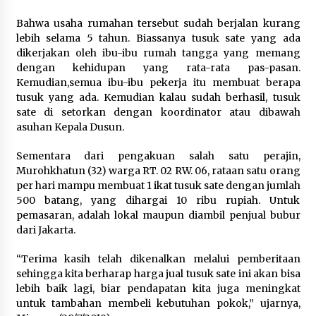
Gebyar Lomba 17 Agustus RSUD
Tigaraksa, Semarakkan HUT RI
Bahwa usaha rumahan tersebut sudah berjalan kurang
dengan Nuansa Kebersamaan
lebih selama 5 tahun. Biassanya tusuk sate yang ada
dikerjakan oleh ibu-ibu rumah tangga yang memang
7 Agustus 2026
dengan kehidupan yang rata-rata pas-pasan.
Kemudian,semua ibu-ibu pekerja itu membuat berapa
tusuk yang ada. Kemudian kalau sudah berhasil, tusuk
Pemanfaatan Limbah Galon Bekas,
sate di setorkan dengan koordinator atau dibawah
Lapas Banjar Tanam 200 Pohon
asuhan Kepala Dusun.
Cabai Dukung Program Ketahanan
Pangan
Sementara dari pengakuan salah satu perajin,
Murohkhatun (32) warga RT. 02 RW. 06, rataan satu orang
7 Agustus 2026
per hari mampu membuat 1 ikat tusuk sate dengan jumlah
500 batang, yang dihargai 10 ribu rupiah. Untuk
Tagihan Air Tanpa Pemakaian,
pemasaran, adalah lokal maupun diambil penjual bubur
Terungkap Ada Transisi Panjang
dari Jakarta.
Pengelolaan , Perumdam TKR
Didesak Transparan
“Terima kasih telah dikenalkan melalui pemberitaan
sehingga kita berharap harga jual tusuk sate ini akan bisa
7 Agustus 2026
lebih baik lagi, biar pendapatan kita juga meningkat
untuk tambahan membeli kebutuhan pokok,” ujarnya,