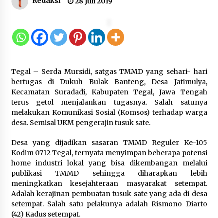
Redaksi
28 Juli 2019
Kemenkum Malut Harmonisasi
Rancangan Perbup Pengadaan
Barang dan Jasa pada BUMD
Halteng
7 Agustus 2026
Tegal – Serda Mursidi, satgas TMMD yang sehari- hari
Kemenkum Malut Ikuti ‘Pasti Ada
bertugas di Dukuh Bulak Banteng, Desa Jatimulya,
Solusi’, Menkum Dorong
Kecamatan Suradadi, Kabupaten Tegal, Jawa Tengah
Transformasi Digital
terus getol menjalankan tugasnya. Salah satunya
melakukan Komunikasi Sosial (Komsos) terhadap warga
7 Agustus 2026
desa. Semisal UKM pengerajin tusuk sate.
Desa yang dijadikan sasaran TMMD Reguler Ke-105
Kemnaker Siapkan Regulasi
Kodim 0712 Tegal, ternyata menyimpan beberapa potensi
Ketenagakerjaan yang Selaras
home industri lokal yang bisa dikembangan melalui
dengan Tantangan Dunia Kerja
publikasi TMMD sehingga diharapkan lebih
Modern
meningkatkan kesejahteraan masyarakat setempat.
Adalah kerajinan pembuatan tusuk sate yang ada di desa
7 Agustus 2026
setempat. Salah satu pelakunya adalah Rismono Diarto
(42) Kadus setempat.