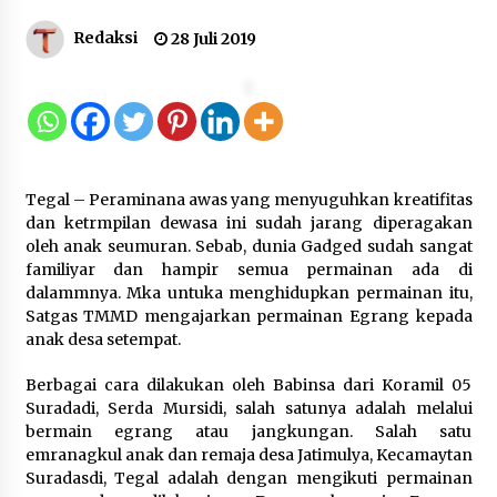
Kejari Kota Tangerang Bongkar
Redaksi
28 Juli 2019
Korupsi Rp5,49 Miliar: Sewa Pesawat
Fiktif, Eks VP Angkasa Pura Kargo
Ditahan
6 Agustus 2026
Dukung Ekosistem Kendaraan
Tegal – Peraminana awas yang menyuguhkan kreatifitas
Listrik, Wapres Dorong Link and
dan ketrmpilan dewasa ini sudah jarang diperagakan
Match Pendidikan–Industri
oleh anak seumuran. Sebab, dunia Gadged sudah sangat
5 Agustus 2026
familiyar dan hampir semua permainan ada di
dalammnya. Mka untuka menghidupkan permainan itu,
Satgas TMMD mengajarkan permainan Egrang kepada
anak desa setempat.
Marak Kecelakaan Kapal, Puan
Soroti Minimnya Faktor Keamanan
Berbagai cara dilakukan oleh Babinsa dari Koramil 05
Transportasi Laut
Suradadi, Serda Mursidi, salah satunya adalah melalui
5 Agustus 2026
bermain egrang atau jangkungan. Salah satu
emranagkul anak dan remaja desa Jatimulya, Kecamaytan
Suradasdi, Tegal adalah dengan mengikuti permainan