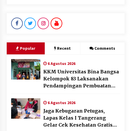
Popular
Recent
Comments
6 Agustus 2026
KKM Universitas Bina Bangsa
Kelompok 83 Laksanakan
Pendampingan Pembuatan
Spanduk Sebagai Upaya
Memperkuat Pemasaran
6 Agustus 2026
UMKM di Desa Cempaka
Jaga Kebugaran Petugas,
Lapas Kelas I Tangerang
Gelar Cek Kesehatan Gratis