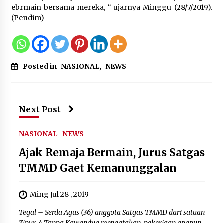
ebrmain bersama mereka, “ ujarnya Minggu (28/7/2019).
Wali Kota Serang Budi Rustandi
(Pendim)
Berikan Penghargaan kepada
Pemenang Sayembara Logo HUT ke-
19 Kota Serang
5 Agustus 2026
Posted in
NASIONAL
,
NEWS
Polres Cilegon Gelar Apel
Kesiapsiagaan Hadapi Ancaman
Next Post
Kebakaran Akibat Fenomena El Niño
5 Agustus 2026
NASIONAL
NEWS
Ajak Remaja Bermain, Jurus Satgas
TMMD Gaet Kemanunggalan
Ming Jul 28 , 2019
Tegal – Serda Agus (36) anggota Satgas TMMD dari satuan
Zipur-4 Tanpa Kawandya mengatakan, pekerjaan apapun