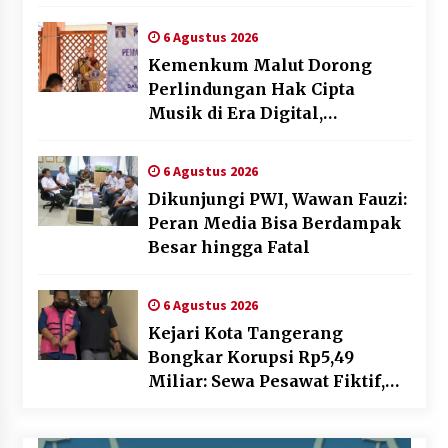
dan Skrining TB Lanjutan
6 Agustus 2026
Kemenkum Malut Dorong
Perlindungan Hak Cipta
Musik di Era Digital,
Sosialisasikan Pencatatan
Gratis dan Penguatan Royalti
6 Agustus 2026
Dikunjungi PWI, Wawan Fauzi:
Peran Media Bisa Berdampak
Besar hingga Fatal
6 Agustus 2026
Kejari Kota Tangerang
Bongkar Korupsi Rp5,49
Miliar: Sewa Pesawat Fiktif,
Eks VP Angkasa Pura Kargo
Ditahan