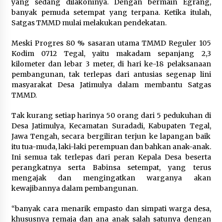
yang sedang dilakoninya. Dengan bermain Egrang,
Di Forum Internasional Majelis
banyak pemuda setempat yang terpana. Ketika itulah,
Persaudaraan Manusia, Megawati
Satgas TMMD mulai melakukan pendekatan.
Soekarnoputri Tegaskan
Kepemimpinan Perempuan Bukan
Meski Progres 80 % sasaran utama TMMD Reguler 105
Dominasi, Tapi Merawat Dan
Kodim 0712 Tegal, yaitu makadam sepanjang 2,3
Merangkul
kilometer dan lebar 3 meter, di hari ke-18 pelaksanaan
5 Agustus 2026
pembangunan, tak terlepas dari antusias segenap lini
masyarakat Desa Jatimulya dalam membantu Satgas
Jokowi Tetap Disambut Hangat di
TMMD.
NTT, Ahmad Ali: Karya dan
Pengabdiannya Masih Dirasakan
Tak kurang setiap harinya 50 orang dari 5 pedukuhan di
Masyarakat
Desa Jatimulya, Kecamatan Suradadi, Kabupaten Tegal,
Jawa Tengah, secara bergiliran terjun ke lapangan baik
5 Agustus 2026
itu tua-muda, laki-laki perempuan dan bahkan anak-anak.
Ini semua tak terlepas dari peran Kepala Desa beserta
Respons Cepat Aduan Warga, Wali
perangkatnya serta Babinsa setempat, yang terus
Kota Serang Bantu Bedah Rumah
mengajak dan mengingatkan warganya akan
Roboh Korban Bencana, Salurkan
kewajibannya dalam pembangunan.
Bantuan Rp30 Juta
“banyak cara menarik empasto dan simpati warga desa,
5 Agustus 2026
khususnya remaja dan ana anak salah satunya dengan