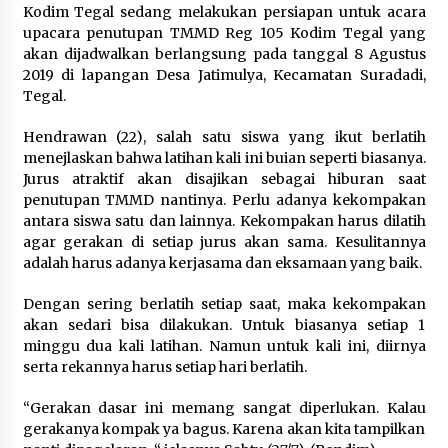
Kodim Tegal sedang melakukan persiapan untuk acara
Di Forum Internasional Majelis
upacara penutupan TMMD Reg 105 Kodim Tegal yang
Persaudaraan Manusia, Megawati
akan dijadwalkan berlangsung pada tanggal 8 Agustus
Soekarnoputri Tegaskan
2019 di lapangan Desa Jatimulya, Kecamatan Suradadi,
Kepemimpinan Perempuan Bukan
Tegal.
Dominasi, Tapi Merawat Dan
Merangkul
Hendrawan (22), salah satu siswa yang ikut berlatih
5 Agustus 2026
menejlaskan bahwa latihan kali ini buian seperti biasanya.
Jurus atraktif akan disajikan sebagai hiburan saat
Jokowi Tetap Disambut Hangat di
penutupan TMMD nantinya. Perlu adanya kekompakan
NTT, Ahmad Ali: Karya dan
antara siswa satu dan lainnya. Kekompakan harus dilatih
Pengabdiannya Masih Dirasakan
agar gerakan di setiap jurus akan sama. Kesulitannya
Masyarakat
adalah harus adanya kerjasama dan eksamaan yang baik.
5 Agustus 2026
Dengan sering berlatih setiap saat, maka kekompakan
akan sedari bisa dilakukan. Untuk biasanya setiap 1
Respons Cepat Aduan Warga, Wali
minggu dua kali latihan. Namun untuk kali ini, diirnya
Kota Serang Bantu Bedah Rumah
serta rekannya harus setiap hari berlatih.
Roboh Korban Bencana, Salurkan
Bantuan Rp30 Juta
“Gerakan dasar ini memang sangat diperlukan. Kalau
5 Agustus 2026
gerakanya kompak ya bagus. Karena akan kita tampilkan