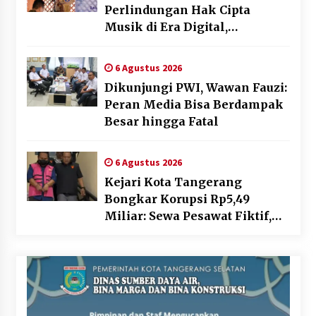
Perlindungan Hak Cipta
Musik di Era Digital,
Sosialisasikan Pencatatan
Gratis dan Penguatan Royalti
6 Agustus 2026
Dikunjungi PWI, Wawan Fauzi:
Peran Media Bisa Berdampak
Besar hingga Fatal
6 Agustus 2026
Kejari Kota Tangerang
Bongkar Korupsi Rp5,49
Miliar: Sewa Pesawat Fiktif,
Eks VP Angkasa Pura Kargo
Ditahan