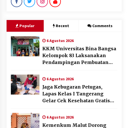
Popular
Recent
Comments
6 Agustus 2026
KKM Universitas Bina Bangsa
Kelompok 83 Laksanakan
Pendampingan Pembuatan
Spanduk Sebagai Upaya
Memperkuat Pemasaran
6 Agustus 2026
UMKM di Desa Cempaka
Jaga Kebugaran Petugas,
Lapas Kelas I Tangerang
Gelar Cek Kesehatan Gratis
dan Skrining TB Lanjutan
6 Agustus 2026
Kemenkum Malut Dorong