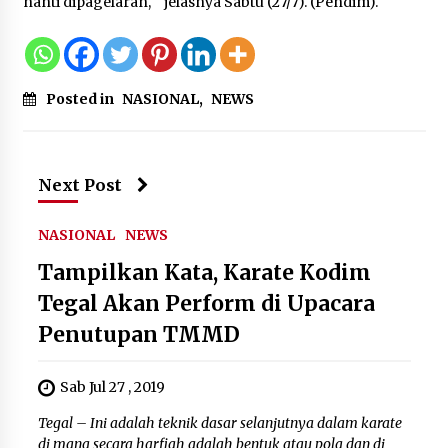
nanti dipagelaran, “ jelasnya Sabtu (27/7). (Pendim).
Wali Kota Serang Budi Rustandi
Berikan Penghargaan kepada
Pemenang Sayembara Logo HUT ke-
19 Kota Serang
Posted in
NASIONAL
,
NEWS
5 Agustus 2026
Polres Cilegon Gelar Apel
Next Post
Kesiapsiagaan Hadapi Ancaman
Kebakaran Akibat Fenomena El Niño
NASIONAL
NEWS
5 Agustus 2026
Tampilkan Kata, Karate Kodim
Tegal Akan Perform di Upacara
Penutupan TMMD
Sab Jul 27 , 2019
Tegal – Ini adalah teknik dasar selanjutnya dalam karate
di mana secara harfiah adalah bentuk atau pola dan di