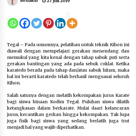
Redaksi
27 Juli 2019
Kejari Kota Tangerang Bongkar
Korupsi Rp5,49 Miliar: Sewa Pesawat
Fiktif, Eks VP Angkasa Pura Kargo
Ditahan
6 Agustus 2026
Tegal – Pada umumnya, pelatihan untuk teknik Kihon ini
diawali dengan mempelajari gerakan menendang dan
Dukung Ekosistem Kendaraan
memukul yang kita kenal dengan tahap sabuk puti serta
Listrik, Wapres Dorong Link and
gerakan bantingan yang ada pada sebuk coklat. Ketika
Match Pendidikan–Industri
karatedo berada pada tahap dan/atau sabuk hitam, maka
5 Agustus 2026
hal ini berarti karatedo telah berhasil menguasai seluruh
Kihon.
Salah satunya dengan melatih kekompakan jurus Karate
Marak Kecelakaan Kapal, Puan
bagi siswa binaan Kodim Tegal. Puluhan siswa dilatih
Soroti Minimnya Faktor Keamanan
ketangkasan dalam berkarate. Mulai daari kelancaran
Transportasi Laut
jurus, kecantikan gerkan hingga kekompakan. Tak lupa
5 Agustus 2026
juga fisik bagi siswa yang sedang berlatih juga trut
menjadi hal yang wajib diperhatikan.