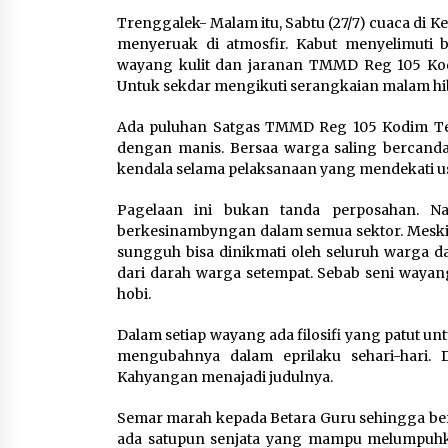
6 Agustus 2026
Trenggalek- Malam itu, Sabtu (27/7) cuaca di
menyeruak di atmosfir. Kabut menyelimuti 
Dikunjungi PWI, Wawan Fauzi
wayang kulit dan jaranan TMMD Reg 105 Kodim
Peran Media Bisa Berdampa
Untuk sekdar mengikuti serangkaian malam hib
Besar hingga Fatal
6 Agustus 2026
Ada puluhan Satgas TMMD Reg 105 Kodim Tega
dengan manis. Bersaa warga saling bercand
kendala selama pelaksanaan yang mendekati usa
Marak Kecelakaan Kapal,
Pagelaan ini bukan tanda perposahan. 
Puan Soroti Minimnya Faktor
berkesinambyngan dalam semua sektor. Meski
Keamanan Transportasi Lau
sungguh bisa dinikmati oleh seluruh warga 
5 Agustus 2026
dari darah warga setempat. Sebab seni waya
hobi.
Dalam setiap wayang ada filosifi yang patut u
mengubahnya dalam eprilaku sehari-hari.
Kahyangan menajadi judulnya.
Semar marah kepada Betara Guru sehingga ber
ada satupun senjata yang mampu melumpuhka