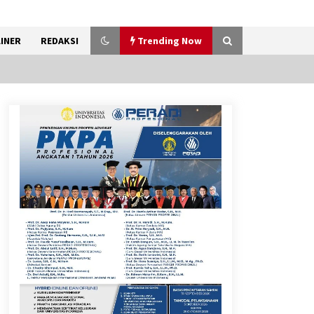
INER
REDAKSI
Trending Now
Sarana PAUD Diperkuat,
Tangsel Dorong Angka
Partisipasi Sekolah Terus
Meningkat
7 Agustus 2026
Kemenkum Malut Dorong
Perlindungan Hak Cipta Musik
di Era Digital, Sosialisasikan
Pencatatan Gratis dan
Penguatan Royalti
6 Agustus 2026