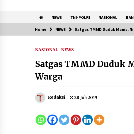
NEWS
TNI-POLRI
NASIONAL
BAN
Home
NEWS
Satgas TMMD Duduk Manis, N
Trending Now
NASIONAL
NEWS
Pemanfaatan Limbah Galon
Bekas, Lapas Banjar Tanam
Satgas TMMD Duduk Ma
200 Pohon Cabai Dukung
Program Ketahanan Pangan
Warga
7 Agustus 2026
KKM Universitas Bina Bangs
Redaksi
28 Juli 2019
Kelompok 83 Laksanakan
Pendampingan Pembuatan
Spanduk Sebagai Upaya
Memperkuat Pemasaran
UMKM di Desa Cempaka