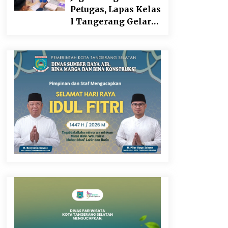
Sebagai Upaya
Petugas, Lapas Kelas
Memperkuat
I Tangerang Gelar
Pemasaran UMKM
Cek Kesehatan
di Desa Cempaka
Gratis dan Skrining
TB Lanjutan