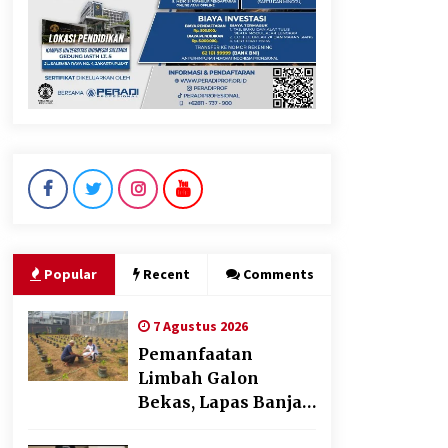
Dukung Ekosistem Kendaraan
Listrik, Wapres Dorong Link
and Match Pendidikan–
Industri
5 Agustus 2026
Jokowi Tetap Disambut
Hangat di NTT, Ahmad Ali:
Karya dan Pengabdiannya
Masih Dirasakan Masyarakat
Popular
Recent
Comments
5 Agustus 2026
7 Agustus 2026
Pemanfaatan
Limbah Galon
Bekas, Lapas Banjar
Tanam 200 Pohon