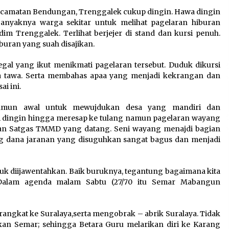
 Kecamatan Bendungan, Trenggalek cukup dingin. Hawa dingin
banyaknya warga sekitar untuk melihat pagelaran hiburan
:
Kejari Kota Tangerang
 Trenggalek. Terlihat berjejer di stand dan kursi penuh.
k
Bongkar Korupsi Rp5,49
uran yang suah disajikan.
Miliar: Sewa Pesawat Fiktif,
Eks VP Angkasa Pura Kargo
l yang ikut menikmati pagelaran tersebut. Duduk dikursi
Ditahan
a tawa. Serta membahas apaa yang menjadi kekrangan dan
6 Agustus 2026
i ini.
Di Forum Internasional Majelis
Namun awal untuk mewujdukan desa yang mandiri dan
Persaudaraan Manusia,
 dingin hingga meresap ke tulang namun pagelaran wayang
t
Megawati Soekarnoputri
dan Satgas TMMD yang datang. Seni wayang menajdi bagian
Tegaskan Kepemimpinan
ng dana jaranan yang disuguhkan sangat bagus dan menjadi
Perempuan Bukan Dominasi,
Tapi Merawat Dan Merangkul
5 Agustus 2026
ntuk diijawentahkan. Baik buruknya, tegantung bagaimana kita
 Dalam agenda malam Sabtu (27/70 itu Semar Mabangun
angkat ke Suralaya,serta mengobrak – abrik Suralaya. Tidak
n Semar; sehingga Betara Guru melarikan diri ke Karang