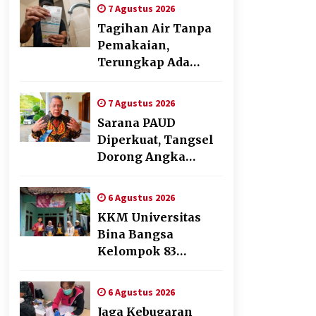
Cabai Dukung
7 Agustus 2026
Program Ketahanan
Tagihan Air Tanpa
Pangan
Pemakaian,
Terungkap Ada
Transisi Panjang
Pengelolaan ,
7 Agustus 2026
Perumdam TKR
Sarana PAUD
Didesak Transparan
Diperkuat, Tangsel
Dorong Angka
Partisipasi Sekolah
Terus Meningkat
6 Agustus 2026
KKM Universitas
Bina Bangsa
Kelompok 83
Laksanakan
Pendampingan
6 Agustus 2026
Pembuatan Spanduk
Jaga Kebugaran