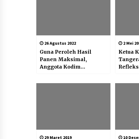
26 Agustus 2022
2 Mei 20
Guna Peroleh Hasil
Ketua 
Panen Maksimal,
Tangera
Anggota Kodim
Refleks
0801/Pacitan Lakukan
Anti T
Perawatan Tanaman
Jagung
29 Maret 2019
10 Dese