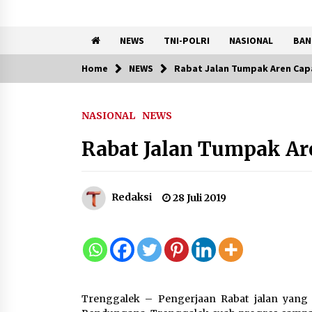
NEWS
TNI-POLRI
NASIONAL
BAN
Home
NEWS
Rabat Jalan Tumpak Aren Capa
Trending Now
NASIONAL
NEWS
Kemenkum Malut Perkuat
Kompetensi Perancang
Rabat Jalan Tumpak Are
melalui Pendalaman Materi
Penyusunan Produk Hukum
Daerah
7 Agustus 2026
Redaksi
28 Juli 2019
Kemnaker Siapkan Regulasi
Ketenagakerjaan yang
Selaras dengan Tantangan
Dunia Kerja Modern
7 Agustus 2026
Trenggalek – Pengerjaan Rabat jalan yan