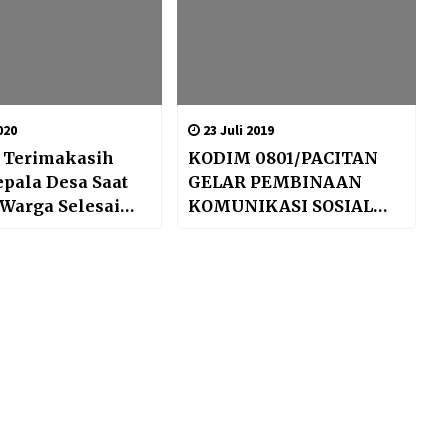
020
23 Juli 2019
 Terimakasih
KODIM 0801/PACITAN
pala Desa Saat
GELAR PEMBINAAN
Warga Selesai
KOMUNIKASI SOSIAL
un oleh Kodim
DALAM RANGKA CEGAH
go Bersama
TANGKAL
erkait
RADIKALISME/SEPARAT
ISME