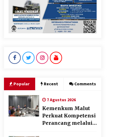
KKM Universitas Bina Bangsa
Kelompok 83 Laksanakan
Pendampingan Pembuatan
Spanduk Sebagai Upaya
Memperkuat Pemasaran
UMKM di Desa Cempaka
6 Agustus 2026
Dikunjungi PWI, Wawan Fauzi:
Peran Media Bisa Berdampak
Besar hingga Fatal
6 Agustus 2026
Popular
Recent
Comments
7 Agustus 2026
Kemenkum Malut
Perkuat Kompetensi
Perancang melalui
Pendalaman Materi