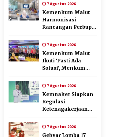
Penyusunan Produk
7 Agustus 2026
Hukum Daerah
Kemenkum Malut
Harmonisasi
Rancangan Perbup
Pengadaan Barang
dan Jasa pada BUMD
7 Agustus 2026
Halteng
Kemenkum Malut
Ikuti ‘Pasti Ada
Solusi’, Menkum
Dorong
Transformasi
7 Agustus 2026
Digital
Kemnaker Siapkan
Regulasi
Ketenagakerjaan
yang Selaras
dengan Tantangan
7 Agustus 2026
Dunia Kerja Modern
Gebyar Lomba 17