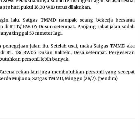
80%. Pelaksnaannya sudah terus digebr agar selasai sesuai
Sarana PAUD Diperkuat,
a sre hari pukul 16.00 WIB terus dilakukan.
Tangsel Dorong Angka
n
Partisipasi Sekolah Terus
angin lalu. Satgas TMMD nampak seang bekerja bersama
Meningkat
di RT.17/ RW. 05 Dusun setempat.. Panjang rabat jalan sudah
7 Agustus 2026
anya tinggal 53 mmeter lagi.
a penegrjaan jalan itu. Setelah usai, maka Satgas TMMD aka
di RT. 18/ RW05 Dusun Kalitelu, Desa setempat. Pergeseran
Kemenkum Malut Dorong
butuhkan personil lebih banyak.
Perlindungan Hak Cipta Musik
di Era Digital, Sosialisasikan
in, Karena rekan lain juga membutuhkan personil yang secepat
Pencatatan Gratis dan
Serda Mujiono, Satgas TMMD, Minggu (28/7). (pendim)
Penguatan Royalti
6 Agustus 2026