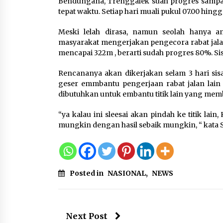
Bendungana, Trenggalek suah progres sampai 
Tagihan Air Tanpa
tepat waktu. Setiap hari muali pukul 07.00 hingg
Pemakaian, Terungkap Ada
Transisi Panjang Pengelolaa
Meski lelah dirasa, namun seolah hanya 
, Perumdam TKR Didesak
masyarakat mengerjakan pengecora rabat jalan 
Transparan
mencapai 322m , berarti sudah progres 80%. Sis
7 Agustus 2026
Rencananya akan dikerjakan selam 3 hari sis
geser emmbantu pengerjaan rabat jalan lain 
Jaga Kebugaran Petugas,
dibutuhkan untuk embantu titik lain yang mem
Lapas Kelas I Tangerang
Gelar Cek Kesehatan Gratis
“ya kalau ini sleesai akan pindah ke titik la
dan Skrining TB Lanjutan
mungkin dengan hasil sebaik mungkin, “ kata 
6 Agustus 2026
Posted in
NASIONAL
,
NEWS
Next Post