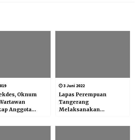
019
3 Juni 2022
Sekdes, Oknum
Lapas Perempuan
Wartawan
Tangerang
kap Anggota
Melaksanakan
 Kresek
Recreational Hour
Rehabilitasi Tahun 2022