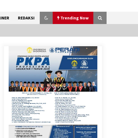
INER
REDAKSI
Trending Now
Kemenkum Malut Ikuti ‘Pasti
Ada Solusi’, Menkum Dorong
Transformasi Digital
7 Agustus 2026
Pemanfaatan Limbah Galon
Bekas, Lapas Banjar Tanam
200 Pohon Cabai Dukung
Program Ketahanan Pangan
7 Agustus 2026