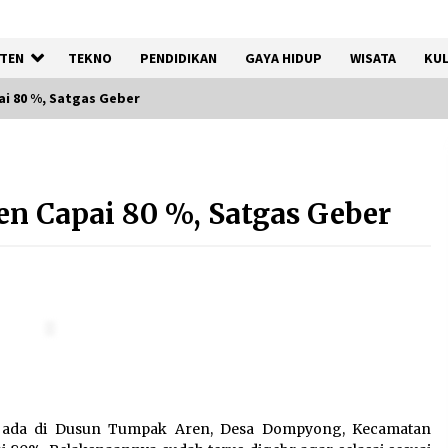
TEN
TEKNO
PENDIDIKAN
GAYA HIDUP
WISATA
KUL
i 80 %, Satgas Geber
Kemenkum Malut
Harmonisasi Rancangan
n Capai 80 %, Satgas Geber
Perbup Pengadaan Barang
dan Jasa pada BUMD Halteng
7 Agustus 2026
Gebyar Lomba 17 Agustus
RSUD Tigaraksa, Semarakkan
HUT RI dengan Nuansa
Kebersamaan
7 Agustus 2026
g ada di Dusun Tumpak Aren, Desa Dompyong, Kecamatan