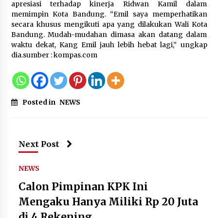
Kemenkum Malut Dorong
apresiasi terhadap kinerja Ridwan Kamil dalam
Perlindungan Hak Cipta Musik di Era
memimpin Kota Bandung. “Emil saya memperhatikan
Digital, Sosialisasikan Pencatatan
secara khusus mengikuti apa yang dilakukan Wali Kota
Gratis dan Penguatan Royalti
Bandung. Mudah-mudahan dimasa akan datang dalam
waktu dekat, Kang Emil jauh lebih hebat lagi,” ungkap
6 Agustus 2026
dia.
sumber : kompas.com
Dikunjungi PWI, Wawan Fauzi: Peran
Media Bisa Berdampak Besar
hingga Fatal
Posted in
NEWS
6 Agustus 2026
Next Post
NEWS
Calon Pimpinan KPK Ini
Mengaku Hanya Miliki Rp 20 Juta
di 4 Rekening