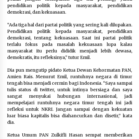
Sarana PAUD Diperkuat, Tangsel
pendidikan politik kepada masyarakat, pendidikan
Dorong Angka Partisipasi Sekolah
demokrasi, dan kekuasaan.
Terus Meningkat
7 Agustus 2026
“Ada tiga hal dari partai politik yang sering kali dilupakan.
Pendidikan politik kepada masyarakat, pendidikan
demokrasi, tentang kekuasaan. Saat ini partai politik
terlalu fokus pada masalah kekuasaan lupa kalau
KKM Universitas Bina Bangsa
masyarakat itu perlu dididik menjadi lebih dewasa,
Kelompok 83 Laksanakan
demokratis, itu refleksinya,” tutur Emil.
Pendampingan Pembuatan Spanduk
Sebagai Upaya Memperkuat
Dia pun mengutip pidato Ketua Dewan Kehormatan PAN,
Pemasaran UMKM di Desa Cempaka
Amien Rais. Menurut Emil, runtuhnya negara di timur
6 Agustus 2026
tengah bisa menjadi cermin bagi Indonesia. “Saya sampai
tulis status di twitter, untuk intinya bersiaga dan saya
Jaga Kebugaran Petugas, Lapas
sangat menyukai hubungan internasional, jadi
Kelas I Tangerang Gelar Cek
mempelajari runtuhnya negara timur tengah ini jadi
Kesehatan Gratis dan Skrining TB
refleksi untuk NKRI. Jangan sampai dengan kekuatan
Lanjutan
luar biasa kapitalis bisa diahancurkan dan disetir,” kata
dia.
6 Agustus 2026
Ketua Umum PAN Zulkifli Hasan sempat memberikan