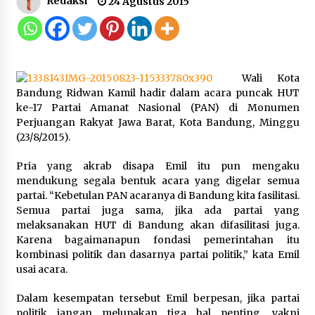
Redaksi
24 Agustus 2015
Gebyar Lomba 17 Agustus RSUD
Tigaraksa, Semarakkan HUT RI
dengan Nuansa Kebersamaan
7 Agustus 2026
Wali Kota
Bandung Ridwan Kamil hadir dalam acara puncak HUT
ke-17 Partai Amanat Nasional (PAN) di Monumen
Pemanfaatan Limbah Galon Bekas,
Perjuangan Rakyat Jawa Barat, Kota Bandung, Minggu
Lapas Banjar Tanam 200 Pohon
(23/8/2015).
Cabai Dukung Program Ketahanan
Pangan
Pria yang akrab disapa Emil itu pun mengaku
7 Agustus 2026
mendukung segala bentuk acara yang digelar semua
partai. “Kebetulan PAN acaranya di Bandung kita fasilitasi.
Semua partai juga sama, jika ada partai yang
Tagihan Air Tanpa Pemakaian,
melaksanakan HUT di Bandung akan difasilitasi juga.
Terungkap Ada Transisi Panjang
Karena bagaimanapun fondasi pemerintahan itu
Pengelolaan , Perumdam TKR
kombinasi politik dan dasarnya partai politik,” kata Emil
Didesak Transparan
usai acara.
7 Agustus 2026
Dalam kesempatan tersebut Emil berpesan, jika partai
politik jangan melupakan tiga hal penting, yakni