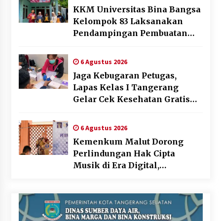
KKM Universitas Bina Bangsa
Kelompok 83 Laksanakan
Pendampingan Pembuatan
Spanduk Sebagai Upaya
Memperkuat Pemasaran
6 Agustus 2026
UMKM di Desa Cempaka
Jaga Kebugaran Petugas,
Lapas Kelas I Tangerang
Gelar Cek Kesehatan Gratis
dan Skrining TB Lanjutan
6 Agustus 2026
Kemenkum Malut Dorong
Perlindungan Hak Cipta
Musik di Era Digital,
Sosialisasikan Pencatatan
Gratis dan Penguatan Royalti