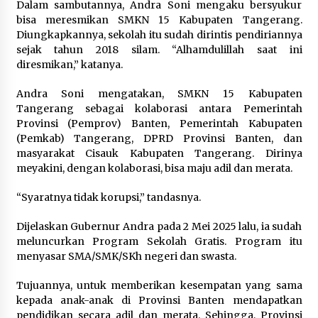
Dalam sambutannya, Andra Soni mengaku bersyukur
bisa meresmikan SMKN 15 Kabupaten Tangerang.
Jokowi Tetap Disambut Hangat di
Diungkapkannya, sekolah itu sudah dirintis pendiriannya
NTT, Ahmad Ali: Karya dan
sejak tahun 2018 silam. “Alhamdulillah saat ini
Pengabdiannya Masih Dirasakan
diresmikan,” katanya.
Masyarakat
5 Agustus 2026
Andra Soni mengatakan, SMKN 15 Kabupaten
Tangerang sebagai kolaborasi antara Pemerintah
Provinsi (Pemprov) Banten, Pemerintah Kabupaten
Respons Cepat Aduan Warga, Wali
(Pemkab) Tangerang, DPRD Provinsi Banten, dan
Kota Serang Bantu Bedah Rumah
masyarakat Cisauk Kabupaten Tangerang. Dirinya
Roboh Korban Bencana, Salurkan
meyakini, dengan kolaborasi, bisa maju adil dan merata.
Bantuan Rp30 Juta
5 Agustus 2026
“Syaratnya tidak korupsi,” tandasnya.
Dijelaskan Gubernur Andra pada 2 Mei 2025 lalu, ia sudah
meluncurkan Program Sekolah Gratis. Program itu
menyasar SMA/SMK/SKh negeri dan swasta.
Tujuannya, untuk memberikan kesempatan yang sama
kepada anak-anak di Provinsi Banten mendapatkan
pendidikan secara adil dan merata. Sehingga, Provinsi