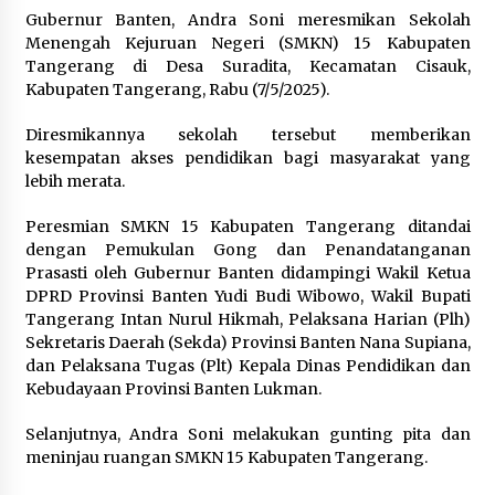
Dukung Ekosistem Kendaraan
Gubernur Banten, Andra Soni meresmikan Sekolah
Listrik, Wapres Dorong Link and
Menengah Kejuruan Negeri (SMKN) 15 Kabupaten
Match Pendidikan–Industri
Tangerang di Desa Suradita, Kecamatan Cisauk,
Kabupaten Tangerang, Rabu (7/5/2025).
5 Agustus 2026
Diresmikannya sekolah tersebut memberikan
kesempatan akses pendidikan bagi masyarakat yang
Marak Kecelakaan Kapal, Puan
lebih merata.
Soroti Minimnya Faktor Keamanan
Transportasi Laut
Peresmian SMKN 15 Kabupaten Tangerang ditandai
dengan Pemukulan Gong dan Penandatanganan
5 Agustus 2026
Prasasti oleh Gubernur Banten didampingi Wakil Ketua
DPRD Provinsi Banten Yudi Budi Wibowo, Wakil Bupati
Tangerang Intan Nurul Hikmah, Pelaksana Harian (Plh)
Di Forum Internasional Majelis
Sekretaris Daerah (Sekda) Provinsi Banten Nana Supiana,
Persaudaraan Manusia, Megawati
dan Pelaksana Tugas (Plt) Kepala Dinas Pendidikan dan
Soekarnoputri Tegaskan
Kebudayaan Provinsi Banten Lukman.
Kepemimpinan Perempuan Bukan
Dominasi, Tapi Merawat Dan
Selanjutnya, Andra Soni melakukan gunting pita dan
Merangkul
meninjau ruangan SMKN 15 Kabupaten Tangerang.
5 Agustus 2026