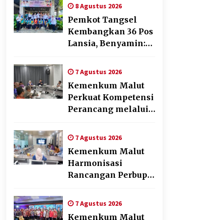
Pelayanan dan
8 Agustus 2026
Kebersamaan
Pemkot Tangsel
Kembangkan 36 Pos
Lansia, Benyamin:
Wujudkan Lansia
Sehat, Aktif, dan
7 Agustus 2026
Bahagia
Kemenkum Malut
Perkuat Kompetensi
Perancang melalui
Pendalaman Materi
Penyusunan Produk
7 Agustus 2026
Hukum Daerah
Kemenkum Malut
Harmonisasi
Rancangan Perbup
Pengadaan Barang
dan Jasa pada BUMD
7 Agustus 2026
Halteng
Kemenkum Malut