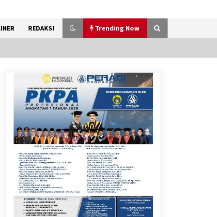
INER
REDAKSI
Trending Now
Kemenkum Malut Perkuat
Kompetensi Perancang
melalui Pendalaman Materi
Penyusunan Produk Hukum
Daerah
7 Agustus 2026
Kemnaker Siapkan Regulasi
Ketenagakerjaan yang
Selaras dengan Tantangan
Dunia Kerja Modern
7 Agustus 2026