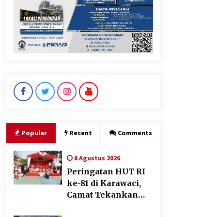
Tagihan Air Tanpa
Pemakaian, Terungkap Ada
Transisi Panjang Pengelolaan
, Perumdam TKR Didesak
Transparan
7 Agustus 2026
Jaga Kebugaran Petugas,
Lapas Kelas I Tangerang
Gelar Cek Kesehatan Gratis
dan Skrining TB Lanjutan
6 Agustus 2026
Popular
Recent
Comments
8 Agustus 2026
Peringatan HUT RI
ke-81 di Karawaci,
Camat Tekankan
Semangat