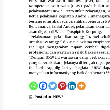
Persatuan Wartawan Indonesia (PWI) Kota Tan
Gebyar Lomba 17 Agustus
Kompetensi Wartawan (UKW) pada bulan Mei 2
RSUD Tigaraksa, Semarakka
pelaksanaan UKW di Resto Bukit Pelayangan, Ser
HUT RI dengan Nuansa
Ketua pelaksana kegiatan Andre Sumanegara
Kebersamaan
berlangsung akan ada pelantikan pengurus PWI
7 Agustus 2026
Rencananya, lanjut Andre, pelantikan akan d
akan digelar di Wisma Puspiptek, Serpong.
“Pelaksanaan pelantikan tanggal 4 Mei sekalig
Sarana PAUD Diperkuat,
untuk UKW tanggal 6-7 Mei di Wisma Puspippte
Tangsel Dorong Angka
Dia juga mengatakan, tujuan kembali dig
Partisipasi Sekolah Terus
profesional dan wartawan selalu bekerja sesuai 
Meningkat
“Dengan UKW ini wartawan yang berbakat mem
7 Agustus 2026
yang diberlakukan,” jelasnya di tengah rapat p
Dia berharap, digelarnya kegiatan UKW da
menyajikan informasi yang baik dan benar. (**
Posted in
NEWS