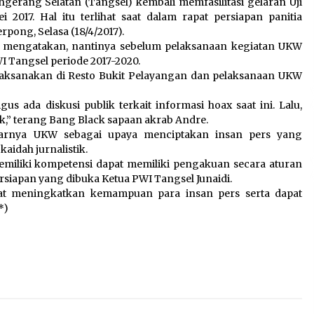
gerang Selatan (Tangsel) kembali memfasilitasi gelaran Uji
Pemanfaatan Limbah Galon
017. Hal itu terlihat saat dalam rapat persiapan panitia
n
Bekas, Lapas Banjar Tanam
pong, Selasa (18/4/2017).
200 Pohon Cabai Dukung
 mengatakan, nantinya sebelum pelaksanaan kegiatan UKW
Program Ketahanan Pangan
 Tangsel periode 2017-2020.
7 Agustus 2026
ilaksanakan di Resto Bukit Pelayangan dan pelaksanaan UKW
us ada diskusi publik terkait informasi hoax saat ini. Lalu,
KKM Universitas Bina Bangsa
k,” terang Bang Black sapaan akrab Andre.
Kelompok 83 Laksanakan
elarnya UKW sebagai upaya menciptakan insan pers yang
Pendampingan Pembuatan
kaidah jurnalistik.
Spanduk Sebagai Upaya
iliki kompetensi dapat memiliki pengakuan secara aturan
Memperkuat Pemasaran
ersiapan yang dibuka Ketua PWI Tangsel Junaidi.
UMKM di Desa Cempaka
pat meningkatkan kemampuan para insan pers serta dapat
6 Agustus 2026
*)