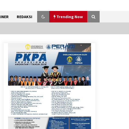
INER
REDAKSI
Trending Now
Penanganan Kebakaran
Gedung Dinas Teknis Masuk
Tahap Akhir, Tak Ada Korban
Jiwa
8 Agustus 2026
9 Kopi Botol Terbaik yang
Praktis untuk Menemani
Aktivitas
8 Agustus 2026
Bakteri Yogurt, Kenali