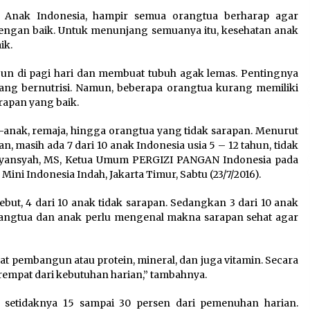
Perkuat Ekonomi Masyarakat
 Anak Indonesia, hampir semua orangtua berharap agar
Papua Pegunungan
ngan baik. Untuk menunjang semuanya itu, kesehatan anak
8 Agustus 2026
ik.
un di pagi hari dan membuat tubuh agak lemas. Pentingnya
Wamenhan Pimpin Prosesi
ng bernutrisi. Namun, beberapa orangtua kurang memiliki
Pelantikan dan Sertijab
rapan yang baik.
Pejabat Tinggi Kemhan
8 Agustus 2026
k-anak, remaja, hingga orangtua yang tidak sarapan. Menurut
, masih ada 7 dari 10 anak Indonesia usia 5 – 12 tahun, tidak
rdiyansyah, MS, Ketua Umum PERGIZI PANGAN Indonesia pada
ni Indonesia Indah, Jakarta Timur, Sabtu (23/7/2016).
but, 4 dari 10 anak tidak sarapan. Sedangkan 3 dari 10 anak
rangtua dan anak perlu mengenal makna sarapan sehat agar
t pembangun atau protein, mineral, dan juga vitamin. Secara
rempat dari kebutuhan harian,” tambahnya.
 setidaknya 15 sampai 30 persen dari pemenuhan harian.