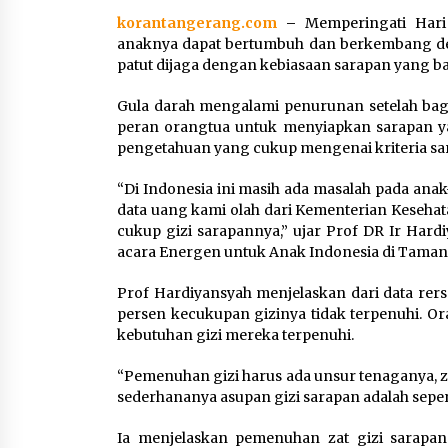
Pengembangan KEK Samota
korantangerang.com
–
Memperingati Hari
sebagai Destinasi Wisata
anaknya dapat bertumbuh dan berkembang de
Bahari Berkelas Dunia
patut dijaga dengan kebiasaan sarapan yang ba
8 Agustus 2026
Gula darah mengalami penurunan setelah bag
Perawatan PCOS yang Efektif
peran orangtua untuk menyiapkan sarapan ya
untuk Menjaga Kesuburan
pengetahuan yang cukup mengenai kriteria sa
8 Agustus 2026
“Di Indonesia ini masih ada masalah pada ana
data uang kami olah dari Kementerian Kesehatan
cukup gizi sarapannya,” ujar Prof DR Ir Ha
acara Energen untuk Anak Indonesia di Taman Mi
Prof Hardiyansyah menjelaskan dari data rerse
persen kecukupan gizinya tidak terpenuhi. O
kebutuhan gizi mereka terpenuhi.
“Pemenuhan gizi harus ada unsur tenaganya, za
sederhananya asupan gizi sarapan adalah sepe
Ia menjelaskan pemenuhan zat gizi sarapan