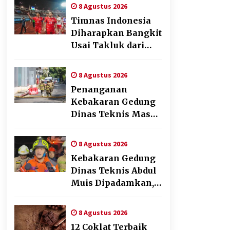
Pengalaman Beyond
8 Agustus 2026
the Game
Timnas Indonesia
Diharapkan Bangkit
Usai Takluk dari
Vietnam di Piala
AFF 2026
8 Agustus 2026
Penanganan
Kebakaran Gedung
Dinas Teknis Masuk
Tahap Akhir, Tak
Ada Korban Jiwa
8 Agustus 2026
Kebakaran Gedung
Dinas Teknis Abdul
Muis Dipadamkan,
Layanan Publik
Tetap Berjalan
8 Agustus 2026
12 Coklat Terbaik