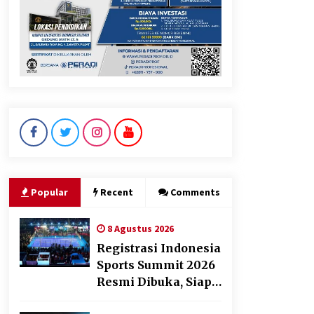
Manfaatnya untuk Kesehatan
Pencernaan
8 Agustus 2026
DPD Partai Gerakan Rakyat
Kota Tangerang Gelar
Konsolidasi Internal Jelang
Pemilu 2029
8 Agustus 2026
Popular
Recent
Comments
8 Agustus 2026
Registrasi Indonesia
Sports Summit 2026
Resmi Dibuka, Siap
Hadirkan