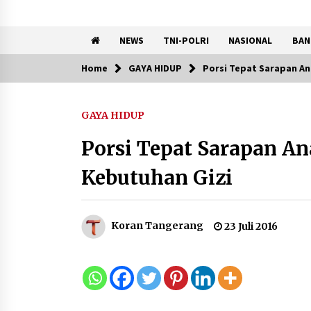
NEWS
TNI-POLRI
NASIONAL
BAN
Home
GAYA HIDUP
Porsi Tepat Sarapan A
Trending Now
GAYA HIDUP
Registrasi Indonesia Sports
Summit 2026 Resmi Dibuka,
Porsi Tepat Sarapan A
Siap Hadirkan Pengalaman
Beyond the Game
Kebutuhan Gizi
8 Agustus 2026
Kebakaran Gedung Dinas
Teknis Abdul Muis
Koran Tangerang
23 Juli 2016
Dipadamkan, Layanan Publik
Tetap Berjalan
8 Agustus 2026
Kemenpar Turut Perkuat