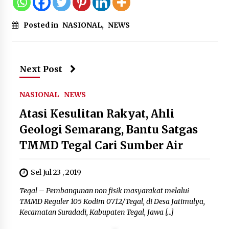
Kemenkum Malut Dorong
Perlindungan Hak Cipta Musik di Era
Posted in
NASIONAL
,
NEWS
Digital, Sosialisasikan Pencatatan
Gratis dan Penguatan Royalti
6 Agustus 2026
Next Post
Dikunjungi PWI, Wawan Fauzi: Peran
Media Bisa Berdampak Besar
NASIONAL
NEWS
hingga Fatal
Atasi Kesulitan Rakyat, Ahli
6 Agustus 2026
Geologi Semarang, Bantu Satgas
TMMD Tegal Cari Sumber Air
Sel Jul 23 , 2019
Tegal – Pembangunan non fisik masyarakat melalui
TMMD Reguler 105 Kodim 0712/Tegal, di Desa Jatimulya,
Kecamatan Suradadi, Kabupaten Tegal, Jawa […]