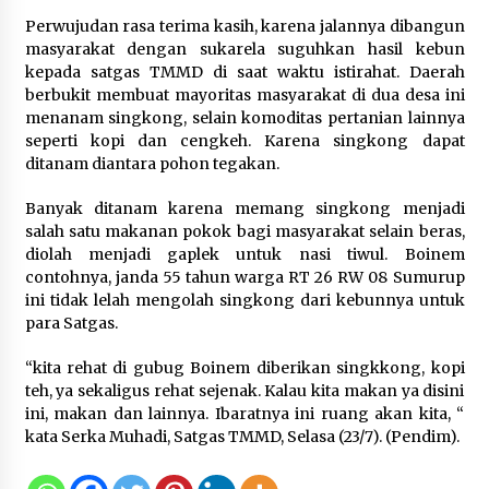
Sarana PAUD Diperkuat, Tangsel
Perwujudan rasa terima kasih, karena jalannya dibangun
Dorong Angka Partisipasi Sekolah
masyarakat dengan sukarela suguhkan hasil kebun
Terus Meningkat
kepada satgas TMMD di saat waktu istirahat. Daerah
7 Agustus 2026
berbukit membuat mayoritas masyarakat di dua desa ini
menanam singkong, selain komoditas pertanian lainnya
seperti kopi dan cengkeh. Karena singkong dapat
ditanam diantara pohon tegakan.
KKM Universitas Bina Bangsa
Kelompok 83 Laksanakan
Banyak ditanam karena memang singkong menjadi
Pendampingan Pembuatan Spanduk
salah satu makanan pokok bagi masyarakat selain beras,
Sebagai Upaya Memperkuat
diolah menjadi gaplek untuk nasi tiwul. Boinem
Pemasaran UMKM di Desa Cempaka
contohnya, janda 55 tahun warga RT 26 RW 08 Sumurup
6 Agustus 2026
ini tidak lelah mengolah singkong dari kebunnya untuk
para Satgas.
Jaga Kebugaran Petugas, Lapas
Kelas I Tangerang Gelar Cek
“kita rehat di gubug Boinem diberikan singkkong, kopi
Kesehatan Gratis dan Skrining TB
teh, ya sekaligus rehat sejenak. Kalau kita makan ya disini
Lanjutan
ini, makan dan lainnya. Ibaratnya ini ruang akan kita, “
6 Agustus 2026
kata Serka Muhadi, Satgas TMMD, Selasa (23/7). (Pendim).