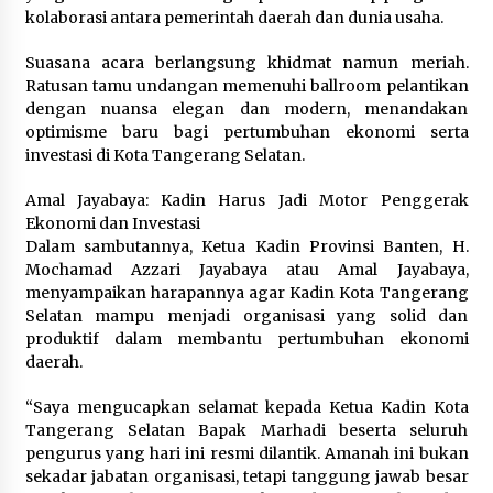
kolaborasi antara pemerintah daerah dan dunia usaha.
Timnas Indonesia Diharapkan
Bangkit Usai Takluk dari Vietnam di
Suasana acara berlangsung khidmat namun meriah.
Piala AFF 2026
Ratusan tamu undangan memenuhi ballroom pelantikan
8 Agustus 2026
dengan nuansa elegan dan modern, menandakan
optimisme baru bagi pertumbuhan ekonomi serta
investasi di Kota Tangerang Selatan.
Penanganan Kebakaran Gedung
Amal Jayabaya: Kadin Harus Jadi Motor Penggerak
Dinas Teknis Masuk Tahap Akhir,
Ekonomi dan Investasi
Tak Ada Korban Jiwa
Dalam sambutannya, Ketua Kadin Provinsi Banten, H.
Mochamad Azzari Jayabaya atau Amal Jayabaya,
8 Agustus 2026
menyampaikan harapannya agar Kadin Kota Tangerang
Selatan mampu menjadi organisasi yang solid dan
produktif dalam membantu pertumbuhan ekonomi
Kebakaran Gedung Dinas Teknis
daerah.
Abdul Muis Dipadamkan, Layanan
Publik Tetap Berjalan
“Saya mengucapkan selamat kepada Ketua Kadin Kota
Tangerang Selatan Bapak Marhadi beserta seluruh
8 Agustus 2026
pengurus yang hari ini resmi dilantik. Amanah ini bukan
sekadar jabatan organisasi, tetapi tanggung jawab besar