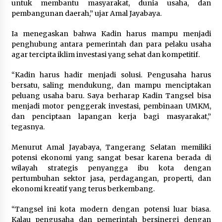
untuk membantu masyarakat, dunia usaha, dan
12 Coklat Terbaik dan Enak di
pembangunan daerah,” ujar Amal Jayabaya.
Pasaran
Ia menegaskan bahwa Kadin harus mampu menjadi
8 Agustus 2026
penghubung antara pemerintah dan para pelaku usaha
agar tercipta iklim investasi yang sehat dan kompetitif.
“Kadin harus hadir menjadi solusi. Pengusaha harus
9 Kopi Botol Terbaik yang Praktis
bersatu, saling mendukung, dan mampu menciptakan
untuk Menemani Aktivitas
peluang usaha baru. Saya berharap Kadin Tangsel bisa
menjadi motor penggerak investasi, pembinaan UMKM,
8 Agustus 2026
dan penciptaan lapangan kerja bagi masyarakat,”
tegasnya.
Menurut Amal Jayabaya, Tangerang Selatan memiliki
potensi ekonomi yang sangat besar karena berada di
wilayah strategis penyangga ibu kota dengan
pertumbuhan sektor jasa, perdagangan, properti, dan
ekonomi kreatif yang terus berkembang.
“Tangsel ini kota modern dengan potensi luar biasa.
Kalau pengusaha dan pemerintah bersinergi dengan