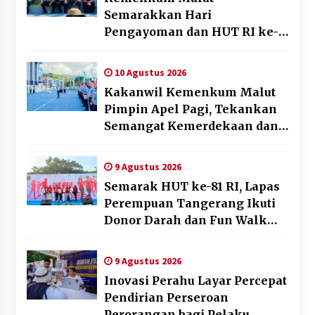
Semarakkan Hari
Pengayoman dan HUT RI ke-
81 melalui Pertandingan
Gawang Mini Dangdut
10 Agustus 2026
Kakanwil Kemenkum Malut
Pimpin Apel Pagi, Tekankan
Semangat Kemerdekaan dan
Optimalisasi Pelayanan
Publik
9 Agustus 2026
Semarak HUT ke-81 RI, Lapas
Perempuan Tangerang Ikuti
Donor Darah dan Fun Walk
Kementerian Imigrasi dan
Pemasyarakatan
9 Agustus 2026
Inovasi Perahu Layar Percepat
Pendirian Perseroan
Perorangan bagi Pelaku