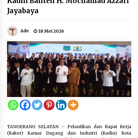
Kadin Banten H. Mochamad Azzari
Jayabaya
Kakanwil Kemenkum Malut Pimpin
Apel Pagi, Tekankan Semangat
Kemerdekaan dan Optimalisasi
Ade
18 Mei 2026
Pelayanan Publik
10 Agustus 2026
Semarak HUT ke-81 RI, Lapas
Perempuan Tangerang Ikuti Donor
Darah dan Fun Walk Kementerian
Imigrasi dan Pemasyarakatan
9 Agustus 2026
Inovasi Perahu Layar Percepat
Pendirian Perseroan Perorangan
bagi Pelaku Usaha di Maluku Utara
9 Agustus 2026
TANGERANG SELATAN – Pelantikan dan Rapat Kerja
(Raker) Kamar Dagang dan Industri (Kadin) Kota