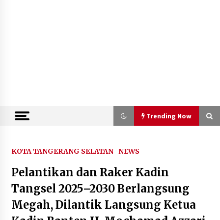
Trending Now
Trending Now
KOTA TANGERANG SELATAN
NEWS
Pelantikan dan Raker Kadin
Kemenkum Malut Semarakkan Hari
Pengayoman dan HUT RI ke-81
Tangsel 2025–2030 Berlangsung
melalui Pertandingan Gawang Mini
Megah, Dilantik Langsung Ketua
Dangdut
10 Agustus 2026