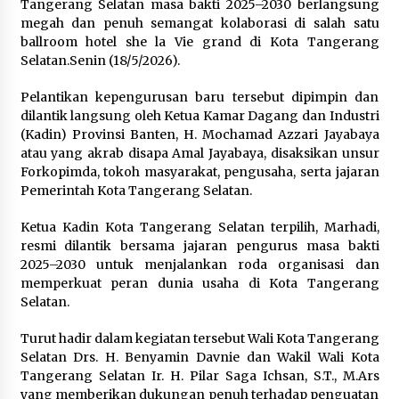
Tangerang Selatan masa bakti 2025–2030 berlangsung
megah dan penuh semangat kolaborasi di salah satu
Wagub Malut Apresiasi
ballroom hotel she la Vie grand di Kota Tangerang
Pendampingan Layanan Hukum
Selatan.Senin (18/5/2026).
Gratis, Kakanwil: Pencatatan Hak
Cipta Musik Kini Rp0
Pelantikan kepengurusan baru tersebut dipimpin dan
9 Agustus 2026
dilantik langsung oleh Ketua Kamar Dagang dan Industri
(Kadin) Provinsi Banten, H. Mochamad Azzari Jayabaya
atau yang akrab disapa Amal Jayabaya, disaksikan unsur
Kemenkum Malut Semarakkan HUT
Forkopimda, tokoh masyarakat, pengusaha, serta jajaran
RI dan Hari Pengayoman ke-81
Pemerintah Kota Tangerang Selatan.
melalui Fun Walk di Ternate
9 Agustus 2026
Ketua Kadin Kota Tangerang Selatan terpilih, Marhadi,
resmi dilantik bersama jajaran pengurus masa bakti
2025–2030 untuk menjalankan roda organisasi dan
memperkuat peran dunia usaha di Kota Tangerang
Registrasi Indonesia Sports Summit
Selatan.
2026 Resmi Dibuka, Siap Hadirkan
Pengalaman Beyond the Game
Turut hadir dalam kegiatan tersebut Wali Kota Tangerang
8 Agustus 2026
Selatan Drs. H. Benyamin Davnie dan Wakil Wali Kota
Tangerang Selatan Ir. H. Pilar Saga Ichsan, S.T., M.Ars
yang memberikan dukungan penuh terhadap penguatan