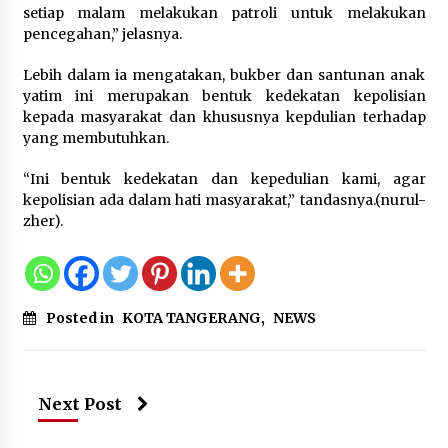
Wamenhan Pimpin Prosesi
setiap malam melakukan patroli untuk melakukan
Pelantikan dan Sertijab Pejabat
pencegahan,” jelasnya.
Tinggi Kemhan
8 Agustus 2026
Lebih dalam ia mengatakan, bukber dan santunan anak
yatim ini merupakan bentuk kedekatan kepolisian
kepada masyarakat dan khususnya kepdulian terhadap
yang membutuhkan.
DPD Partai Gerakan Rakyat Kota
Tangerang Gelar Konsolidasi
“Ini bentuk kedekatan dan kepedulian kami, agar
Internal Jelang Pemilu 2029
kepolisian ada dalam hati masyarakat,” tandasnya.(nurul-
8 Agustus 2026
zher).
Posted in
KOTA TANGERANG
,
NEWS
Next Post