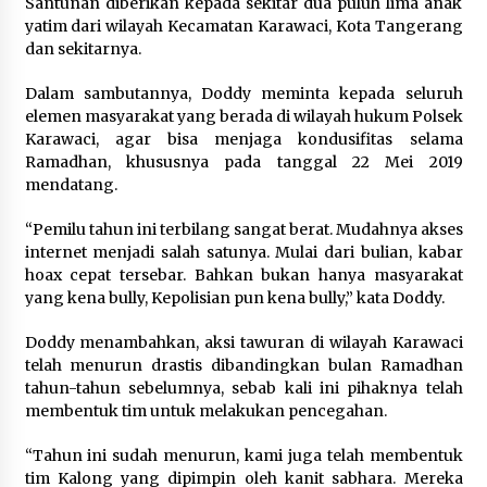
Santunan diberikan kepada sekitar dua puluh lima anak
Festival Lembah Baliem Perkuat
yatim dari wilayah Kecamatan Karawaci, Kota Tangerang
Ekonomi Masyarakat Papua
dan sekitarnya.
Pegunungan
8 Agustus 2026
Dalam sambutannya, Doddy meminta kepada seluruh
elemen masyarakat yang berada di wilayah hukum Polsek
Karawaci, agar bisa menjaga kondusifitas selama
Ramadhan, khususnya pada tanggal 22 Mei 2019
Bakteri Yogurt, Kenali Manfaatnya
mendatang.
untuk Kesehatan Pencernaan
8 Agustus 2026
“Pemilu tahun ini terbilang sangat berat. Mudahnya akses
internet menjadi salah satunya. Mulai dari bulian, kabar
hoax cepat tersebar. Bahkan bukan hanya masyarakat
yang kena bully, Kepolisian pun kena bully,” kata Doddy.
Perawatan PCOS yang Efektif untuk
Doddy menambahkan, aksi tawuran di wilayah Karawaci
Menjaga Kesuburan
telah menurun drastis dibandingkan bulan Ramadhan
8 Agustus 2026
tahun-tahun sebelumnya, sebab kali ini pihaknya telah
membentuk tim untuk melakukan pencegahan.
“Tahun ini sudah menurun, kami juga telah membentuk
tim Kalong yang dipimpin oleh kanit sabhara. Mereka