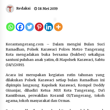
12 Coklat Terbaik dan Enak di
Redaksi
18 Mei 2019
Pasaran
8 Agustus 2026
9 Kopi Botol Terbaik yang Praktis
Korantangerang.com – Dalam mengisi Bulan Suci
untuk Menemani Aktivitas
Ramadhan, Polsek Karawaci Polres Metro Tangerang
8 Agustus 2026
Kota mengadakan buka bersama (bukber) sekaligus
santuni puluhan anak yatim, di Mapolsek Karawaci, Sabtu
(18/5/2019).
Acara ini merupakan kegiatan rutin tahunan yang
Kemenpar Turut Perkuat
dilakukan Polsek Karawaci setiap bulan Ramadhan ini
Pengembangan KEK Samota
dipimpin langsung Kapolsek Karawaci, Kompol Doddy
sebagai Destinasi Wisata Bahari
Ginanjar, dihadiri Ketua MUI Kota Tangerang, Da’i
Berkelas Dunia
Kamtibmas, perwakilan Koramil 01/Tangerang, tokoh
8 Agustus 2026
agama, tokoh masyarakat dan Ormas.