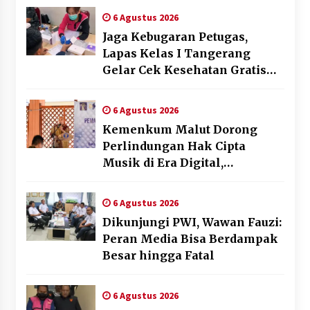
Memperkuat Pemasaran
6 Agustus 2026
UMKM di Desa Cempaka
Jaga Kebugaran Petugas,
Lapas Kelas I Tangerang
Gelar Cek Kesehatan Gratis
dan Skrining TB Lanjutan
6 Agustus 2026
Kemenkum Malut Dorong
Perlindungan Hak Cipta
Musik di Era Digital,
Sosialisasikan Pencatatan
Gratis dan Penguatan Royalti
6 Agustus 2026
Dikunjungi PWI, Wawan Fauzi:
Peran Media Bisa Berdampak
Besar hingga Fatal
6 Agustus 2026