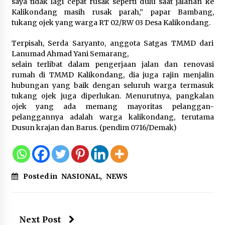
saya tidak lagi cepat rusak seperti dulu saat jalanan ke
Di Forum Internasional Majelis
Kalikondang masih rusak parah,” papar Bambang,
Persaudaraan Manusia, Megawati
tukang ojek yang warga RT 02/RW 03 Desa Kalikondang.
Soekarnoputri Tegaskan
Kepemimpinan Perempuan Bukan
Terpisah, Serda Saryanto, anggota Satgas TMMD dari
Dominasi, Tapi Merawat Dan
Lanumad Ahmad Yani Semarang,
Merangkul
selain terlibat dalam pengerjaan jalan dan renovasi
5 Agustus 2026
rumah di TMMD Kalikondang, dia juga rajin menjalin
hubungan yang baik dengan seluruh warga termasuk
Jokowi Tetap Disambut Hangat di
tukang ojek juga diperlukan. Menurutnya, pangkalan
NTT, Ahmad Ali: Karya dan
ojek yang ada memang mayoritas pelanggan-
Pengabdiannya Masih Dirasakan
pelanggannya adalah warga kalikondang, terutama
Masyarakat
Dusun krajan dan Barus. (pendim 0716/Demak)
5 Agustus 2026
Respons Cepat Aduan Warga, Wali
Posted in
NASIONAL
,
NEWS
Kota Serang Bantu Bedah Rumah
Roboh Korban Bencana, Salurkan
Bantuan Rp30 Juta
5 Agustus 2026
Next Post