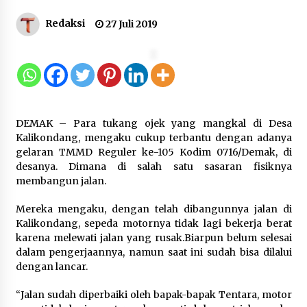
Kejari Kota Tangerang Bongkar
Redaksi
27 Juli 2019
Korupsi Rp5,49 Miliar: Sewa Pesawat
Fiktif, Eks VP Angkasa Pura Kargo
Ditahan
6 Agustus 2026
Dukung Ekosistem Kendaraan
DEMAK – Para tukang ojek yang mangkal di Desa
Listrik, Wapres Dorong Link and
Kalikondang, mengaku cukup terbantu dengan adanya
Match Pendidikan–Industri
gelaran TMMD Reguler ke-105 Kodim 0716/Demak, di
5 Agustus 2026
desanya. Dimana di salah satu sasaran fisiknya
membangun jalan.
Mereka mengaku, dengan telah dibangunnya jalan di
Marak Kecelakaan Kapal, Puan
Kalikondang, sepeda motornya tidak lagi bekerja berat
Soroti Minimnya Faktor Keamanan
karena melewati jalan yang rusak.Biarpun belum selesai
Transportasi Laut
dalam pengerjaannya, namun saat ini sudah bisa dilalui
5 Agustus 2026
dengan lancar.
“Jalan sudah diperbaiki oleh bapak-bapak Tentara, motor