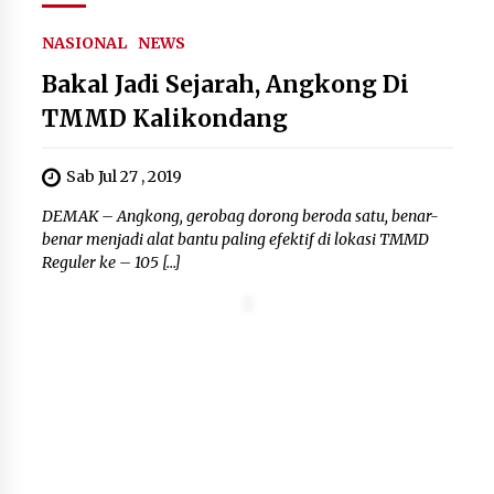
Wali Kota Serang Budi Rustandi
NASIONAL
NEWS
Berikan Penghargaan kepada
Bakal Jadi Sejarah, Angkong Di
Pemenang Sayembara Logo HUT ke-
19 Kota Serang
TMMD Kalikondang
5 Agustus 2026
Sab Jul 27 , 2019
Polres Cilegon Gelar Apel
DEMAK – Angkong, gerobag dorong beroda satu, benar-
Kesiapsiagaan Hadapi Ancaman
benar menjadi alat bantu paling efektif di lokasi TMMD
Kebakaran Akibat Fenomena El Niño
Reguler ke – 105 […]
5 Agustus 2026