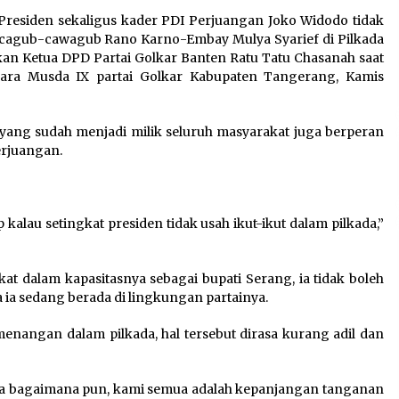
Sarana PAUD Diperkuat,
residen sekaligus kader PDI Perjuangan Joko Widodo tidak
Tangsel Dorong Angka
cagub-cawagub Rano Karno-Embay Mulya Syarief di Pilkada
n
Partisipasi Sekolah Terus
kan Ketua DPD Partai Golkar Banten Ratu Tatu Chasanah saat
Meningkat
acara Musda IX partai Golkar Kabupaten Tangerang, Kamis
7 Agustus 2026
i yang sudah menjadi milik seluruh masyarakat juga berperan
rjuangan.
Kemenkum Malut Dorong
Perlindungan Hak Cipta Musik
di Era Digital, Sosialisasikan
Pencatatan Gratis dan
kalau setingkat presiden tidak usah ikut-ikut dalam pilkada,”
Penguatan Royalti
6 Agustus 2026
at dalam kapasitasnya sebagai bupati Serang, ia tidak boleh
a ia sedang berada di lingkungan partainya.
menangan dalam pilkada, hal tersebut dirasa kurang adil dan
rena bagaimana pun, kami semua adalah kepanjangan tanganan