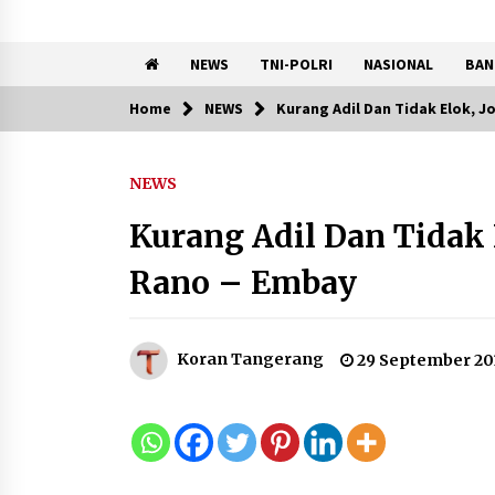
NEWS
TNI-POLRI
NASIONAL
BAN
Home
NEWS
Kurang Adil Dan Tidak Elok, 
Trending Now
NEWS
Kemenkum Malut Perkuat
Kompetensi Perancang
Kurang Adil Dan Tidak 
melalui Pendalaman Materi
Penyusunan Produk Hukum
Rano – Embay
Daerah
7 Agustus 2026
Kemnaker Siapkan Regulasi
Koran Tangerang
29 September 20
Ketenagakerjaan yang
Selaras dengan Tantangan
Dunia Kerja Modern
7 Agustus 2026