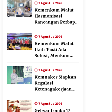
Penyusunan Produk
7 Agustus 2026
Hukum Daerah
Kemenkum Malut
Harmonisasi
Rancangan Perbup
Pengadaan Barang
dan Jasa pada BUMD
7 Agustus 2026
Halteng
Kemenkum Malut
Ikuti ‘Pasti Ada
Solusi’, Menkum
Dorong
Transformasi
7 Agustus 2026
Digital
Kemnaker Siapkan
Regulasi
Ketenagakerjaan
yang Selaras
dengan Tantangan
7 Agustus 2026
Dunia Kerja Modern
Gebyar Lomba 17