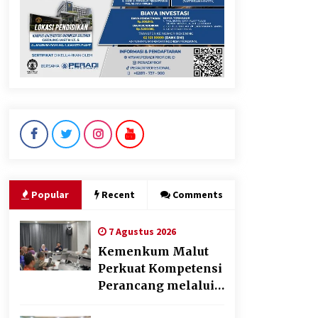
KKM Universitas Bina Bangsa
Kelompok 83 Laksanakan
Pendampingan Pembuatan
Spanduk Sebagai Upaya
Memperkuat Pemasaran
UMKM di Desa Cempaka
6 Agustus 2026
Dikunjungi PWI, Wawan Fauzi:
Peran Media Bisa Berdampak
Besar hingga Fatal
6 Agustus 2026
Popular
Recent
Comments
7 Agustus 2026
Kemenkum Malut
Perkuat Kompetensi
Perancang melalui
Pendalaman Materi