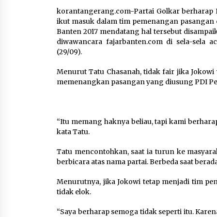
Tagihan Air Tanpa
korantangerang.com-Partai Golkar berharap P
Pemakaian, Terungkap Ada
ikut masuk dalam tim pemenangan pasangan 
Transisi Panjang Pengelolaa
Banten 2017 mendatang hal tersebut disampai
, Perumdam TKR Didesak
diwawancara fajarbanten.com di sela-sela 
Transparan
(29/09).
7 Agustus 2026
Menurut Tatu Chasanah, tidak fair jika Jokow
memenangkan pasangan yang diusung PDI Pe
Jaga Kebugaran Petugas,
Lapas Kelas I Tangerang
Gelar Cek Kesehatan Gratis
dan Skrining TB Lanjutan
“Itu memang haknya beliau, tapi kami berharap 
6 Agustus 2026
kata Tatu.
Tatu mencontohkan, saat ia turun ke masyarak
berbicara atas nama partai. Berbeda saat berad
Menurutnya, jika Jokowi tetap menjadi tim pe
tidak elok.
“Saya berharap semoga tidak seperti itu. Ka