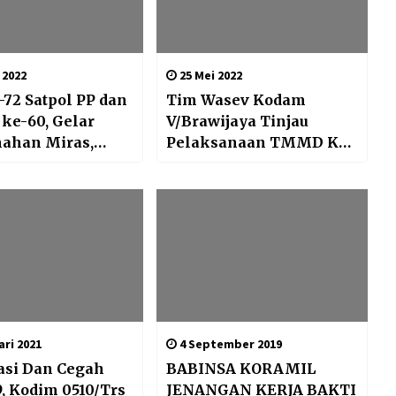
 2022
25 Mei 2022
72 Satpol PP dan
Tim Wasev Kodam
ke-60, Gelar
V/Brawijaya Tinjau
ahan Miras,
Pelaksanaan TMMD Ke-
arah dan Bakti
113 Kodim
0806/Trenggalek
ri 2021
4 September 2019
sasi Dan Cegah
BABINSA KORAMIL
9, Kodim 0510/Trs
JENANGAN KERJA BAKTI