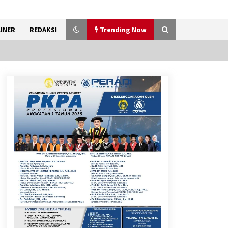
INER
REDAKSI
Trending Now
Kemenkum Malut Ikuti ‘Pasti
Ada Solusi’, Menkum Dorong
Transformasi Digital
7 Agustus 2026
Pemanfaatan Limbah Galon
Bekas, Lapas Banjar Tanam
200 Pohon Cabai Dukung
Program Ketahanan Pangan
7 Agustus 2026