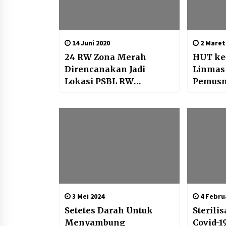
14 Juni 2020
2 Maret
24 RW Zona Merah
HUT ke-
Direncanakan Jadi
Linmas 
Lokasi PSBL RW
Pemusn
Tangerang Kota
Donor D
Sosial
3 Mei 2024
4 Februa
Setetes Darah Untuk
Sterili
Menyambung
Covid-1