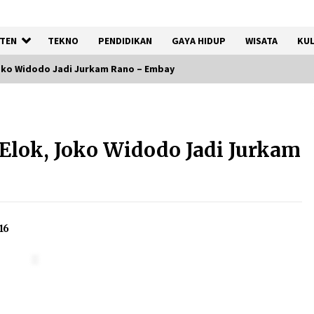
TEN
TEKNO
PENDIDIKAN
GAYA HIDUP
WISATA
KUL
Joko Widodo Jadi Jurkam Rano – Embay
Kemenkum Malut
Harmonisasi Rancangan
Elok, Joko Widodo Jadi Jurkam
Perbup Pengadaan Barang
dan Jasa pada BUMD Halteng
7 Agustus 2026
Gebyar Lomba 17 Agustus
16
RSUD Tigaraksa, Semarakkan
HUT RI dengan Nuansa
Kebersamaan
7 Agustus 2026