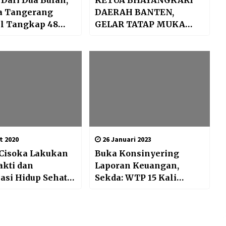
Dari Dua Bulan,
KETUA BHAYANGKARI
ta Tangerang
DAERAH BANTEN,
il Tangkap 48
GELAR TATAP MUKA
 Narkoba
DENGAN BHAYANGKARI
CABANG LEBAK
t 2020
26 Januari 2023
 Cisoka Lakukan
Buka Konsinyering
akti dan
Laporan Keuangan,
sasi Hidup Sehat
Sekda: WTP 15 Kali
ovid-19
Harus Berdampak pada
Peningkatan Pelayanan