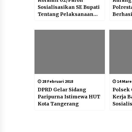
Koramil 02/Paron
Kurang 
Sosialisasikan SE Bupati
Polres
Tentang Pelaksanaan
Berhas
Sholat Idul Fitri
Pelaku
28 Februari 2018
14 Mare
DPRD Gelar Sidang
Polsek
Paripurna Istimewa HUT
Kerja B
Kota Tangerang
Sosiali
Cegah C