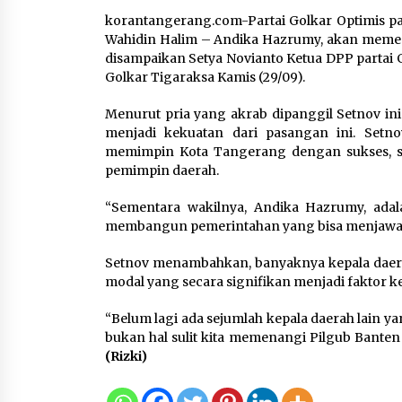
korantangerang.com-Partai Golkar Optimis p
Wahidin Halim – Andika Hazrumy, akan memena
Marak Kecelakaan Kapal,
disampaikan Setya Novianto Ketua DPP partai 
Puan Soroti Minimnya Faktor
Golkar Tigaraksa Kamis (29/09).
Keamanan Transportasi Lau
5 Agustus 2026
Menurut pria yang akrab dipanggil Setnov ini
menjadi kekuatan dari pasangan ini. Set
memimpin Kota Tangerang dengan sukses, su
pemimpin daerah.
Respons Cepat Aduan Warga,
“Sementara wakilnya, Andika Hazrumy, adal
Wali Kota Serang Bantu Beda
membangun pemerintahan yang bisa menjawab 
Rumah Roboh Korban
Bencana, Salurkan Bantuan
Setnov menambahkan, banyaknya kepala daerah
Rp30 Juta
modal yang secara signifikan menjadi faktor
5 Agustus 2026
“Belum lagi ada sejumlah kepala daerah lain ya
bukan hal sulit kita memenangi Pilgub Banten 
(Rizki)