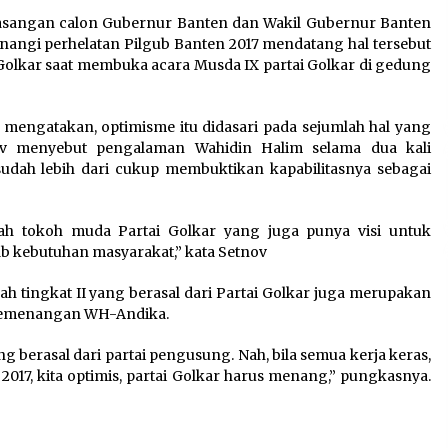
6 Agustus 2026
asangan calon Gubernur Banten dan Wakil Gubernur Banten
ngi perhelatan Pilgub Banten 2017 mendatang hal tersebut
Di Forum Internasional Majelis
Golkar saat membuka acara Musda IX partai Golkar di gedung
Persaudaraan Manusia,
t
Megawati Soekarnoputri
Tegaskan Kepemimpinan
 mengatakan, optimisme itu didasari pada sejumlah hal yang
Perempuan Bukan Dominasi,
nov menyebut pengalaman Wahidin Halim selama dua kali
Tapi Merawat Dan Merangkul
dah lebih dari cukup membuktikan kapabilitasnya sebagai
5 Agustus 2026
Wali Kota Serang Budi
ah tokoh muda Partai Golkar yang juga punya visi untuk
h
Rustandi Berikan
kebutuhan masyarakat,” kata Setnov
Penghargaan kepada
Pemenang Sayembara Logo
 tingkat II yang berasal dari Partai Golkar juga merupakan
HUT ke-19 Kota Serang
 kemenangan WH-Andika.
5 Agustus 2026
ng berasal dari partai pengusung. Nah, bila semua kerja keras,
2017, kita optimis, partai Golkar harus menang,” pungkasnya.