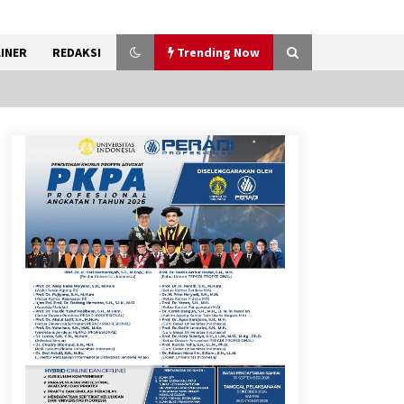
INER
REDAKSI
Trending Now
Kemenkum Malut Dorong
Perlindungan Hak Cipta Musik
di Era Digital, Sosialisasikan
Pencatatan Gratis dan
Penguatan Royalti
6 Agustus 2026
Dukung Ekosistem Kendaraan
Listrik, Wapres Dorong Link
and Match Pendidikan–
Industri
5 Agustus 2026