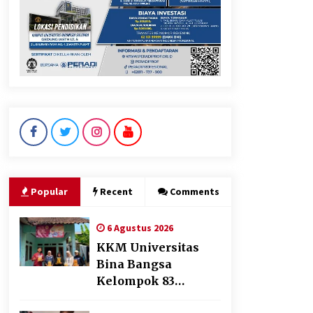
Jokowi Tetap Disambut
Hangat di NTT, Ahmad Ali:
Karya dan Pengabdiannya
Masih Dirasakan Masyarakat
5 Agustus 2026
Polres Cilegon Gelar Apel
Kesiapsiagaan Hadapi
Ancaman Kebakaran Akibat
Popular
Recent
Comments
Fenomena El Niño
5 Agustus 2026
6 Agustus 2026
KKM Universitas
Bina Bangsa
Kelompok 83
Laksanakan