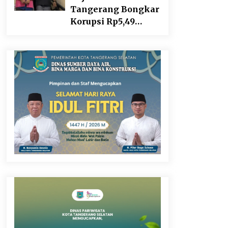
Tangerang Bongkar
Korupsi Rp5,49
Miliar: Sewa
Pesawat Fiktif, Eks
VP Angkasa Pura
Kargo Ditahan