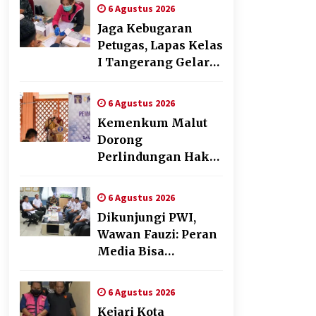
Pendampingan
6 Agustus 2026
Pembuatan Spanduk
Jaga Kebugaran
Sebagai Upaya
Petugas, Lapas Kelas
Memperkuat
I Tangerang Gelar
Pemasaran UMKM
Cek Kesehatan
di Desa Cempaka
Gratis dan Skrining
6 Agustus 2026
TB Lanjutan
Kemenkum Malut
Dorong
Perlindungan Hak
Cipta Musik di Era
Digital,
6 Agustus 2026
Sosialisasikan
Dikunjungi PWI,
Pencatatan Gratis
Wawan Fauzi: Peran
dan Penguatan
Media Bisa
Royalti
Berdampak Besar
hingga Fatal
6 Agustus 2026
Kejari Kota