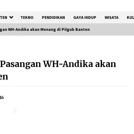
TEN
TEKNO
PENDIDIKAN
GAYA HIDUP
WISATA
KUL
gan WH-Andika akan Menang di Pilgub Banten
a
Jaga Kebugaran Petugas,
Lapas Kelas I Tangerang
s Pasangan WH-Andika akan
Gelar Cek Kesehatan Gratis
dan Skrining TB Lanjutan
en
6 Agustus 2026
16
:
Kejari Kota Tangerang
k
Bongkar Korupsi Rp5,49
Miliar: Sewa Pesawat Fiktif,
Eks VP Angkasa Pura Kargo
Ditahan