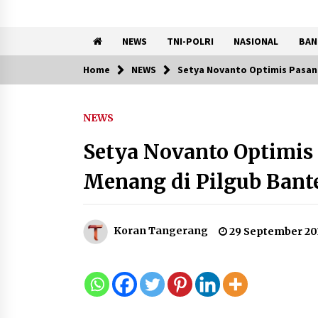
NEWS
TNI-POLRI
NASIONAL
BAN
Home
NEWS
Setya Novanto Optimis Pasan
Trending Now
NEWS
KKM Universitas Bina Bangs
Kelompok 83 Laksanakan
Setya Novanto Optimi
Pendampingan Pembuatan
Spanduk Sebagai Upaya
Menang di Pilgub Bant
Memperkuat Pemasaran
UMKM di Desa Cempaka
6 Agustus 2026
Koran Tangerang
29 September 20
Dikunjungi PWI, Wawan Fauzi
Peran Media Bisa Berdampa
Besar hingga Fatal
6 Agustus 2026