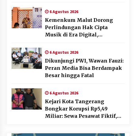
dan Skrining TB Lanjutan
6 Agustus 2026
Kemenkum Malut Dorong
Perlindungan Hak Cipta
Musik di Era Digital,
Sosialisasikan Pencatatan
Gratis dan Penguatan Royalti
6 Agustus 2026
Dikunjungi PWI, Wawan Fauzi:
Peran Media Bisa Berdampak
Besar hingga Fatal
6 Agustus 2026
Kejari Kota Tangerang
Bongkar Korupsi Rp5,49
Miliar: Sewa Pesawat Fiktif,
Eks VP Angkasa Pura Kargo
Ditahan