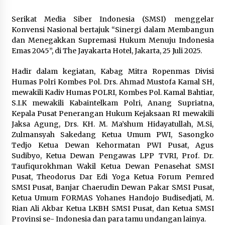
Di Forum Internasional Majelis
Persaudaraan Manusia, Megawati
Serikat Media Siber Indonesia (SMSI) menggelar
Soekarnoputri Tegaskan
Konvensi Nasional bertajuk “Sinergi dalam Membangun
Kepemimpinan Perempuan Bukan
dan Menegakkan Supremasi Hukum Menuju Indonesia
Dominasi, Tapi Merawat Dan
Emas 2045”, di The Jayakarta Hotel, Jakarta, 25 Juli 2025.
Merangkul
Hadir dalam kegiatan, Kabag Mitra Ropenmas Divisi
5 Agustus 2026
Humas Polri Kombes Pol. Drs. Ahmad Mustofa Kamal SH,
mewakili Kadiv Humas POLRI, Kombes Pol. Kamal Bahtiar,
Jokowi Tetap Disambut Hangat di
S.I.K mewakili Kabaintelkam Polri, Anang Supriatna,
NTT, Ahmad Ali: Karya dan
Kepala Pusat Penerangan Hukum Kejaksaan RI mewakili
Pengabdiannya Masih Dirasakan
Jaksa Agung, Drs. KH. M. Ma’shum Hidayatullah, M.Si,
Masyarakat
Zulmansyah Sakedang Ketua Umum PWI, Sasongko
5 Agustus 2026
Tedjo Ketua Dewan Kehormatan PWI Pusat, Agus
Sudibyo, Ketua Dewan Pengawas LPP TVRI, Prof. Dr.
Taufiqurokhman Wakil Ketua Dewan Penasehat SMSI
Respons Cepat Aduan Warga, Wali
Pusat, Theodorus Dar Edi Yoga Ketua Forum Pemred
Kota Serang Bantu Bedah Rumah
SMSI Pusat, Banjar Chaerudin Dewan Pakar SMSI Pusat,
Roboh Korban Bencana, Salurkan
Ketua Umum FORMAS Yohanes Handojo Budisedjati, M.
Bantuan Rp30 Juta
Rian Ali Akbar Ketua LKBH SMSI Pusat, dan Ketua SMSI
5 Agustus 2026
Provinsi se- Indonesia dan para tamu undangan lainya.