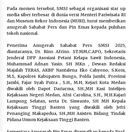
Pada momen tersebut, SMSI sebagai organisasi star up
Wali Kota Serang Budi Rustandi
media siber terbesar di dunia versi Menteri Pariwisata RI
Berikan Penghargaan kepada
dan Museum Rekor Indonesia (MURI), turut memberikan
Pemenang Sayembara Logo HUT ke-
anugerah Sahabat Pers dan Pin Emas kepada puluhan
19 Kota Serang
tokoh nasional.
5 Agustus 2026
Penerima Anugerah Sahabat Pers SMSI 2025,
diantaranya, Dr. Rino Afrino. ST.MM,C.APO, Sekretaris
Polres Cilegon Gelar Apel
Jenderal DPP Asosiasi Petani Kelapa Sawit Indonesia,
Kesiapsiagaan Hadapi Ancaman
Muhammad Adnan Yasin. SH MKn , Dewan Redaksi
Kebakaran Akibat Fenomena El Niño
Majalah TERAS, AKBP Nantalena Eko Cahyono, S.Kom,
5 Agustus 2026
M.S, Kapolres Kabupaten Bungo, Polda Jambi, Provinsi
Jambi, Fajar Syah Putra , S.H., M.H, Kejari Kota Medan
diwakili oleh Dapot Dariarma, SH.,MH Kasi Intelijen
Kejaksaan Negeri Medan, Afni Carolina, S.H., M.H.Kajari
Lampung Selatan, serta Dr. Siswanto, SH MH Kepala
Kejaksaan Tinggi Banten yang diwakili oleh Jefri
Penanging Makapedua, SH.,MH Asisten Bidang Tindak
Pidana Umum Kejaksaan Tinggi Banten.
Sementara Anugerah Pin Emas disematkan kepada Prof.