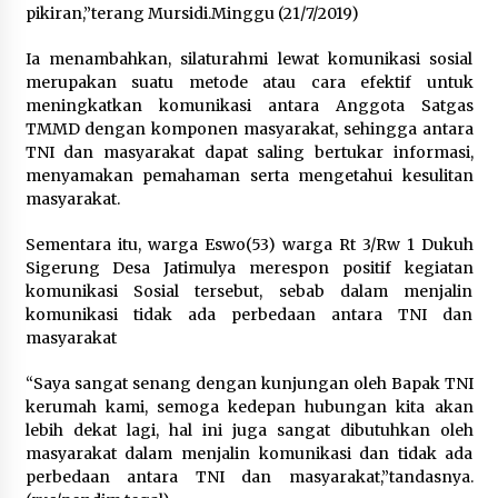
pikiran,”terang Mursidi.Minggu (21/7/2019)
Registrasi Indonesia Sports Summit
Ia menambahkan, silaturahmi lewat komunikasi sosial
2026 Resmi Dibuka, Siap Hadirkan
merupakan suatu metode atau cara efektif untuk
Pengalaman Beyond the Game
meningkatkan komunikasi antara Anggota Satgas
8 Agustus 2026
TMMD dengan komponen masyarakat, sehingga antara
TNI dan masyarakat dapat saling bertukar informasi,
menyamakan pemahaman serta mengetahui kesulitan
masyarakat.
Timnas Indonesia Diharapkan
Bangkit Usai Takluk dari Vietnam di
Sementara itu, warga Eswo(53) warga Rt 3/Rw 1 Dukuh
Piala AFF 2026
Sigerung Desa Jatimulya merespon positif kegiatan
8 Agustus 2026
komunikasi Sosial tersebut, sebab dalam menjalin
komunikasi tidak ada perbedaan antara TNI dan
masyarakat
Penanganan Kebakaran Gedung
“Saya sangat senang dengan kunjungan oleh Bapak TNI
Dinas Teknis Masuk Tahap Akhir,
kerumah kami, semoga kedepan hubungan kita akan
Tak Ada Korban Jiwa
lebih dekat lagi, hal ini juga sangat dibutuhkan oleh
8 Agustus 2026
masyarakat dalam menjalin komunikasi dan tidak ada
perbedaan antara TNI dan masyarakat,”tandasnya.