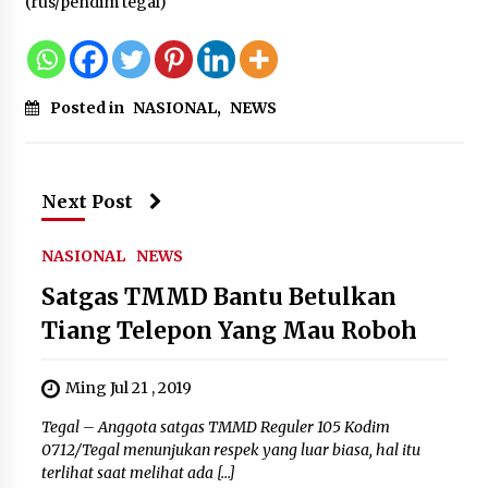
(rus/pendim tegal)
Kebakaran Gedung Dinas Teknis
Abdul Muis Dipadamkan, Layanan
Publik Tetap Berjalan
8 Agustus 2026
Posted in
NASIONAL
,
NEWS
12 Coklat Terbaik dan Enak di
Next Post
Pasaran
8 Agustus 2026
NASIONAL
NEWS
Satgas TMMD Bantu Betulkan
Tiang Telepon Yang Mau Roboh
9 Kopi Botol Terbaik yang Praktis
untuk Menemani Aktivitas
Ming Jul 21 , 2019
8 Agustus 2026
Tegal – Anggota satgas TMMD Reguler 105 Kodim
0712/Tegal menunjukan respek yang luar biasa, hal itu
terlihat saat melihat ada […]