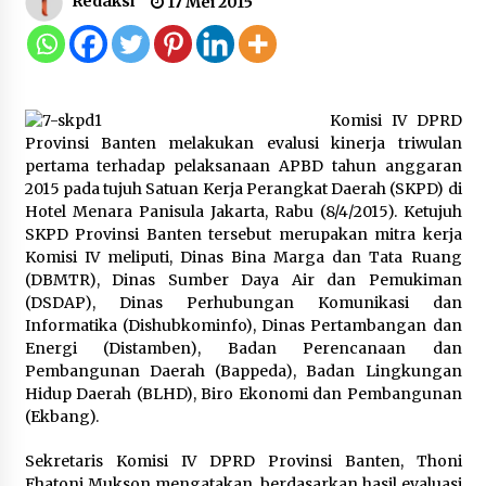
Redaksi
17 Mei 2015
Dukung Ekosistem Kendaraan
Listrik, Wapres Dorong Link and
Match Pendidikan–Industri
5 Agustus 2026
Komisi IV DPRD
Provinsi Banten melakukan evalusi kinerja triwulan
pertama terhadap pelaksanaan APBD tahun anggaran
Marak Kecelakaan Kapal, Puan
2015 pada tujuh Satuan Kerja Perangkat Daerah (SKPD) di
Soroti Minimnya Faktor Keamanan
Hotel Menara Panisula Jakarta, Rabu (8/4/2015). Ketujuh
Transportasi Laut
SKPD Provinsi Banten tersebut merupakan mitra kerja
Komisi IV meliputi, Dinas Bina Marga dan Tata Ruang
5 Agustus 2026
(DBMTR), Dinas Sumber Daya Air dan Pemukiman
(DSDAP), Dinas Perhubungan Komunikasi dan
Informatika (Dishubkominfo), Dinas Pertambangan dan
Di Forum Internasional Majelis
Energi (Distamben), Badan Perencanaan dan
Persaudaraan Manusia, Megawati
Pembangunan Daerah (Bappeda), Badan Lingkungan
Soekarnoputri Tegaskan
Hidup Daerah (BLHD), Biro Ekonomi dan Pembangunan
Kepemimpinan Perempuan Bukan
(Ekbang).
Dominasi, Tapi Merawat Dan
Merangkul
Sekretaris Komisi IV DPRD Provinsi Banten, Thoni
Fhatoni Mukson mengatakan, berdasarkan hasil evaluasi
5 Agustus 2026