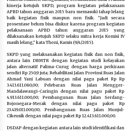
kinerja ketujuh SKPD, program kegiatan pelaksanaan
APBD tahun anggaran 2015 baru memasuki tahap lelang
Jokowi Tetap Disambut Hangat di
baik kegiatan fisik maupun non fisik. “Jadi secara
NTT, Ahmad Ali: Karya dan
prosentase belum bisa diukur karena program kegiatan
Pengabdiannya Masih Dirasakan
pelaksanaan APBD tahun anggaran 2015 yang
Masyarakat
dilaksanakan ketujuh SKPD selaku mitra kerja Komisi IV
5 Agustus 2026
masih lelang,” kata Thoni, Kamis (9/4/2015).
SKPD yang melaksanakan kegiatan fisik dan non fisik,
Respons Cepat Aduan Warga, Wali
antara lain DBMTR dengan kegiatan studi kelayakan
Kota Serang Bantu Bedah Rumah
jalan alternatif Palima-Curug dengan harga perkiraan
Roboh Korban Bencana, Salurkan
sendiri Rp 250,9 juta; Rehabilitasi Jalan Provinsi Ruas Jalan
Bantuan Rp30 Juta
Ahmad Yani Labuan dengan nilai pagu paket Rp Rp
5 Agustus 2026
3.413.611.080,00; Pelebaran Ruas Jalan Mengger-
Mandalawangi-Caringin dengan nilai pagu paket Rp
4.913.611.000,00; Pembangunan Ruas Jalan Serdang-
Wali Kota Serang Budi Rustandi
Bojonegara-Merak dengan nilai pagu paket Rp
Berikan Penghargaan kepada
23.419.011.000,00; Pembangunan Ruas Jalan Munjul-
Pemenang Sayembara Logo HUT ke-
Cikeusik dengan nilai pagu paket Rp 12.413.611.000,00.
19 Kota Serang
5 Agustus 2026
DSDAP dengan kegiatan antara lain studi identifikasi dan