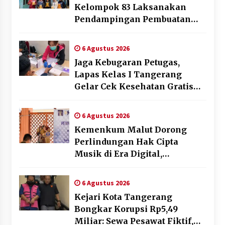
Kelompok 83 Laksanakan
Pendampingan Pembuatan
Spanduk Sebagai Upaya
Memperkuat Pemasaran
6 Agustus 2026
UMKM di Desa Cempaka
Jaga Kebugaran Petugas,
Lapas Kelas I Tangerang
Gelar Cek Kesehatan Gratis
dan Skrining TB Lanjutan
6 Agustus 2026
Kemenkum Malut Dorong
Perlindungan Hak Cipta
Musik di Era Digital,
Sosialisasikan Pencatatan
Gratis dan Penguatan Royalti
6 Agustus 2026
Kejari Kota Tangerang
Bongkar Korupsi Rp5,49
Miliar: Sewa Pesawat Fiktif,