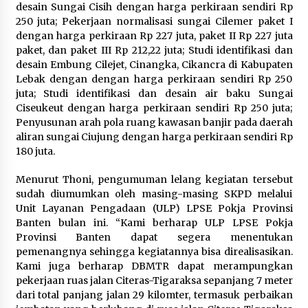
desain Sungai Cisih dengan harga perkiraan sendiri Rp
250 juta; Pekerjaan normalisasi sungai Cilemer paket I
Polres Cilegon Gelar Apel
dengan harga perkiraan Rp 227 juta, paket II Rp 227 juta
Kesiapsiagaan Hadapi Ancaman
paket, dan paket III Rp 212,22 juta; Studi identifikasi dan
Kebakaran Akibat Fenomena El Niño
desain Embung Cilejet, Cinangka, Cikancra di Kabupaten
5 Agustus 2026
Lebak dengan dengan harga perkiraan sendiri Rp 250
juta; Studi identifikasi dan desain air baku Sungai
Ciseukeut dengan harga perkiraan sendiri Rp 250 juta;
Penyusunan arah pola ruang kawasan banjir pada daerah
Pemkot Cilegon Sampaikan
aliran sungai Ciujung dengan harga perkiraan sendiri Rp
Rancangan KUA PPAS 2027,
180 juta.
Pendapatan Ditarget Rp2,03 Triliun
5 Agustus 2026
Menurut Thoni, pengumuman lelang kegiatan tersebut
sudah diumumkan oleh masing-masing SKPD melalui
Unit Layanan Pengadaan (ULP) LPSE Pokja Provinsi
Banten bulan ini. “Kami berharap ULP LPSE Pokja
Provinsi Banten dapat segera menentukan
pemenangnya sehingga kegiatannya bisa direalisasikan.
Kami juga berharap DBMTR dapat merampungkan
pekerjaan ruas jalan Citeras-Tigaraksa sepanjang 7 meter
dari total panjang jalan 29 kilomter, termasuk perbaikan