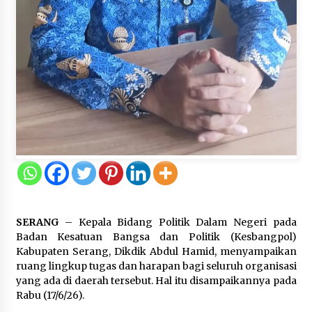
Kejari Kota Tangerang Bongkar
Korupsi Rp5,49 Miliar: Sewa Pesawat
Fiktif, Eks VP Angkasa Pura Kargo
Ditahan
6 Agustus 2026
Dukung Ekosistem Kendaraan
Listrik, Wapres Dorong Link and
Match Pendidikan–Industri
5 Agustus 2026
Marak Kecelakaan Kapal, Puan
SERANG
– Kepala Bidang Politik Dalam Negeri pada
Soroti Minimnya Faktor Keamanan
Badan Kesatuan Bangsa dan Politik (Kesbangpol)
Transportasi Laut
Kabupaten Serang, Dikdik Abdul Hamid, menyampaikan
5 Agustus 2026
ruang lingkup tugas dan harapan bagi seluruh organisasi
yang ada di daerah tersebut. Hal itu disampaikannya pada
Rabu (17/6/26).