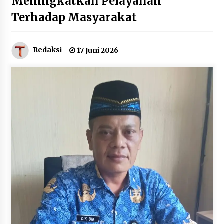
Meningkatkan Pelayanan
Jaga Kebugaran Petugas, Lapas
Terhadap Masyarakat
Kelas I Tangerang Gelar Cek
Kesehatan Gratis dan Skrining TB
Lanjutan
Redaksi
17 Juni 2026
6 Agustus 2026
Kemenkum Malut Dorong
Perlindungan Hak Cipta Musik di Era
Digital, Sosialisasikan Pencatatan
Gratis dan Penguatan Royalti
6 Agustus 2026
Dikunjungi PWI, Wawan Fauzi: Peran
Media Bisa Berdampak Besar
hingga Fatal
6 Agustus 2026