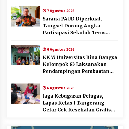
, Perumdam TKR Didesak
Transparan
7 Agustus 2026
Sarana PAUD Diperkuat,
Tangsel Dorong Angka
Partisipasi Sekolah Terus
Meningkat
6 Agustus 2026
KKM Universitas Bina Bangsa
Kelompok 83 Laksanakan
Pendampingan Pembuatan
Spanduk Sebagai Upaya
Memperkuat Pemasaran
6 Agustus 2026
UMKM di Desa Cempaka
Jaga Kebugaran Petugas,
Lapas Kelas I Tangerang
Gelar Cek Kesehatan Gratis
dan Skrining TB Lanjutan