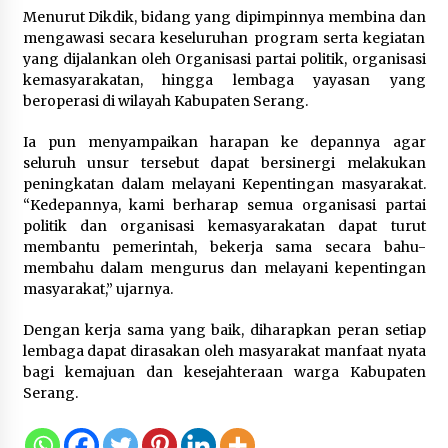
Di Forum Internasional Majelis
Menurut Dikdik, bidang yang dipimpinnya membina dan
Persaudaraan Manusia, Megawati
mengawasi secara keseluruhan program serta kegiatan
Soekarnoputri Tegaskan
yang dijalankan oleh Organisasi partai politik, organisasi
Kepemimpinan Perempuan Bukan
kemasyarakatan, hingga lembaga yayasan yang
Dominasi, Tapi Merawat Dan
beroperasi di wilayah Kabupaten Serang.
Merangkul
5 Agustus 2026
Ia pun menyampaikan harapan ke depannya agar
seluruh unsur tersebut dapat bersinergi melakukan
Jokowi Tetap Disambut Hangat di
peningkatan dalam melayani Kepentingan masyarakat.
NTT, Ahmad Ali: Karya dan
“Kedepannya, kami berharap semua organisasi partai
Pengabdiannya Masih Dirasakan
politik dan organisasi kemasyarakatan dapat turut
Masyarakat
membantu pemerintah, bekerja sama secara bahu-
membahu dalam mengurus dan melayani kepentingan
5 Agustus 2026
masyarakat,” ujarnya.
Dengan kerja sama yang baik, diharapkan peran setiap
lembaga dapat dirasakan oleh masyarakat manfaat nyata
bagi kemajuan dan kesejahteraan warga Kabupaten
Serang.