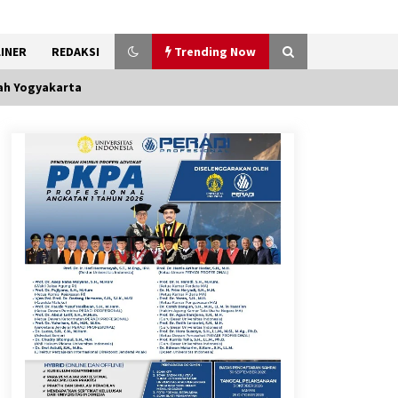
INER
REDAKSI
Trending Now
ah Yogyakarta
Kemenkum Malut Ikuti ‘Pasti
Ada Solusi’, Menkum Dorong
Transformasi Digital
7 Agustus 2026
Pemanfaatan Limbah Galon
Bekas, Lapas Banjar Tanam
200 Pohon Cabai Dukung
Program Ketahanan Pangan
7 Agustus 2026