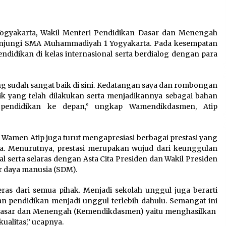
Sarana PAUD Diperkuat,
Tangsel Dorong Angka
n
Partisipasi Sekolah Terus
Yogyakarta, Wakil Menteri Pendidikan Dasar dan Menengah
Meningkat
unjungi SMA Muhammadiyah 1 Yogyakarta. Pada kesempatan
7 Agustus 2026
didikan di kelas internasional serta berdialog dengan para
g sudah sangat baik di sini. Kedatangan saya dan rombongan
Kemenkum Malut Dorong
baik yang telah dilakukan serta menjadikannya sebagai bahan
Perlindungan Hak Cipta Musik
pendidikan ke depan,” ungkap Wamendikdasmen, Atip
di Era Digital, Sosialisasikan
Pencatatan Gratis dan
Penguatan Royalti
 Wamen Atip juga turut mengapresiasi berbagai prestasi yang
6 Agustus 2026
a. Menurutnya, prestasi merupakan wujud dari keunggulan
 serta selaras dengan Asta Cita Presiden dan Wakil Presiden
 daya manusia (SDM).
keras dari semua pihak. Menjadi sekolah unggul juga berarti
an pendidikan menjadi unggul terlebih dahulu. Semangat ini
 Dasar dan Menengah (Kemendikdasmen) yaitu menghasilkan
ualitas,” ucapnya.