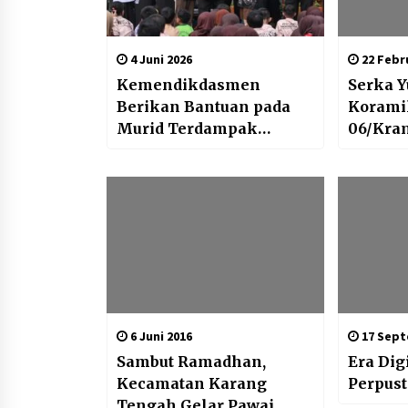
4 Juni 2026
22 Febru
Kemendikdasmen
Serka Y
Berikan Bantuan pada
Korami
Murid Terdampak
06/Kra
Kebakaran di
Edukasi
Kemayoran
Bullyin
Penang
Kekera
Lingku
6 Juni 2016
17 Sept
Sambut Ramadhan,
Era Dig
Kecamatan Karang
Perpust
Tengah Gelar Pawai