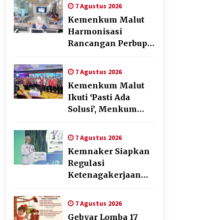
Penyusunan Produk
7 Agustus 2026
Hukum Daerah
Kemenkum Malut
Harmonisasi
Rancangan Perbup
Pengadaan Barang
dan Jasa pada BUMD
7 Agustus 2026
Halteng
Kemenkum Malut
Ikuti ‘Pasti Ada
Solusi’, Menkum
Dorong
Transformasi
7 Agustus 2026
Digital
Kemnaker Siapkan
Regulasi
Ketenagakerjaan
yang Selaras
dengan Tantangan
7 Agustus 2026
Dunia Kerja Modern
Gebyar Lomba 17