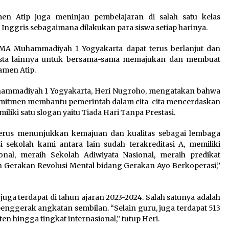
en Atip juga meninjau pembelajaran di salah satu kelas
a Inggris sebagaimana dilakukan para siswa setiap harinya.
SMA Muhammadiyah 1 Yogyakarta dapat terus berlanjut dan
asta lainnya untuk bersama-sama memajukan dan membuat
amen Atip.
ammadiyah 1 Yogyakarta, Heri Nugroho, mengatakan bahwa
mitmen membantu pemerintah dalam cita-cita mencerdaskan
liki satu slogan yaitu Tiada Hari Tanpa Prestasi.
 terus menunjukkan kemajuan dan kualitas sebagai lembaga
 sekolah kami antara lain sudah terakreditasi A, memiliki
onal, meraih Sekolah Adiwiyata Nasional, meraih predikat
Gerakan Revolusi Mental bidang Gerakan Ayo Berkoperasi,”
ga terdapat di tahun ajaran 2023-2024. Salah satunya adalah
penggerak angkatan sembilan. “Selain guru, juga terdapat 513
ten hingga tingkat internasional,” tutup Heri.