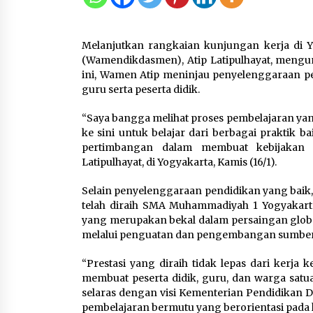
Tagihan Air Tanpa
Pemakaian, Terungkap Ada
Transisi Panjang Pengelolaa
Melanjutkan rangkaian kunjungan kerja di 
, Perumdam TKR Didesak
(Wamendikdasmen), Atip Latipulhayat, meng
Transparan
ini, Wamen Atip meninjau penyelenggaraan pen
7 Agustus 2026
guru serta peserta didik.
“Saya bangga melihat proses pembelajaran yan
Jaga Kebugaran Petugas,
ke sini untuk belajar dari berbagai praktik 
Lapas Kelas I Tangerang
pertimbangan dalam membuat kebijakan 
Gelar Cek Kesehatan Gratis
Latipulhayat, di Yogyakarta, Kamis (16/1).
dan Skrining TB Lanjutan
6 Agustus 2026
Selain penyelenggaraan pendidikan yang baik,
telah diraih SMA Muhammadiyah 1 Yogyakart
yang merupakan bekal dalam persaingan global
melalui penguatan dan pengembangan sumber
“Prestasi yang diraih tidak lepas dari kerja 
membuat peserta didik, guru, dan warga satu
selaras dengan visi Kementerian Pendidikan
pembelajaran bermutu yang berorientasi pada k