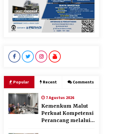
KKM Universitas Bina Bangsa
Kelompok 83 Laksanakan
Pendampingan Pembuatan
Spanduk Sebagai Upaya
Memperkuat Pemasaran
UMKM di Desa Cempaka
6 Agustus 2026
Dikunjungi PWI, Wawan Fauzi:
Peran Media Bisa Berdampak
Besar hingga Fatal
6 Agustus 2026
Popular
Recent
Comments
7 Agustus 2026
Kemenkum Malut
Perkuat Kompetensi
Perancang melalui
Pendalaman Materi