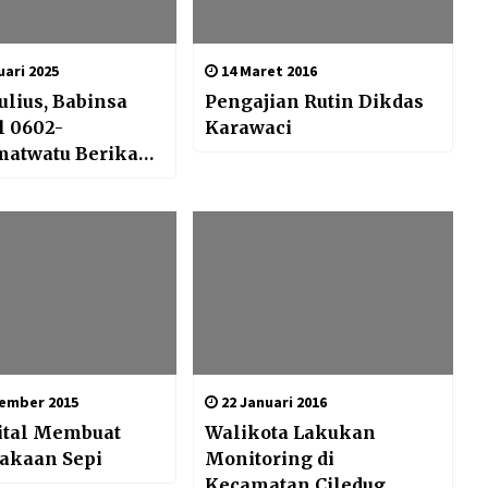
ari 2025
14 Maret 2016
ulius, Babinsa
Pengajian Rutin Dikdas
l 0602-
Karawaci
matwatu Berikan
 tentang
g dan
gulangan
san di
ngan Sekolah
ember 2015
22 Januari 2016
ital Membuat
Walikota Lakukan
akaan Sepi
Monitoring di
Kecamatan Ciledug