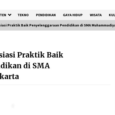
TEN
TEKNO
PENDIDIKAN
GAYA HIDUP
WISATA
KUL
asi Praktik Baik Penyelenggaraan Pendidikan di SMA Muhammadiy
Kemenkum Malut
Harmonisasi Rancangan
asi Praktik Baik
Perbup Pengadaan Barang
dan Jasa pada BUMD Halteng
idikan di SMA
7 Agustus 2026
karta
Gebyar Lomba 17 Agustus
RSUD Tigaraksa, Semarakkan
HUT RI dengan Nuansa
Kebersamaan
7 Agustus 2026