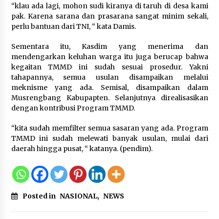
“klau ada lagi, mohon sudi kiranya di taruh di desa kami
5 Agustus 2026
pak. Karena sarana dan prasarana sangat minim sekali,
perlu bantuan dari TNI, “ kata Damis.
Jokowi Tetap Disambut Hangat di
NTT, Ahmad Ali: Karya dan
Sementara itu, Kasdim yang menerima dan
Pengabdiannya Masih Dirasakan
mendengarkan keluhan warga itu juga berucap bahwa
Masyarakat
kegaitan TMMD ini sudah sesuai prosedur. Yakni
5 Agustus 2026
tahapannya, semua usulan disampaikan melalui
meknisme yang ada. Semisal, disampaikan dalam
Musrengbang Kabupapten. Selanjutnya direalisasikan
Respons Cepat Aduan Warga, Wali
dengan kontribusi Program TMMD.
Kota Serang Bantu Bedah Rumah
Roboh Korban Bencana, Salurkan
“kita sudah memfilter semua sasaran yang ada. Program
Bantuan Rp30 Juta
TMMD ini sudah melewati banyak usulan, mulai dari
5 Agustus 2026
daerah hingga pusat, “ katanya. (pendim).
Wali Kota Serang Budi Rustandi
Berikan Penghargaan kepada
Pemenang Sayembara Logo HUT ke-
Posted in
NASIONAL
,
NEWS
19 Kota Serang