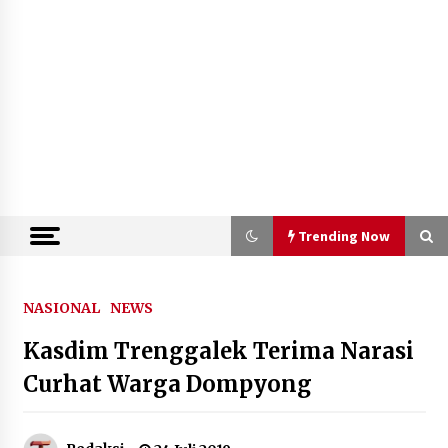
Trending Now
Trending Now
NASIONAL
NEWS
Kasdim Trenggalek Terima Narasi
Kejari Kota Tangerang Bongkar
Korupsi Rp5,49 Miliar: Sewa Pesawat
Curhat Warga Dompyong
Fiktif, Eks VP Angkasa Pura Kargo
Ditahan
6 Agustus 2026