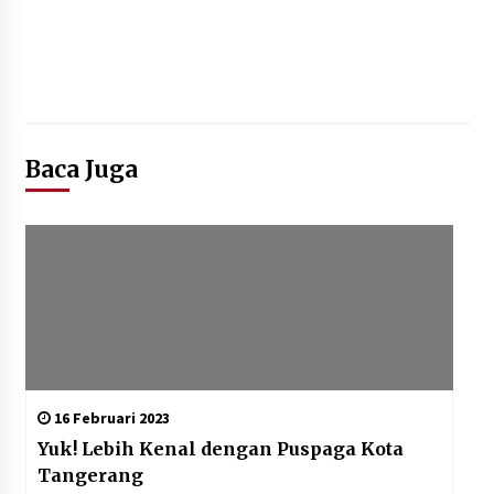
“Anak Kades Jadi Kaur Keuangan?
Skandal Nepotisme Desa Buaran
Bambu Meledak!”
5 Agustus 2026
Baca Juga
Mengenal Lebih Dekat: H. Salbini,
Tokoh Tangsel Penjaga Nilai dan
Pembangun Harapan Warga
Pamulang
5 Agustus 2026
16 Februari 2023
Yuk! Lebih Kenal dengan Puspaga Kota
Tangerang