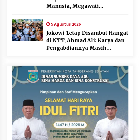
Manusia, Megawati
Soekarnoputri Tegaskan
Kepemimpinan Perempuan
5 Agustus 2026
Bukan Dominasi, Tapi
Jokowi Tetap Disambut Hangat
Merawat Dan Merangkul
di NTT, Ahmad Ali: Karya dan
Pengabdiannya Masih
Dirasakan Masyarakat