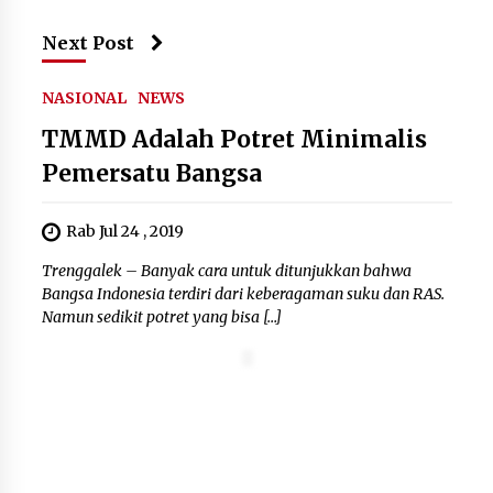
5 Agustus 2026
Next Post
Polres Cilegon Gelar Apel
Kesiapsiagaan Hadapi Ancaman
NASIONAL
NEWS
Kebakaran Akibat Fenomena El Niño
TMMD Adalah Potret Minimalis
5 Agustus 2026
Pemersatu Bangsa
Pemkot Cilegon Sampaikan
Rab Jul 24 , 2019
Rancangan KUA PPAS 2027,
Pendapatan Ditarget Rp2,03 Triliun
Trenggalek – Banyak cara untuk ditunjukkan bahwa
Bangsa Indonesia terdiri dari keberagaman suku dan RAS.
5 Agustus 2026
Namun sedikit potret yang bisa […]
Melalui Ikrar Napiter, Lapas Cilegon
Dorong Reintegrasi Sosial
Berlandaskan Nilai Kebangsaan
5 Agustus 2026