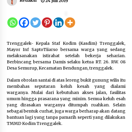
Redaksi
24 Juli 2019
Dukung Ekosistem Kendaraan
Listrik, Wapres Dorong Link and
Match Pendidikan–Industri
5 Agustus 2026
Trenggalek- Kepala Staf Kodim (Kasdim) Trenggalek,
Mayor Inf SaptoTiiarso bersama warga yang sedang
melaksanakan istirahat setelah bekerja seharian.
Marak Kecelakaan Kapal, Puan
Berbincang bersama Damis selaku ketua RT. 26. RW. 08
Soroti Minimnya Faktor Keamanan
Desa Semurup, Kecamatan Bendungan, trenggalek.
Transportasi Laut
5 Agustus 2026
Dalam obrolan santai di atas lereng bukit gunung wilis itu
membahas seputaran keluh kesah yang dialami
warganya. Mulai dari kebutuhan akses jalan, fasilitas
umum hingga prasarana yang minim. Semua keluh esah
Di Forum Internasional Majelis
yang dirasakan warganya ditumpah ruahkan. Selain
Persaudaraan Manusia, Megawati
sebagai bentuk curhat, juga warga berharap akan datang
Soekarnoputri Tegaskan
bantuan lagi yang tanpa pamarih seperti yang dilakukan
Kepemimpinan Perempuan Bukan
TMMD Kodim Trenggalek.
Dominasi, Tapi Merawat Dan
Merangkul