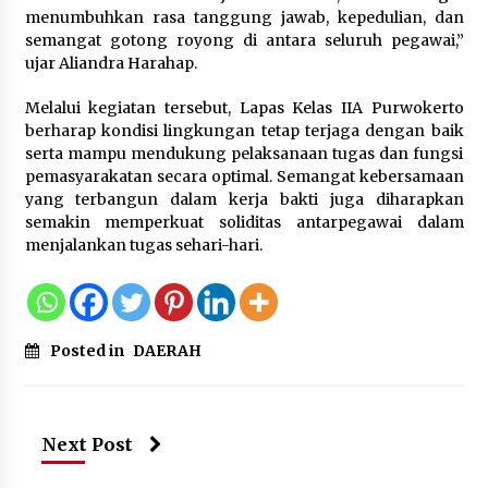
menumbuhkan rasa tanggung jawab, kepedulian, dan
Wali Kota Serang Budi Rustandi
semangat gotong royong di antara seluruh pegawai,”
Berikan Penghargaan kepada
ujar Aliandra Harahap.
Pemenang Sayembara Logo HUT ke-
19 Kota Serang
Melalui kegiatan tersebut, Lapas Kelas IIA Purwokerto
berharap kondisi lingkungan tetap terjaga dengan baik
5 Agustus 2026
serta mampu mendukung pelaksanaan tugas dan fungsi
pemasyarakatan secara optimal. Semangat kebersamaan
Polres Cilegon Gelar Apel
yang terbangun dalam kerja bakti juga diharapkan
Kesiapsiagaan Hadapi Ancaman
semakin memperkuat soliditas antarpegawai dalam
Kebakaran Akibat Fenomena El Niño
menjalankan tugas sehari-hari.
5 Agustus 2026
Posted in
DAERAH
Next Post