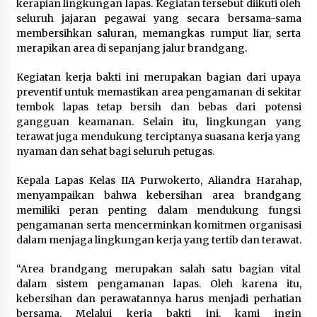
kerapian lingkungan lapas. Kegiatan tersebut diikuti oleh
Di Forum Internasional Majelis
seluruh jajaran pegawai yang secara bersama-sama
Persaudaraan Manusia, Megawati
membersihkan saluran, memangkas rumput liar, serta
Soekarnoputri Tegaskan
merapikan area di sepanjang jalur brandgang.
Kepemimpinan Perempuan Bukan
Dominasi, Tapi Merawat Dan
Kegiatan kerja bakti ini merupakan bagian dari upaya
Merangkul
preventif untuk memastikan area pengamanan di sekitar
5 Agustus 2026
tembok lapas tetap bersih dan bebas dari potensi
gangguan keamanan. Selain itu, lingkungan yang
Jokowi Tetap Disambut Hangat di
terawat juga mendukung terciptanya suasana kerja yang
NTT, Ahmad Ali: Karya dan
nyaman dan sehat bagi seluruh petugas.
Pengabdiannya Masih Dirasakan
Masyarakat
Kepala Lapas Kelas IIA Purwokerto, Aliandra Harahap,
menyampaikan bahwa kebersihan area brandgang
5 Agustus 2026
memiliki peran penting dalam mendukung fungsi
pengamanan serta mencerminkan komitmen organisasi
Respons Cepat Aduan Warga, Wali
dalam menjaga lingkungan kerja yang tertib dan terawat.
Kota Serang Bantu Bedah Rumah
Roboh Korban Bencana, Salurkan
“Area brandgang merupakan salah satu bagian vital
Bantuan Rp30 Juta
dalam sistem pengamanan lapas. Oleh karena itu,
kebersihan dan perawatannya harus menjadi perhatian
5 Agustus 2026
bersama. Melalui kerja bakti ini, kami ingin