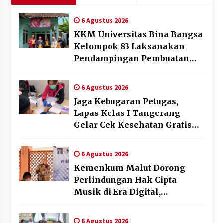
6 Agustus 2026
KKM Universitas Bina Bangsa
Kelompok 83 Laksanakan
Pendampingan Pembuatan
Spanduk Sebagai Upaya
Memperkuat Pemasaran
6 Agustus 2026
UMKM di Desa Cempaka
Jaga Kebugaran Petugas,
Lapas Kelas I Tangerang
Gelar Cek Kesehatan Gratis
dan Skrining TB Lanjutan
6 Agustus 2026
Kemenkum Malut Dorong
Perlindungan Hak Cipta
Musik di Era Digital,
Sosialisasikan Pencatatan
Gratis dan Penguatan Royalti
6 Agustus 2026