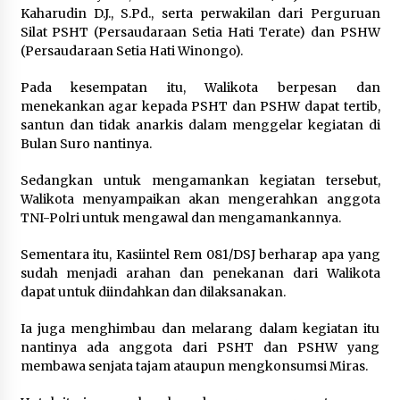
Festival Lembah Baliem Perkuat
Kaharudin D.J., S.Pd., serta perwakilan dari Perguruan
Ekonomi Masyarakat Papua
Silat PSHT (Persaudaraan Setia Hati Terate) dan PSHW
Pegunungan
(Persaudaraan Setia Hati Winongo).
8 Agustus 2026
Pada kesempatan itu, Walikota berpesan dan
menekankan agar kepada PSHT dan PSHW dapat tertib,
santun dan tidak anarkis dalam menggelar kegiatan di
Bakteri Yogurt, Kenali Manfaatnya
Bulan Suro nantinya.
untuk Kesehatan Pencernaan
Sedangkan untuk mengamankan kegiatan tersebut,
8 Agustus 2026
Walikota menyampaikan akan mengerahkan anggota
TNI-Polri untuk mengawal dan mengamankannya.
Sementara itu, Kasiintel Rem 081/DSJ berharap apa yang
Perawatan PCOS yang Efektif untuk
sudah menjadi arahan dan penekanan dari Walikota
Menjaga Kesuburan
dapat untuk diindahkan dan dilaksanakan.
8 Agustus 2026
Ia juga menghimbau dan melarang dalam kegiatan itu
nantinya ada anggota dari PSHT dan PSHW yang
membawa senjata tajam ataupun mengkonsumsi Miras.