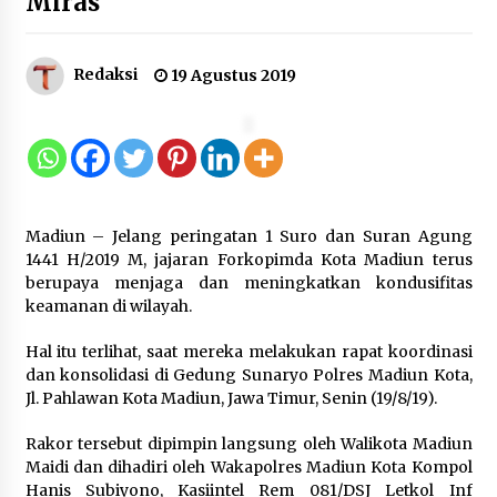
Miras
12 Coklat Terbaik dan Enak di
Pasaran
8 Agustus 2026
Redaksi
19 Agustus 2019
9 Kopi Botol Terbaik yang Praktis
untuk Menemani Aktivitas
8 Agustus 2026
Madiun – Jelang peringatan 1 Suro dan Suran Agung
1441 H/2019 M, jajaran Forkopimda Kota Madiun terus
berupaya menjaga dan meningkatkan kondusifitas
keamanan di wilayah.
Kemenpar Turut Perkuat
Hal itu terlihat, saat mereka melakukan rapat koordinasi
Pengembangan KEK Samota
dan konsolidasi di Gedung Sunaryo Polres Madiun Kota,
sebagai Destinasi Wisata Bahari
Jl. Pahlawan Kota Madiun, Jawa Timur, Senin (19/8/19).
Berkelas Dunia
Rakor tersebut dipimpin langsung oleh Walikota Madiun
8 Agustus 2026
Maidi dan dihadiri oleh Wakapolres Madiun Kota Kompol
Hanis Subiyono, Kasiintel Rem 081/DSJ Letkol Inf