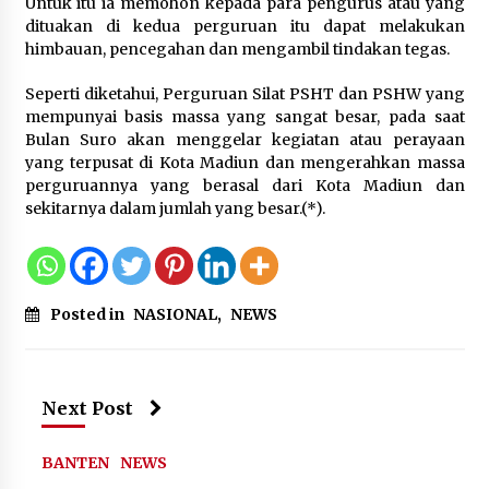
Wamenhan Pimpin Prosesi
Untuk itu ia memohon kepada para pengurus atau yang
Pelantikan dan Sertijab Pejabat
dituakan di kedua perguruan itu dapat melakukan
Tinggi Kemhan
himbauan, pencegahan dan mengambil tindakan tegas.
8 Agustus 2026
Seperti diketahui, Perguruan Silat PSHT dan PSHW yang
mempunyai basis massa yang sangat besar, pada saat
Bulan Suro akan menggelar kegiatan atau perayaan
DPD Partai Gerakan Rakyat Kota
yang terpusat di Kota Madiun dan mengerahkan massa
Tangerang Gelar Konsolidasi
perguruannya yang berasal dari Kota Madiun dan
Internal Jelang Pemilu 2029
sekitarnya dalam jumlah yang besar.(*).
8 Agustus 2026
Posted in
NASIONAL
,
NEWS
Next Post
BANTEN
NEWS