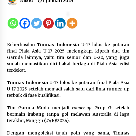
Naser
1 Januari 2025
12 Coklat Terbaik dan Enak di
Pasaran
8 Agustus 2026
Keberhasilan
Timnas Indonesia
U-17 lolos ke putaran
9 Kopi Botol Terbaik yang Praktis
final Piala Asia U-17 2025 melengkapi kiprah dua tim
untuk Menemani Aktivitas
Garuda lainnya, yaitu tim senior dan U-20, yang juga
sudah memastikan diri bakal berlaga di Piala Asia edisi
8 Agustus 2026
terdekat.
Timnas Indonesia
U-17 lolos ke putaran final Piala Asia
U-17 2025 setelah menjadi salah satu dari lima runner-up
Kemenpar Turut Perkuat
terbaik di fase kualifikasi.
Pengembangan KEK Samota
sebagai Destinasi Wisata Bahari
Tim Garuda Muda menjadi
runner-up
Grup G setelah
Berkelas Dunia
bermain imbang tanpa gol melawan Australia di laga
terakhir, Minggu (27/10/2024).
8 Agustus 2026
Dengan mengoleksi tujuh poin yang sama, Timnas