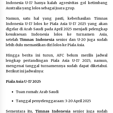
Festival Lembah Baliem Perkuat
Indonesia U-17 hanya kalah agresivitas gol ketimbang
Ekonomi Masyarakat Papua
Australia yang lolos sebagai juara grup.
Pegunungan
Namun, satu hal yang pasti, keberhasilan Timnas
8 Agustus 2026
Indonesia U-17 lolos ke Piala Asia U-17 2025 yang akan
digelar di Arab Saudi pada April 2025 menjadi pelengkap
kesuksesan Indonesia lolos ke turnamen Asia,
setelah
Timnas Indonesia
senior dan U-20 juga sudah
Bakteri Yogurt, Kenali Manfaatnya
lebih dulu memastikan diri lolos ke Piala Asia.
untuk Kesehatan Pencernaan
8 Agustus 2026
Hingga berita ini turun, AFC belum merilis jadwal
lengkap pertandingan Piala Asia U-17 2025, namun,
mengenai tanggal turnamennya sudah dapat diketahui.
Berikut ini jadwalnya:
Perawatan PCOS yang Efektif untuk
Piala Asia U-17 2025
Menjaga Kesuburan
8 Agustus 2026
Tuan rumah: Arab Saudi
Tanggal penyelenggaraan: 3-20 April 2025
Sementara itu,
Timnas Indonesia
senior juga sudah