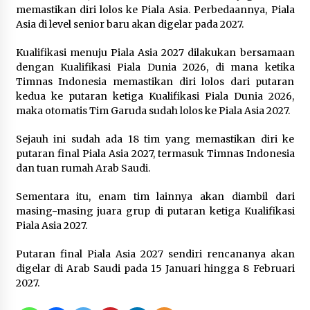
Wamenhan Pimpin Prosesi
memastikan diri lolos ke Piala Asia. Perbedaannya, Piala
Pelantikan dan Sertijab Pejabat
Asia di level senior baru akan digelar pada 2027.
Tinggi Kemhan
8 Agustus 2026
Kualifikasi menuju Piala Asia 2027 dilakukan bersamaan
dengan Kualifikasi Piala Dunia 2026, di mana ketika
Timnas Indonesia memastikan diri lolos dari putaran
kedua ke putaran ketiga Kualifikasi Piala Dunia 2026,
DPD Partai Gerakan Rakyat Kota
maka otomatis Tim Garuda sudah lolos ke Piala Asia 2027.
Tangerang Gelar Konsolidasi
Internal Jelang Pemilu 2029
Sejauh ini sudah ada 18 tim yang memastikan diri ke
8 Agustus 2026
putaran final Piala Asia 2027, termasuk Timnas Indonesia
dan tuan rumah Arab Saudi.
Sementara itu, enam tim lainnya akan diambil dari
masing-masing juara grup di putaran ketiga Kualifikasi
Piala Asia 2027.
Putaran final Piala Asia 2027 sendiri rencananya akan
digelar di Arab Saudi pada 15 Januari hingga 8 Februari
2027.