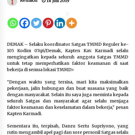
Redaksi
18 Juli 2019
12 Coklat Terbaik dan Enak di
Pasaran
8 Agustus 2026
DEMAK – Selaku koordinator Satgas TMMD Reguler ke-
9 Kopi Botol Terbaik yang Praktis
105 Kodim 07q6/Demak, Kapten Kav. Karmadi selalu
untuk Menemani Aktivitas
mengingatkan kepada seluruh anggota Satgas TMMD
untuk tetap memperhatikan faktor keamanan di saat
8 Agustus 2026
bekerja di semua lokasi TMMD>
”Dengan waktu yang tersisa, mari kita maksimalkan
pekerjaan, jalin hubungan dan buat suasana yang baik
Kemenpar Turut Perkuat
dengan masyarakat. Selain itu saya juga meminta kepada
Pengembangan KEK Samota
seluruh Satgas dan masyarakat agar selalu menjaga
sebagai Destinasi Wisata Bahari
faktor keamanan dan keselamatan dalam bekerja,” pesan
Berkelas Dunia
Kapten Karmadi.
8 Agustus 2026
Sementara itu, terpisah, Danru Sertu Supriyono, yang
rutin mengambil apel pagi dan sore personil Satgas selalu