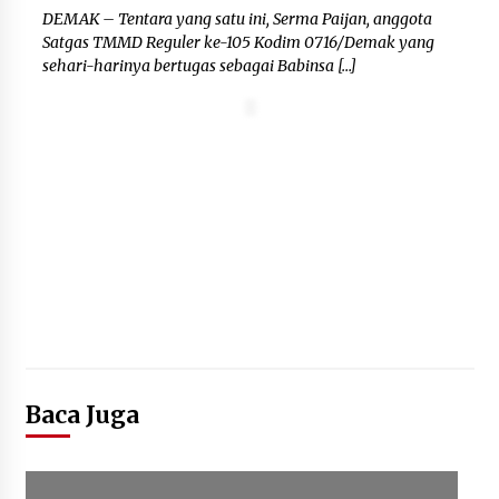
Wamenhan Pimpin Prosesi
DEMAK – Tentara yang satu ini, Serma Paijan, anggota
Pelantikan dan Sertijab Pejabat
Satgas TMMD Reguler ke-105 Kodim 0716/Demak yang
Tinggi Kemhan
sehari-harinya bertugas sebagai Babinsa […]
8 Agustus 2026
DPD Partai Gerakan Rakyat Kota
Tangerang Gelar Konsolidasi
Internal Jelang Pemilu 2029
8 Agustus 2026
Baca Juga