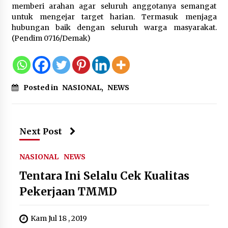
Festival Lembah Baliem Perkuat
memberi arahan agar seluruh anggotanya semangat
Ekonomi Masyarakat Papua
untuk mengejar target harian. Termasuk menjaga
Pegunungan
hubungan baik dengan seluruh warga masyarakat.
(Pendim 0716/Demak)
8 Agustus 2026
Bakteri Yogurt, Kenali Manfaatnya
Posted in
NASIONAL
,
NEWS
untuk Kesehatan Pencernaan
8 Agustus 2026
Next Post
Perawatan PCOS yang Efektif untuk
NASIONAL
NEWS
Menjaga Kesuburan
Tentara Ini Selalu Cek Kualitas
8 Agustus 2026
Pekerjaan TMMD
Kam Jul 18 , 2019