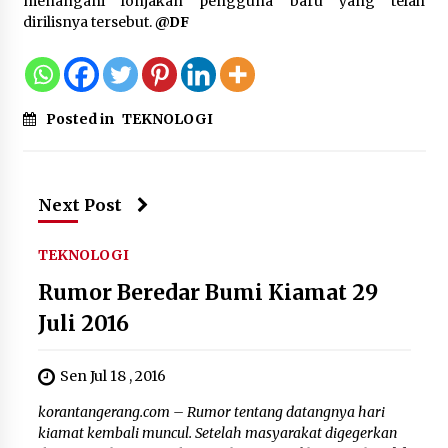
menangani lonjakan pengguna baru yang telah
Tagihan Air Tanpa Pemakaian,
dirilisnya tersebut.
@DF
Terungkap Ada Transisi Panjang
Pengelolaan , Perumdam TKR
Didesak Transparan
7 Agustus 2026
Posted in
TEKNOLOGI
Sarana PAUD Diperkuat, Tangsel
Dorong Angka Partisipasi Sekolah
Terus Meningkat
Next Post
7 Agustus 2026
TEKNOLOGI
Rumor Beredar Bumi Kiamat 29
Juli 2016
Sen Jul 18 , 2016
korantangerang.com – Rumor tentang datangnya hari
kiamat kembali muncul. Setelah masyarakat digegerkan