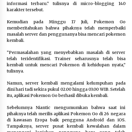
Kemnaker Siapkan Regulasi
informasi terbaru.” tulisnya di micro-blogging 140
Ketenagakerjaan yang Selaras
karakter tersebut.
dengan Tantangan Dunia Kerja
Modern
Kemudian pada Minggu 17 Juli, Pokemon Go
memberitahukan bahwa pihaknya telah memperbaiki
7 Agustus 2026
masalah server dan penggunanya bisa mencari pokemon
kembali.
Gebyar Lomba 17 Agustus RSUD
“Permasalahan yang menyebabkan masalah di server
Tigaraksa, Semarakkan HUT RI
telah teridentifikasi. Trainer seharusnya telah bisa
dengan Nuansa Kebersamaan
kembali untuk mencari Pokemon di kehidupan nyata,”
7 Agustus 2026
tulisnya.
Namun, server kembali mengalami kelumpuhan pada
dini hari tadi sekira pukul 02.00 hingga 03.00 WIB. Setelah
Pemanfaatan Limbah Galon Bekas,
itu, aplikasi Pokemon Go berhasil dibuka kembali.
Lapas Banjar Tanam 200 Pohon
Cabai Dukung Program Ketahanan
Sebelumnya Niantic mengumumkan bahwa saat ini
Pangan
pihaknya telah merilis aplikasi Pokemon Go di 26 negara
7 Agustus 2026
di kawasan Eropa baik pengguna Android dan iOS.
Tampaknya, server pusat kembali kewalahan dalam