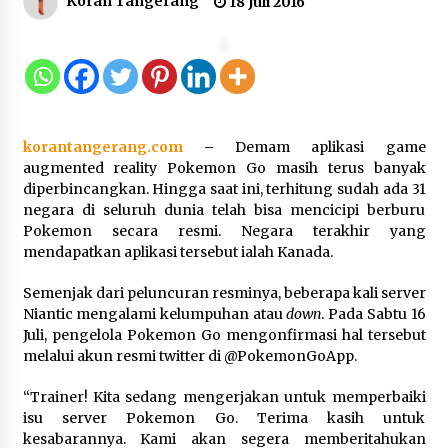
Koran Tangerang
18 Juli 2016
Kemenkum Malut Perkuat
Kompetensi Perancang melalui
Pendalaman Materi Penyusunan
Produk Hukum Daerah
7 Agustus 2026
korantangerang.com
–
Demam aplikasi game
Kemenkum Malut Harmonisasi
augmented reality Pokemon Go masih terus banyak
Rancangan Perbup Pengadaan
diperbincangkan. Hingga saat ini, terhitung sudah ada 31
Barang dan Jasa pada BUMD
negara di seluruh dunia telah bisa mencicipi berburu
Halteng
Pokemon secara resmi. Negara terakhir yang
mendapatkan aplikasi tersebut ialah Kanada.
7 Agustus 2026
Semenjak dari peluncuran resminya, beberapa kali server
Kemenkum Malut Ikuti ‘Pasti Ada
Niantic mengalami kelumpuhan atau
down
. Pada Sabtu 16
Solusi’, Menkum Dorong
Juli, pengelola Pokemon Go mengonfirmasi hal tersebut
Transformasi Digital
melalui akun resmi twitter di @PokemonGoApp.
7 Agustus 2026
“Trainer! Kita sedang mengerjakan untuk memperbaiki
isu server Pokemon Go. Terima kasih untuk
kesabarannya. Kami akan segera memberitahukan