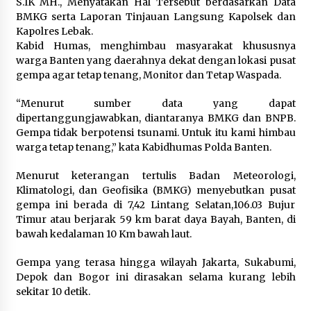
S.IK MH., Menyatakan Hal Tersebut berdasarkan Data
BMKG serta Laporan Tinjauan Langsung Kapolsek dan
Jokowi Tetap Disambut Hangat di
Kapolres Lebak.
NTT, Ahmad Ali: Karya dan
Kabid Humas, menghimbau masyarakat khususnya
Pengabdiannya Masih Dirasakan
warga Banten yang daerahnya dekat dengan lokasi pusat
Masyarakat
gempa agar tetap tenang, Monitor dan Tetap Waspada.
5 Agustus 2026
“Menurut sumber data yang dapat
dipertanggungjawabkan, diantaranya BMKG dan BNPB.
Respons Cepat Aduan Warga, Wali
Gempa tidak berpotensi tsunami. Untuk itu kami himbau
Kota Serang Bantu Bedah Rumah
warga tetap tenang,” kata Kabidhumas Polda Banten.
Roboh Korban Bencana, Salurkan
Bantuan Rp30 Juta
Menurut keterangan tertulis Badan Meteorologi,
Klimatologi, dan Geofisika (BMKG) menyebutkan pusat
5 Agustus 2026
gempa ini berada di 7,42 Lintang Selatan,106.03 Bujur
Timur atau berjarak 59 km barat daya Bayah, Banten, di
Wali Kota Serang Budi Rustandi
bawah kedalaman 10 Km bawah laut.
Berikan Penghargaan kepada
Pemenang Sayembara Logo HUT ke-
Gempa yang terasa hingga wilayah Jakarta, Sukabumi,
19 Kota Serang
Depok dan Bogor ini dirasakan selama kurang lebih
sekitar 10 detik.
5 Agustus 2026