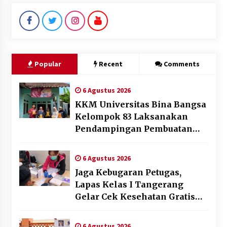
Popular
Recent
Comments
6 Agustus 2026
KKM Universitas Bina Bangsa
Kelompok 83 Laksanakan
Pendampingan Pembuatan
Spanduk Sebagai Upaya
Memperkuat Pemasaran
6 Agustus 2026
UMKM di Desa Cempaka
Jaga Kebugaran Petugas,
Lapas Kelas I Tangerang
Gelar Cek Kesehatan Gratis
dan Skrining TB Lanjutan
6 Agustus 2026