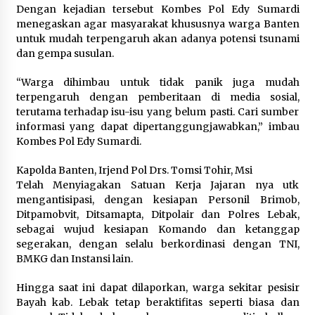
Dengan kejadian tersebut Kombes Pol Edy Sumardi
Polres Cilegon Gelar Apel
menegaskan agar masyarakat khususnya warga Banten
Kesiapsiagaan Hadapi Ancaman
untuk mudah terpengaruh akan adanya potensi tsunami
Kebakaran Akibat Fenomena El Niño
dan gempa susulan.
5 Agustus 2026
“Warga dihimbau untuk tidak panik juga mudah
terpengaruh dengan pemberitaan di media sosial,
terutama terhadap isu-isu yang belum pasti. Cari sumber
Pemkot Cilegon Sampaikan
informasi yang dapat dipertanggungjawabkan,” imbau
Rancangan KUA PPAS 2027,
Kombes Pol Edy Sumardi.
Pendapatan Ditarget Rp2,03 Triliun
Kapolda Banten, Irjend Pol Drs. Tomsi Tohir, Msi
5 Agustus 2026
Telah Menyiagakan Satuan Kerja Jajaran nya utk
mengantisipasi, dengan kesiapan Personil Brimob,
Ditpamobvit, Ditsamapta, Ditpolair dan Polres Lebak,
sebagai wujud kesiapan Komando dan ketanggap
segerakan, dengan selalu berkordinasi dengan TNI,
BMKG dan Instansi lain.
Hingga saat ini dapat dilaporkan, warga sekitar pesisir
Bayah kab. Lebak tetap beraktifitas seperti biasa dan