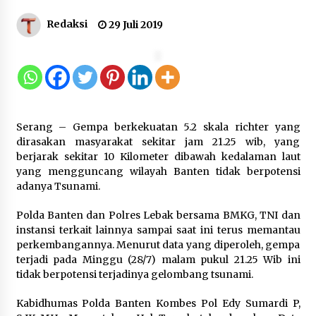
Dukung Ekosistem Kendaraan
Redaksi
29 Juli 2019
Listrik, Wapres Dorong Link and
Match Pendidikan–Industri
5 Agustus 2026
Marak Kecelakaan Kapal, Puan
Serang – Gempa berkekuatan 5.2 skala richter yang
Soroti Minimnya Faktor Keamanan
dirasakan masyarakat sekitar jam 21.25 wib, yang
Transportasi Laut
berjarak sekitar 10 Kilometer dibawah kedalaman laut
5 Agustus 2026
yang mengguncang wilayah Banten tidak berpotensi
adanya Tsunami.
Polda Banten dan Polres Lebak bersama BMKG, TNI dan
Di Forum Internasional Majelis
instansi terkait lainnya sampai saat ini terus memantau
Persaudaraan Manusia, Megawati
perkembangannya. Menurut data yang diperoleh, gempa
Soekarnoputri Tegaskan
terjadi pada Minggu (28/7) malam pukul 21.25 Wib ini
Kepemimpinan Perempuan Bukan
tidak berpotensi terjadinya gelombang tsunami.
Dominasi, Tapi Merawat Dan
Merangkul
Kabidhumas Polda Banten Kombes Pol Edy Sumardi P,
5 Agustus 2026