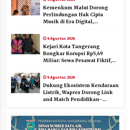
Kemenkum Malut Dorong
Perlindungan Hak Cipta
Musik di Era Digital,
Sosialisasikan Pencatatan
Gratis dan Penguatan Royalti
6 Agustus 2026
Kejari Kota Tangerang
Bongkar Korupsi Rp5,49
Miliar: Sewa Pesawat Fiktif,
Eks VP Angkasa Pura Kargo
Ditahan
5 Agustus 2026
Dukung Ekosistem Kendaraan
Listrik, Wapres Dorong Link
and Match Pendidikan–
Industri