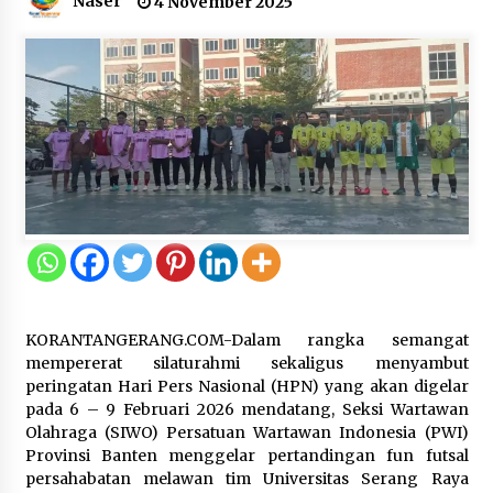
Naser
4 November 2025
Kakanwil Kemenkum Malut Pimpin
Apel Pagi, Tekankan Semangat
Kemerdekaan dan Optimalisasi
Pelayanan Publik
10 Agustus 2026
Semarak HUT ke-81 RI, Lapas
Perempuan Tangerang Ikuti Donor
Darah dan Fun Walk Kementerian
Imigrasi dan Pemasyarakatan
9 Agustus 2026
KORANTANGERANG.COM-Dalam rangka semangat
mempererat silaturahmi sekaligus menyambut
Inovasi Perahu Layar Percepat
peringatan Hari Pers Nasional (HPN) yang akan digelar
Pendirian Perseroan Perorangan
pada 6 – 9 Februari 2026 mendatang, Seksi Wartawan
bagi Pelaku Usaha di Maluku Utara
Olahraga (SIWO) Persatuan Wartawan Indonesia (PWI)
9 Agustus 2026
Provinsi Banten menggelar pertandingan fun futsal
persahabatan melawan tim Universitas Serang Raya