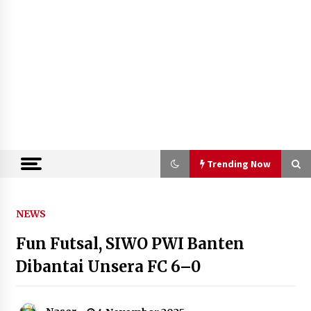
Trending Now
Trending Now
NEWS
Fun Futsal, SIWO PWI Banten
Kemenkum Malut Semarakkan Hari
Pengayoman dan HUT RI ke-81
Dibantai Unsera FC 6–0
melalui Pertandingan Gawang Mini
Dangdut
10 Agustus 2026