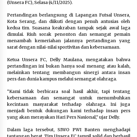
(Unsera FC), Selasa (4/11/2025).
Wagub Malut Apresiasi
Pertandingan berlangsung di Lapangan Futsal Unsera,
Pendampingan Layanan Hukum
Kota Serang, dan diikuti dengan penuh antusias oleh
Gratis, Kakanwil: Pencatatan Hak
kedua tim. Suasana keakraban tampak sejak awal laga
Cipta Musik Kini Rp0
dimulai. Riuh sorak penonton dan semangat pemain
9 Agustus 2026
menambah kemeriahan jalannya pertandingan yang
sarat dengan nilai-nilai sportivitas dan kebersamaan.
Kemenkum Malut Semarakkan HUT
Ketua Unsera FC, Delly Maulana, mengatakan bahwa
RI dan Hari Pengayoman ke-81
pertandingan ini bukan hanya soal menang atau kalah,
melalui Fun Walk di Ternate
melainkan tentang membangun sinergi antara insan
9 Agustus 2026
pers dan dunia kampus melalui semangat olahraga.
“Kami tidak berbicara soal hasil akhir, tapi tentang
kebersamaan dan semangat untuk menumbuhkan
Registrasi Indonesia Sports Summit
kecintaan masyarakat terhadap olahraga. Ini juga
2026 Resmi Dibuka, Siap Hadirkan
menjadi bentuk dukungan kami terhadap insan pers
Pengalaman Beyond the Game
yang akan merayakan Hari Pers Nasional,” ujar Delly.
8 Agustus 2026
Dalam laga tersebut, SIWO PWI Banten menghadapi
tantangan berat. Tim Unsera FC tampil solid dan berhasil