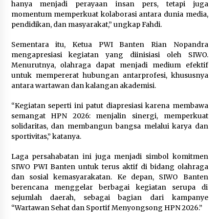
hanya menjadi perayaan insan pers, tetapi juga
12 Coklat Terbaik dan Enak di
momentum memperkuat kolaborasi antara dunia media,
Pasaran
pendidikan, dan masyarakat,” ungkap Fahdi.
8 Agustus 2026
Sementara itu, Ketua PWI Banten Rian Nopandra
mengapresiasi kegiatan yang diinisiasi oleh SIWO.
Menurutnya, olahraga dapat menjadi medium efektif
untuk mempererat hubungan antarprofesi, khususnya
9 Kopi Botol Terbaik yang Praktis
antara wartawan dan kalangan akademisi.
untuk Menemani Aktivitas
8 Agustus 2026
“Kegiatan seperti ini patut diapresiasi karena membawa
semangat HPN 2026: menjalin sinergi, memperkuat
solidaritas, dan membangun bangsa melalui karya dan
sportivitas,” katanya.
Laga persahabatan ini juga menjadi simbol komitmen
SIWO PWI Banten untuk terus aktif di bidang olahraga
dan sosial kemasyarakatan. Ke depan, SIWO Banten
berencana menggelar berbagai kegiatan serupa di
sejumlah daerah, sebagai bagian dari kampanye
“Wartawan Sehat dan Sportif Menyongsong HPN 2026.”