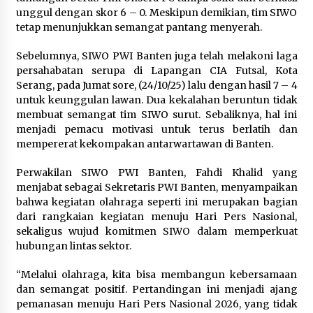
unggul dengan skor 6 – 0. Meskipun demikian, tim SIWO
Timnas Indonesia Diharapkan
tetap menunjukkan semangat pantang menyerah.
Bangkit Usai Takluk dari Vietnam di
Piala AFF 2026
Sebelumnya, SIWO PWI Banten juga telah melakoni laga
8 Agustus 2026
persahabatan serupa di Lapangan CIA Futsal, Kota
Serang, pada Jumat sore, (24/10/25) lalu dengan hasil 7 – 4
untuk keunggulan lawan. Dua kekalahan beruntun tidak
membuat semangat tim SIWO surut. Sebaliknya, hal ini
Penanganan Kebakaran Gedung
menjadi pemacu motivasi untuk terus berlatih dan
Dinas Teknis Masuk Tahap Akhir,
mempererat kekompakan antarwartawan di Banten.
Tak Ada Korban Jiwa
8 Agustus 2026
Perwakilan SIWO PWI Banten, Fahdi Khalid yang
menjabat sebagai Sekretaris PWI Banten, menyampaikan
bahwa kegiatan olahraga seperti ini merupakan bagian
dari rangkaian kegiatan menuju Hari Pers Nasional,
Kebakaran Gedung Dinas Teknis
sekaligus wujud komitmen SIWO dalam memperkuat
Abdul Muis Dipadamkan, Layanan
hubungan lintas sektor.
Publik Tetap Berjalan
8 Agustus 2026
“Melalui olahraga, kita bisa membangun kebersamaan
dan semangat positif. Pertandingan ini menjadi ajang
pemanasan menuju Hari Pers Nasional 2026, yang tidak